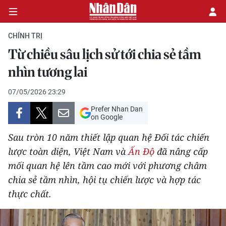
CHÍNH TRỊ
Từ chiều sâu lịch sử tới chia sẻ tầm
CHÍNH TRỊ
nhìn tương lai
KINH TẾ
07/05/2026 23:29
Prefer Nhan Dan
VĂN HÓA
on Google
Sau tròn 10 năm thiết lập quan hệ Đối tác chiến
XÃ HỘI
lược toàn diện, Việt Nam và
Ấn Độ
đã nâng cấp
mối quan hệ lên tầm cao mới với phương châm
PHÁP LUẬT
chia sẻ tầm nhìn, hội tụ chiến lược và hợp tác
DU LỊCH
thực chất.
THẾ GIỚI