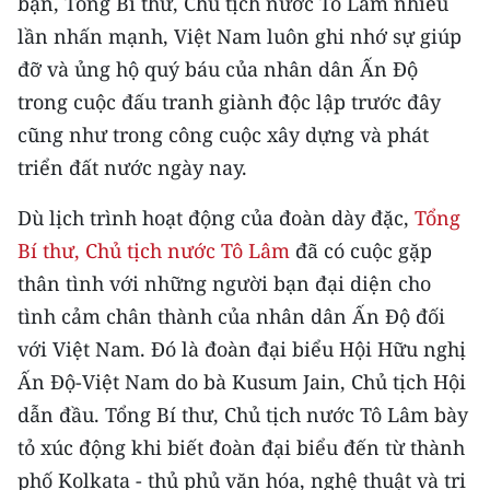
bạn, Tổng Bí thư, Chủ tịch nước Tô Lâm nhiều
Media Pháp luật
lần nhấn mạnh, Việt Nam luôn ghi nhớ sự giúp
Media Du lịch
đỡ và ủng hộ quý báu của nhân dân Ấn Độ
trong cuộc đấu tranh giành độc lập trước đây
Media Thế giới
cũng như trong công cuộc xây dựng và phát
Media Thể thao
triển đất nước ngày nay.
Media Giáo dục
Dù lịch trình hoạt động của đoàn dày đặc,
Tổng
Bí thư, Chủ tịch nước Tô Lâm
Media Y tế
đã có cuộc gặp
thân tình với những người bạn đại diện cho
Media Khoa học - Công nghệ
tình cảm chân thành của nhân dân Ấn Độ đối
Media Môi trường
với Việt Nam. Đó là đoàn đại biểu Hội Hữu nghị
Ấn Độ-Việt Nam do bà Kusum Jain, Chủ tịch Hội
Ảnh
dẫn đầu. Tổng Bí thư, Chủ tịch nước Tô Lâm bày
Infographic
tỏ xúc động khi biết đoàn đại biểu đến từ thành
phố Kolkata - thủ phủ văn hóa, nghệ thuật và tri