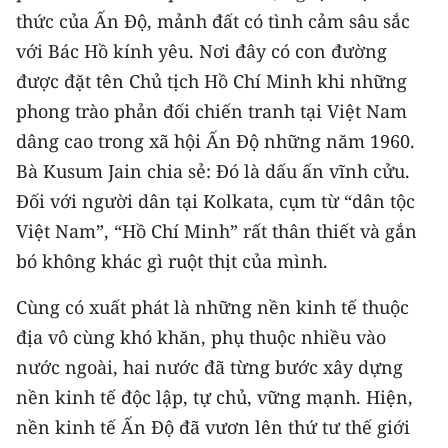
TIN MỚI
thức của Ấn Độ, mảnh đất có tình cảm sâu sắc
với Bác Hồ kính yêu. Nơi đây có con đường
TIN ĐỊA PHƯƠNG
được đặt tên Chủ tịch Hồ Chí Minh khi những
phong trào phản đối chiến tranh tại Việt Nam
Trung du và miền núi phía Bắc
dâng cao trong xã hội Ấn Độ những năm 1960.
Đồng bằng sông Hồng
Bà Kusum Jain chia sẻ: Đó là dấu ấn vĩnh cửu.
Đối với người dân tại Kolkata, cụm từ “dân tộc
Bắc Trung Bộ
Việt Nam”, “Hồ Chí Minh” rất thân thiết và gắn
Duyên hải Nam Trung Bộ và Tây
bó không khác gì ruột thịt của mình.
Nguyên
Cùng có xuất phát là những nền kinh tế thuộc
Đông Nam Bộ
địa vô cùng khó khăn, phụ thuộc nhiều vào
Đồng bằng sông Cửu Long
nước ngoài, hai nước đã từng bước xây dựng
nền kinh tế độc lập, tự chủ, vững mạnh. Hiện,
Chuyên trang Hà Nội
nền kinh tế Ấn Độ đã vươn lên thứ tư thế giới
Chuyên trang TP. Hồ Chí Minh