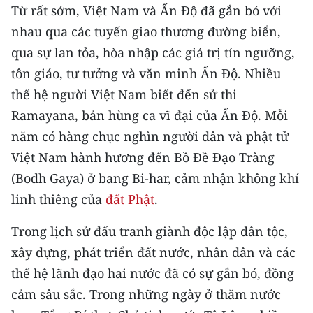
CHƯƠNG TRÌNH OCOP - MỖI XÃ
Từ rất sớm, Việt Nam và Ấn Độ đã gắn bó với
MỘT SẢN PHẨM
nhau qua các tuyến giao thương đường biển,
qua sự lan tỏa, hòa nhập các giá trị tín ngưỡng,
RADIO
tôn giáo, tư tưởng và văn minh Ấn Độ. Nhiều
thế hệ người Việt Nam biết đến sử thi
MEDIA CENTER
Ramayana, bản hùng ca vĩ đại của Ấn Độ. Mỗi
E-Magazine
năm có hàng chục nghìn người dân và phật tử
Việt Nam hành hương đến Bồ Đề Đạo Tràng
Video
(Bodh Gaya) ở bang Bi-har, cảm nhận không khí
Media Chính trị
linh thiêng của
đất Phật
.
Media Kinh tế
Trong lịch sử đấu tranh giành độc lập dân tộc,
xây dựng, phát triển đất nước, nhân dân và các
Media Văn hóa
thế hệ lãnh đạo hai nước đã có sự gắn bó, đồng
Media Xã hội
cảm sâu sắc. Trong những ngày ở thăm nước