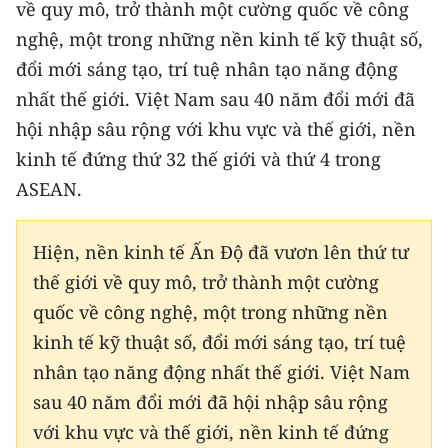
về quy mô, trở thành một cường quốc về công
nghệ, một trong những nền kinh tế kỹ thuật số,
CHUYÊN ĐỀ
đổi mới sáng tạo, trí tuệ nhân tạo năng động
CÁC CHUYÊN TRANG
nhất thế giới. Việt Nam sau 40 năm đổi mới đã
hội nhập sâu rộng với khu vực và thế giới, nền
VỀ BÁO NHÂN DÂN
kinh tế đứng thứ 32 thế giới và thứ 4 trong
ASEAN.
THỜI NAY
Hiện, nền kinh tế Ấn Độ đã vươn lên thứ tư
NHÂN DÂN CUỐI TUẦN
thế giới về quy mô, trở thành một cường
NHÂN DÂN HẰNG THÁNG
quốc về công nghệ, một trong những nền
kinh tế kỹ thuật số, đổi mới sáng tạo, trí tuệ
MUA BÁO
nhân tạo năng động nhất thế giới. Việt Nam
ĐỌC BÁO IN
sau 40 năm đổi mới đã hội nhập sâu rộng
với khu vực và thế giới, nền kinh tế đứng