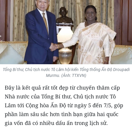
THỂ THAO
GIÁO DỤC
Y TẾ
KHOA HỌC - CÔNG NGHỆ
MÔI TRƯỜNG
Tổng Bí thư, Chủ tịch nước Tô Lâm hội kiến Tổng thống Ấn Độ Droupadi
Murmu. (Ảnh: TTXVN)
BẠN ĐỌC
Đây là kết quả rất tốt đẹp từ chuyến thăm cấp
KIỂM CHỨNG THÔNG TIN
Nhà nước của Tổng Bí thư, Chủ tịch nước Tô
Lâm tới Cộng hòa Ấn Độ từ ngày 5 đến 7/5, góp
TRI THỨC CHUYÊN SÂU
phần làm sâu sắc hơn tình bạn giữa hai quốc
54 DÂN TỘC VIỆT NAM
gia vốn đã có nhiều dấu ấn trong lịch sử.