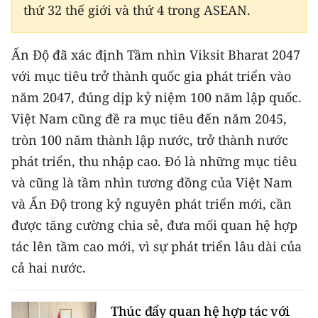
ENGLISH
thứ 32 thế giới và thứ 4 trong ASEAN.
中文
Ấn Độ đã xác định Tầm nhìn Viksit Bharat 2047
với mục tiêu trở thành quốc gia phát triển vào
FRANÇAIS
năm 2047, đúng dịp kỷ niệm 100 năm lập quốc.
РУССКИЙ
Việt Nam cũng đề ra mục tiêu đến năm 2045,
tròn 100 năm thành lập nước, trở thành nước
ESPAÑOL
phát triển, thu nhập cao. Đó là những mục tiêu
한국어
và cũng là tầm nhìn tương đồng của Việt Nam
và Ấn Độ trong kỷ nguyên phát triển mới, cần
được tăng cường chia sẻ, đưa mối quan hệ hợp
tác lên tầm cao mới, vì sự phát triển lâu dài của
cả hai nước.
Thúc đẩy quan hệ hợp tác với