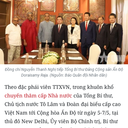
THỂ THAO
GIÁO DỤC
Y TẾ
KHOA HỌC - CÔNG NGHỆ
MÔI TRƯỜNG
Đồng chí Nguyễn Thanh Nghị tiếp Tổng Bí thư Đảng Cộng sản Ấn Độ
BẠN ĐỌC
Doraisamy Raja. (Nguồn: Báo Quân đội Nhân dân)
Theo đặc phái viên TTXVN, trong khuôn khổ
KIỂM CHỨNG THÔNG TIN
chuyến thăm cấp Nhà nước
của Tổng Bí thư,
TRI THỨC CHUYÊN SÂU
Chủ tịch nước Tô Lâm và Đoàn đại biểu cấp cao
Việt Nam tới Cộng hòa Ấn Độ từ ngày 5-7/5, tại
54 DÂN TỘC VIỆT NAM
thủ đô New Delhi, Ủy viên Bộ Chính trị, Bí thư