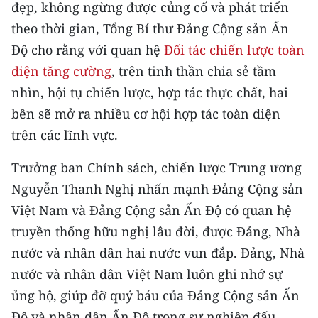
Media Pháp luật
đẹp, không ngừng được củng cố và phát triển
theo thời gian, Tổng Bí thư Đảng Cộng sản Ấn
Media Du lịch
Độ cho rằng với quan hệ
Đối tác chiến lược toàn
Media Thế giới
diện tăng cường
, trên tinh thần chia sẻ tầm
nhìn, hội tụ chiến lược, hợp tác thực chất, hai
Media Thể thao
bên sẽ mở ra nhiều cơ hội hợp tác toàn diện
Media Giáo dục
trên các lĩnh vực.
Media Y tế
Trưởng ban Chính sách, chiến lược Trung ương
Nguyễn Thanh Nghị nhấn mạnh Đảng Cộng sản
Media Khoa học - Công nghệ
Việt Nam và Đảng Cộng sản Ấn Độ có quan hệ
Media Môi trường
truyền thống hữu nghị lâu đời, được Đảng, Nhà
nước và nhân dân hai nước vun đắp. Đảng, Nhà
Ảnh
nước và nhân dân Việt Nam luôn ghi nhớ sự
Infographic
ủng hộ, giúp đỡ quý báu của Đảng Cộng sản Ấn
Độ và nhân dân Ấn Độ trong sự nghiệp đấu