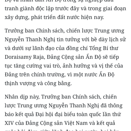
TIN MỚI
tranh giành độc lập trước đây và trong giai đoạn
xây dựng, phát triển đất nước hiện nay.
TIN ĐỊA PHƯƠNG
Trưởng ban Chính sách, chiến lược Trung ương
Trung du và miền núi phía Bắc
Nguyễn Thanh Nghị tin tưởng với bề dày lịch sử
Đồng bằng sông Hồng
và dưới sự lãnh đạo của đồng chí Tổng Bí thư
Doraisamy Raja, Đảng Cộng sản Ấn Độ sẽ tiếp
Bắc Trung Bộ
tục tăng cường vai trò, ảnh hưởng và vị thế của
Duyên hải Nam Trung Bộ và Tây
Đảng trên chính trường, vì một nước Ấn Độ
Nguyên
thịnh vượng và công bằng.
Đông Nam Bộ
Nhân dịp này, Trưởng ban Chính sách, chiến
Đồng bằng sông Cửu Long
lược Trung ương Nguyễn Thanh Nghị đã thông
báo kết quả Đại hội đại biểu toàn quốc lần thứ
Chuyên trang Hà Nội
XIV của Đảng Cộng sản Việt Nam và kết quả
Chuyên trang TP. Hồ Chí Minh