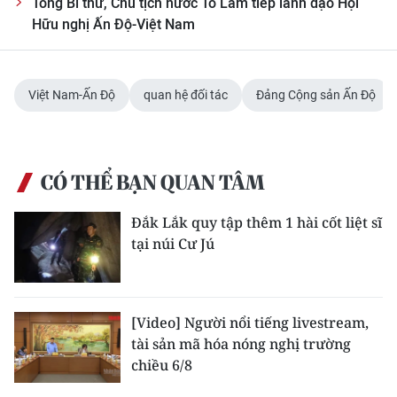
Tổng Bí thư, Chủ tịch nước Tô Lâm tiếp lãnh đạo Hội
Hữu nghị Ấn Độ-Việt Nam
Việt Nam-Ấn Độ
quan hệ đối tác
Đảng Cộng sản Ấn Độ
CÓ THỂ BẠN QUAN TÂM
Đắk Lắk quy tập thêm 1 hài cốt liệt sĩ
tại núi Cư Jú
[Video] Người nổi tiếng livestream,
tài sản mã hóa nóng nghị trường
chiều 6/8