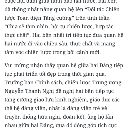
cuộc hội đàm giữa lãnh đạo hai nước, hai bên
đã thống nhất nâng quan hệ lên “Đối tác Chiến
CHUYÊN ĐỀ
lược Toàn diện Tăng cường” trên tinh thần
CÁC CHUYÊN TRANG
“Chia sẻ tầm nhìn, hội tụ chiến lược, hợp tác
thực chất”. Hai bên nhất trí tiếp tục đưa quan hệ
hai nước đi vào chiều sâu, thực chất và mang
VỀ BÁO NHÂN DÂN
tầm vóc chiến lược trong bối cảnh mới.
THỜI NAY
Vui mừng nhận thấy quan hệ giữa hai Đảng tiếp
NHÂN DÂN CUỐI TUẦN
tục phát triển tốt đẹp trong thời gian qua,
Trưởng ban Chính sách, chiến lược Trung ương
NHÂN DÂN HẰNG THÁNG
Nguyễn Thanh Nghị đề nghị hai bên tiếp tục
tăng cường giao lưu kinh nghiệm, giáo dục các
MUA BÁO
thế hệ đảng viên, nhất là đảng viên trẻ về
ĐỌC BÁO IN
truyền thống hữu nghị, đoàn kết, ủng hộ lẫn
nhau giữa hai Đảng, qua đó đóng góp tích cực