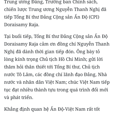
Trung ương Đảng, Trưởng ban Chính sách,
CHƯƠNG TRÌNH OCOP - MỖI XÃ
MỘT SẢN PHẨM
chiến lược Trung ương Nguyễn Thanh Nghị đã
tiếp Tổng Bí thư Đảng Cộng sản Ấn Độ (CPI)
Doraisamy Raja.
RADIO
Tại buổi tiếp, Tổng Bí thư Đảng Cộng sản Ấn Độ
MEDIA CENTER
Doraisamy Raja cảm ơn đồng chí Nguyễn Thanh
E-Magazine
Nghị đã dành thời gian tiếp đón. Ông bày tỏ
lòng kính trọng Chủ tịch Hồ Chí Minh; gửi lời
Video
thăm hỏi thân thiết tới Tổng Bí thư, Chủ tịch
Media Chính trị
nước Tô Lâm, các đồng chí lãnh đạo Đảng, Nhà
nước và nhân dân Việt Nam; chúc Việt Nam tiếp
Media Kinh tế
tục đạt nhiều thành tựu trong quá trình đổi mới
Media Văn hóa
và phát triển.
Media Xã hội
Khẳng định quan hệ Ấn Độ-Việt Nam rất tốt