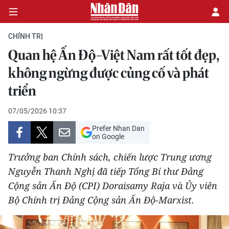
CHÍNH TRỊ
Quan hệ Ấn Độ-Việt Nam rất tốt đẹp,
CHÍNH TRỊ
không ngừng được củng cố và phát
triển
KINH TẾ
07/05/2026 10:37
VĂN HÓA
Prefer Nhan Dan
on Google
XÃ HỘI
Trưởng ban Chính sách, chiến lược Trung ương
PHÁP LUẬT
Nguyễn Thanh Nghị đã tiếp Tổng Bí thư Đảng
Cộng sản Ấn Độ (CPI) Doraisamy Raja và Ủy viên
DU LỊCH
Bộ Chính trị Đảng Cộng sản Ấn Độ-Marxist.
THẾ GIỚI