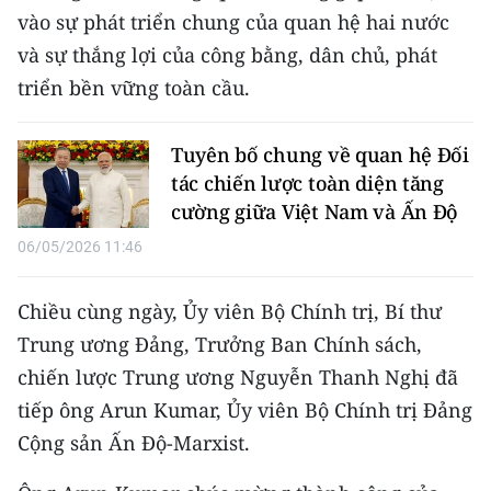
ENGLISH
vào sự phát triển chung của quan hệ hai nước
và sự thắng lợi của công bằng, dân chủ, phát
中文
triển bền vững toàn cầu.
FRANÇAIS
Tuyên bố chung về quan hệ Đối
РУССКИЙ
tác chiến lược toàn diện tăng
cường giữa Việt Nam và Ấn Độ
ESPAÑOL
06/05/2026 11:46
한국어
Chiều cùng ngày, Ủy viên Bộ Chính trị, Bí thư
Trung ương Đảng, Trưởng Ban Chính sách,
chiến lược Trung ương Nguyễn Thanh Nghị đã
tiếp ông Arun Kumar, Ủy viên Bộ Chính trị Đảng
Cộng sản Ấn Độ-Marxist.