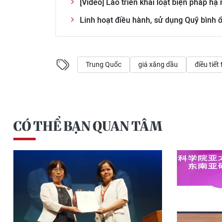
[Video] Lào triển khai loạt biện pháp hạ 
Linh hoạt điều hành, sử dụng Quỹ bình ổ
Trung Quốc
giá xăng dầu
điều tiết
CÓ THỂ BẠN QUAN TÂM