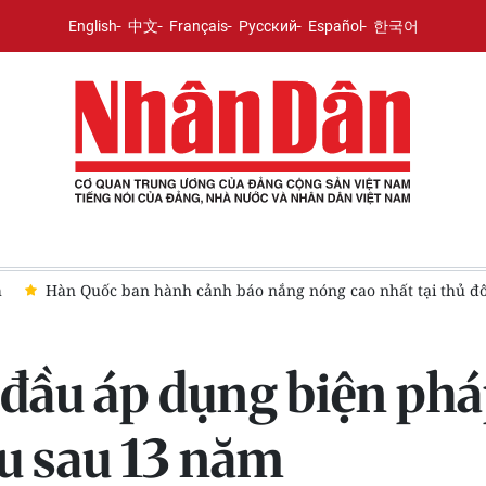
English
中文
Français
Русский
Español
한국어
h
Hàn Quốc ban hành cảnh báo nắng nóng cao nhất tại thủ đô
đầu áp dụng biện phá
ầu sau 13 năm