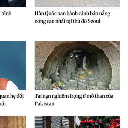
a bình
Hàn Quốc ban hành cảnh báo nắng
nóng cao nhất tại thủ đô Seoul
quan hệ đối
Tai nạn nghiêm trọng ở mỏ than của
mới
Pakistan