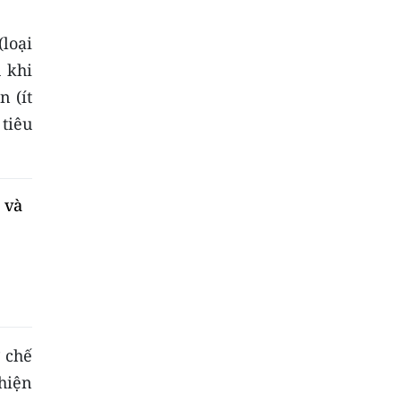
(loại
u khi
n (ít
tiêu
 và
 chế
 hiện