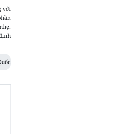
 với
 phần
 nhẹ.
 định
Quốc