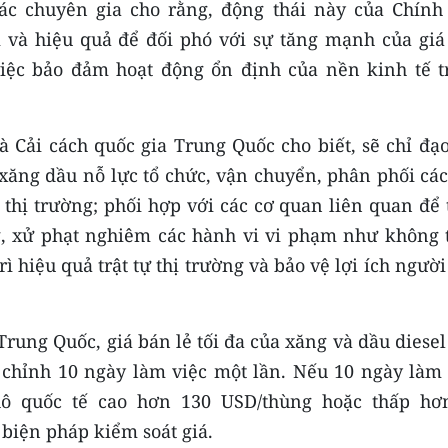
c chuyên gia cho rằng, động thái này của Chính
 và hiệu quả để đối phó với sự tăng mạnh của giá
việc bảo đảm hoạt động ổn định của nền kinh tế t
à Cải cách quốc gia Trung Quốc cho biết, sẽ chỉ đạ
xăng dầu nỗ lực tổ chức, vận chuyển, phân phối các
hị trường; phối hợp với các cơ quan liên quan để 
g, xử phạt nghiêm các hành vi vi phạm như không 
ì hiệu quả trật tự thị trường và bảo vệ lợi ích người
rung Quốc, giá bán lẻ tối đa của xăng và dầu diese
u chỉnh 10 ngày làm việc một lần. Nếu 10 ngày làm 
thô quốc tế cao hơn 130 USD/thùng hoặc thấp hơ
 biện pháp kiểm soát giá.