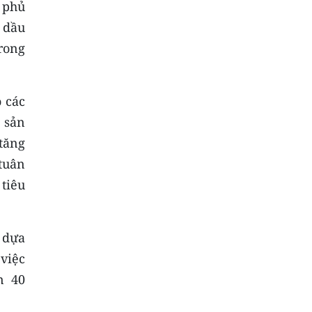
 phủ
 dầu
rong
o các
 sản
tăng
tuân
 tiêu
l dựa
việc
n 40