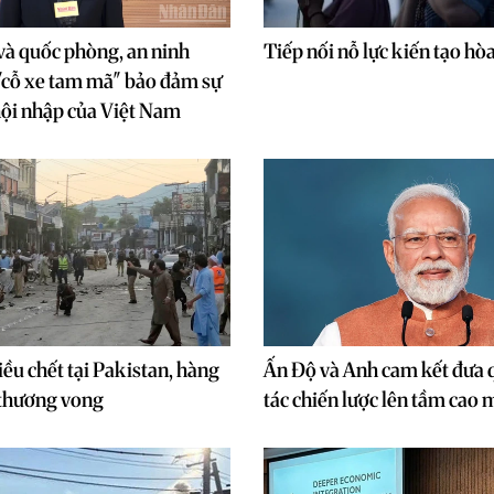
và quốc phòng, an ninh
Tiếp nối nỗ lực kiến tạo hò
"cỗ xe tam mã" bảo đảm sự
 hội nhập của Việt Nam
ều chết tại Pakistan, hàng
Ấn Độ và Anh cam kết đưa 
 thương vong
tác chiến lược lên tầm cao 