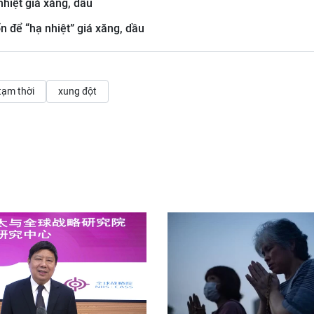
nhiệt giá xăng, dầu
n để “hạ nhiệt” giá xăng, dầu
 tạm thời
xung đột