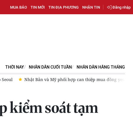
MUA BÁO
TIN MỚI
TIN ĐỊA PHƯƠNG
NHẬN TIN
Đăng nhập
THỜI NAY
NHÂN DÂN CUỐI TUẦN
NHÂN DÂN HẰNG THÁNG
 Seoul
Nhật Bản và Mỹ phối hợp can thiệp mua đồng yen
p kiểm soát tạm