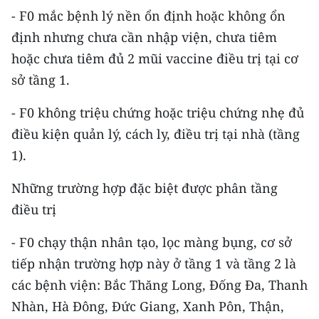
TIN MỚI
- F0 mắc bệnh lý nền ổn định hoặc không ổn
định nhưng chưa cần nhập viện, chưa tiêm
TIN ĐỊA PHƯƠNG
hoặc chưa tiêm đủ 2 mũi vaccine điều trị tại cơ
sở tầng 1.
Trung du và miền núi phía Bắc
- F0 không triệu chứng hoặc triệu chứng nhẹ đủ
Đồng bằng sông Hồng
điều kiện quản lý, cách ly, điều trị tại nhà (tầng
Bắc Trung Bộ
1).
Duyên hải Nam Trung Bộ và Tây
Những trường hợp đặc biệt được phân tầng
Nguyên
điều trị
Đông Nam Bộ
- F0 chạy thận nhân tạo, lọc màng bụng, cơ sở
Đồng bằng sông Cửu Long
tiếp nhận trường hợp này ở tầng 1 và tầng 2 là
các bệnh viện: Bắc Thăng Long, Đống Đa, Thanh
Chuyên trang Hà Nội
Nhàn, Hà Đông, Đức Giang, Xanh Pôn, Thận,
Chuyên trang TP. Hồ Chí Minh