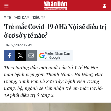
Y TẾ
HỎI ĐÁP
ĐIỀU TRỊ
Trẻ mắc Covid-19 ở Hà Nội sẽ điều trị
CHÍNH TRỊ
ở cơ sở y tế nào?
KINH TẾ
18/02/2022 12:42
Prefer Nhan Dan
VĂN HÓA
on Google
Theo hướng dẫn mới nhất của Sở Y tế Hà Nội,
XÃ HỘI
năm bệnh viện gồm Thanh Nhàn, Hà Đông, Đức
Giang, Xanh Pôn và Sơn Tây; bệnh viện Trung
PHÁP LUẬT
ương, bộ, ngành sẽ tiếp nhận trẻ em mắc Covid-
DU LỊCH
19 phải điều trị ở tầng 3.
THẾ GIỚI