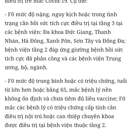
điều trị trẻ mắc Covid-19. Cụ thể:
Media Pháp luật
- F0 mức độ nặng, nguy kịch hoặc trong tình
Media Du lịch
trạng cần hồi sức tích cực điều trị tại tầng 3 tại
Media Thế giới
các bệnh viện: Đa khoa Đức Giang, Thanh
Nhàn, Hà Đông, Xanh Pôn, Sơn Tây và Đống Đa;
Media Thể thao
bệnh viện tầng 2 đáp ứng giường bệnh hồi sức
Media Giáo dục
tích cực đã phân công và các bệnh viện Trung
ương, bộ, ngành.
Media Y tế
Media Khoa học - Công nghệ
- F0 mức độ trung bình hoặc có triệu chứng, tuổi
từ lớn hơn hoặc bằng 65, mắc bệnh lý nền
Media Môi trường
không ổn định và chưa tiêm đủ liều vaccine; F0
Ảnh
mắc các bệnh lý có triệu chứng cấp tính cần
điều trị nội trú hoặc can thiệp chuyên khoa
Infographic
được điều trị tại bệnh viện thuộc tầng 2.