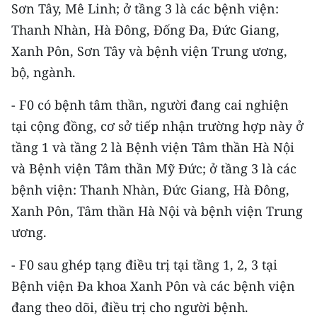
Sơn Tây, Mê Linh; ở tầng 3 là các bệnh viện:
Thanh Nhàn, Hà Đông, Đống Đa, Đức Giang,
CHUYÊN ĐỀ
Xanh Pôn, Sơn Tây và bệnh viện Trung ương,
CÁC CHUYÊN TRANG
bộ, ngành.
- F0 có bệnh tâm thần, người đang cai nghiện
VỀ BÁO NHÂN DÂN
tại cộng đồng, cơ sở tiếp nhận trường hợp này ở
THỜI NAY
tầng 1 và tầng 2 là Bệnh viện Tâm thần Hà Nội
và Bệnh viện Tâm thần Mỹ Đức; ở tầng 3 là các
NHÂN DÂN CUỐI TUẦN
bệnh viện: Thanh Nhàn, Đức Giang, Hà Đông,
Xanh Pôn, Tâm thần Hà Nội và bệnh viện Trung
NHÂN DÂN HẰNG THÁNG
ương.
MUA BÁO
- F0 sau ghép tạng điều trị tại tầng 1, 2, 3 tại
ĐỌC BÁO IN
Bệnh viện Đa khoa Xanh Pôn và các bệnh viện
đang theo dõi, điều trị cho người bệnh.