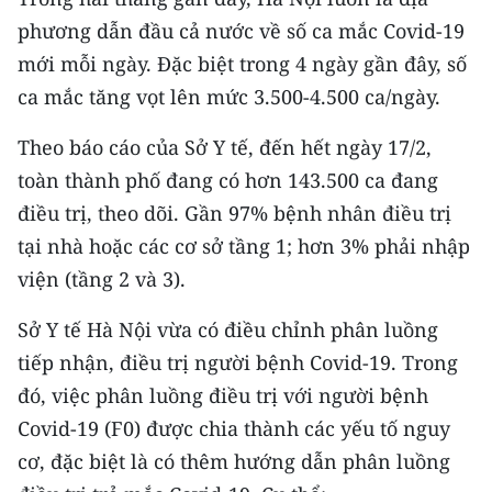
CHƯƠNG TRÌNH OCOP - MỖI XÃ
phương dẫn đầu cả nước về số ca mắc Covid-19
MỘT SẢN PHẨM
mới mỗi ngày. Đặc biệt trong 4 ngày gần đây, số
ca mắc tăng vọt lên mức 3.500-4.500 ca/ngày.
RADIO
Theo báo cáo của Sở Y tế, đến hết ngày 17/2,
MEDIA CENTER
toàn thành phố đang có hơn 143.500 ca đang
E-Magazine
điều trị, theo dõi. Gần 97% bệnh nhân điều trị
tại nhà hoặc các cơ sở tầng 1; hơn 3% phải nhập
Video
viện (tầng 2 và 3).
Media Chính trị
Sở Y tế Hà Nội vừa có điều chỉnh phân luồng
Media Kinh tế
tiếp nhận, điều trị người bệnh Covid-19. Trong
đó, việc phân luồng điều trị với người bệnh
Media Văn hóa
Covid-19 (F0) được chia thành các yếu tố nguy
Media Xã hội
cơ, đặc biệt là có thêm hướng dẫn phân luồng