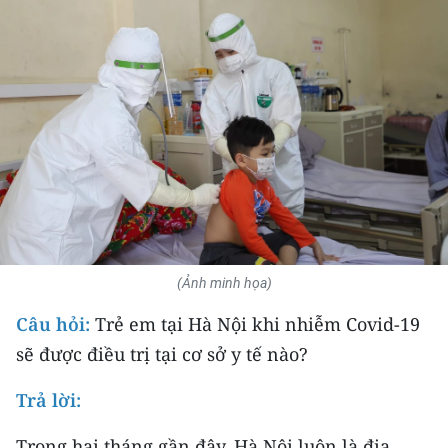
THỂ THAO
GIÁO DỤC
Y TẾ
KHOA HỌC - CÔNG NGHỆ
MÔI TRƯỜNG
BẠN ĐỌC
(Ảnh minh họa)
KIỂM CHỨNG THÔNG TIN
Câu hỏi:
Trẻ em tại Hà Nội khi nhiễm Covid-19
sẽ được điều trị tại cơ sở y tế nào?
TRI THỨC CHUYÊN SÂU
Trả lời:
54 DÂN TỘC VIỆT NAM
Trong hai tháng gần đây, Hà Nội luôn là địa