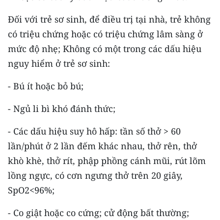
TIN MỚI
Đối với trẻ sơ sinh, để điều trị tại nhà, trẻ không
TIN ĐỊA PHƯƠNG
có triệu chứng hoặc có triệu chứng lâm sàng ở
mức độ nhẹ; Không có một trong các dấu hiệu
Trung du và miền núi phía Bắc
nguy hiểm ở trẻ sơ sinh:
Đồng bằng sông Hồng
- Bú ít hoặc bỏ bú;
Bắc Trung Bộ
- Ngủ li bì khó đánh thức;
Duyên hải Nam Trung Bộ và Tây
- Các dấu hiệu suy hô hấp: tần số thở > 60
Nguyên
lần/phút ở 2 lần đếm khác nhau, thở rên, thở
Đông Nam Bộ
khò khè, thở rít, phập phồng cánh mũi, rút lõm
lồng ngực, có cơn ngưng thở trên 20 giây,
Đồng bằng sông Cửu Long
SpO2<96%;
Chuyên trang Hà Nội
- Co giật hoặc co cứng; cử động bất thường;
Chuyên trang TP. Hồ Chí Minh