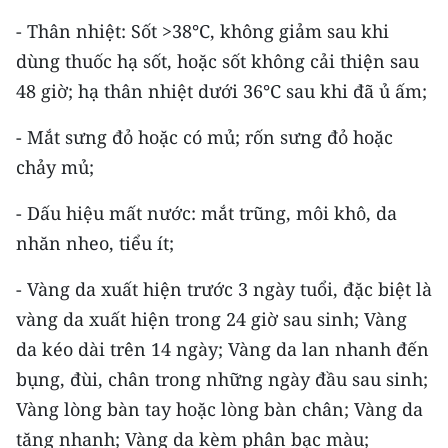
- Thân nhiệt: Sốt >38°C, không giảm sau khi
CHUYÊN ĐỀ
dùng thuốc hạ sốt, hoặc sốt không cải thiện sau
48 giờ; hạ thân nhiệt dưới 36°C sau khi đã ủ ấm;
CÁC CHUYÊN TRANG
- Mắt sưng đỏ hoặc có mủ; rốn sưng đỏ hoặc
VỀ BÁO NHÂN DÂN
chảy mủ;
THỜI NAY
- Dấu hiệu mất nước: mắt trũng, môi khô, da
nhăn nheo, tiểu ít;
NHÂN DÂN CUỐI TUẦN
- Vàng da xuất hiện trước 3 ngày tuổi, đặc biệt là
NHÂN DÂN HẰNG THÁNG
vàng da xuất hiện trong 24 giờ sau sinh; Vàng
MUA BÁO
da kéo dài trên 14 ngày; Vàng da lan nhanh đến
bụng, đùi, chân trong những ngày đầu sau sinh;
ĐỌC BÁO IN
Vàng lòng bàn tay hoặc lòng bàn chân; Vàng da
tăng nhanh; Vàng da kèm phân bạc màu;