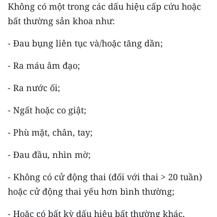
Media Pháp luật
Không có một trong các dấu hiệu cấp cứu hoặc
bất thường sản khoa như:
Media Du lịch
- Đau bụng liên tục và/hoặc tăng dần;
Media Thế giới
- Ra máu âm đạo;
Media Thể thao
- Ra nước ối;
Media Giáo dục
- Ngất hoặc co giật;
Media Y tế
Media Khoa học - Công nghệ
- Phù mặt, chân, tay;
Media Môi trường
- Đau đầu, nhìn mờ;
Ảnh
- Không có cử động thai (đối với thai > 20 tuần)
hoặc cử động thai yếu hơn bình thường;
Infographic
- Hoặc có bất kỳ dấu hiệu bất thường khác.