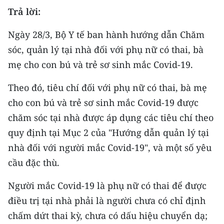
CHƯƠNG TRÌNH OCOP - MỖI XÃ
Trả lời:
MỘT SẢN PHẨM
Ngày 28/3, Bộ Y tế ban hành hướng dẫn Chăm
RADIO
sóc, quản lý tại nhà đối với phụ nữ có thai, bà
mẹ cho con bú và trẻ sơ sinh mắc Covid-19.
MEDIA CENTER
Theo đó, tiêu chí đối với phụ nữ có thai, bà mẹ
E-Magazine
cho con bú và trẻ sơ sinh mắc Covid-19 được
chăm sóc tại nhà được áp dụng các tiêu chí theo
Video
quy định tại Mục 2 của "Hướng dẫn quản lý tại
Media Chính trị
nhà đối với người mắc Covid-19", và một số yêu
Media Kinh tế
cầu đặc thù.
Media Văn hóa
Người mắc Covid-19 là phụ nữ có thai để được
điều trị tại nhà phải là người chưa có chỉ định
Media Xã hội
chấm dứt thai kỳ, chưa có dấu hiệu chuyển dạ;