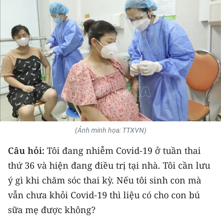
THỂ THAO
GIÁO DỤC
Y TẾ
KHOA HỌC - CÔNG NGHỆ
MÔI TRƯỜNG
BẠN ĐỌC
(Ảnh minh họa: TTXVN)
Câu hỏi:
Tôi đang nhiễm Covid-19 ở tuần thai
KIỂM CHỨNG THÔNG TIN
thứ 36 và hiện đang điều trị tại nhà. Tôi cần lưu
TRI THỨC CHUYÊN SÂU
ý gì khi chăm sóc thai kỳ. Nếu tôi sinh con mà
vẫn chưa khỏi Covid-19 thì liệu có cho con bú
54 DÂN TỘC VIỆT NAM
sữa mẹ được không?