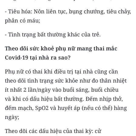
ENGLISH
- Tiêu hóa: Nôn liên tục, bụng chướng, tiêu chảy,
中文
phân có máu;
FRANÇAIS
- Tình trạng bất thường khác của trẻ.
РУССКИЙ
Theo dõi sức khoẻ phụ nữ mang thai mắc
Covid-19 tại nhà ra sao?
ESPAÑOL
Phụ nữ có thai khi điều trị tại nhà cũng cần
한국어
theo dõi tình trạng sức khỏe như đo thân nhiệt
ít nhất 2 lần/ngày vào buổi sáng, buổi chiều
và khi có dấu hiệu bất thường. Đếm nhịp thở,
đếm mạch, SpO2 và huyết áp (nếu có thể) hàng
ngày;
Theo dõi các dấu hiệu của thai kỳ: cử