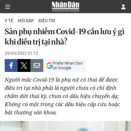
Y TẾ
HỎI ĐÁP
ĐIỀU TRỊ
Sản phụ nhiễm Covid-19 cần lưu ý gì
CHÍNH TRỊ
khi điều trị tại nhà?
KINH TẾ
29/03/2022 01:12
Prefer Nhan Dan
VĂN HÓA
on Google
Người mắc Covid-19 là phụ nữ có thai để được
XÃ HỘI
điều trị tại nhà phải là người chưa có chỉ định
chấm dứt thai kỳ, chưa có dấu hiệu chuyển dạ;
PHÁP LUẬT
Không có một trong các dấu hiệu cấp cứu hoặc
DU LỊCH
bất thường sản khoa.
THẾ GIỚI