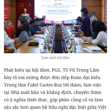
CHƯƠNG TRÌNH OCOP - MỖI XÃ
MỘT SẢN PHẨM
RADIO
MEDIA CENTER
E-Magazine
Video
Toàn cảnh hội đàm.
Media Chính trị
Phát biểu tại hội đàm, PGS, TS Vũ Trọng Lâm
bày tỏ vui mừng được đón tiếp Đoàn đại biểu
Media Kinh tế
Trung tâm Fidel Castro Ruz tới thăm, làm việc
Media Văn hóa
tại Nhà xuất bản và khẳng định, chuyến thăm
có ý nghĩa thiết thực, góp phần củng cố và làm
Media Xã hội
sâu sắc hơn quan hệ hữu nghị đặc biệt giữa Việt