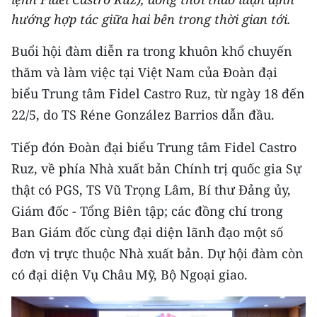
THỂ THAO
hướng hợp tác giữa hai bên trong thời gian tới.
Buổi hội đàm diễn ra trong khuôn khổ chuyến
GIÁO DỤC
thăm và làm việc tại Việt Nam của Đoàn đại
Y TẾ
biểu Trung tâm Fidel Castro Ruz, từ ngày 18 đến
22/5, do TS Réne González Barrios dẫn đầu.
KHOA HỌC - CÔNG NGHỆ
Tiếp đón Đoàn đại biểu Trung tâm Fidel Castro
MÔI TRƯỜNG
Ruz, về phía Nhà xuất bản Chính trị quốc gia Sự
BẠN ĐỌC
thật có PGS, TS Vũ Trọng Lâm, Bí thư Đảng ủy,
Giám đốc - Tổng Biên tập; các đồng chí trong
KIỂM CHỨNG THÔNG TIN
Ban Giám đốc cùng đại diện lãnh đạo một số
đơn vị trực thuộc Nhà xuất bản. Dự hội đàm còn
TRI THỨC CHUYÊN SÂU
có đại diện Vụ Châu Mỹ, Bộ Ngoại giao.
54 DÂN TỘC VIỆT NAM