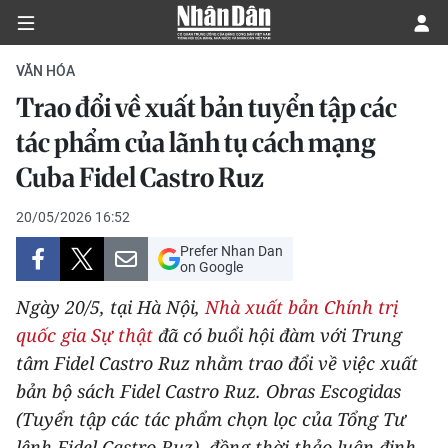
VĂN HÓA
Trao đổi về xuất bản tuyển tập các
CHÍNH TRỊ
tác phẩm của lãnh tụ cách mạng
Cuba Fidel Castro Ruz
KINH TẾ
20/05/2026 16:52
VĂN HÓA
Prefer Nhan Dan
on Google
XÃ HỘI
Ngày 20/5, tại Hà Nội,
Nhà xuất bản Chính trị
PHÁP LUẬT
quốc gia Sự thật
đã có buổi hội đàm với Trung
tâm Fidel Castro Ruz nhằm trao đổi về việc xuất
DU LỊCH
bản bộ sách Fidel Castro Ruz. Obras Escogidas
(Tuyển tập các tác phẩm chọn lọc của Tổng Tư
THẾ GIỚI
lệnh Fidel Castro Ruz), đồng thời thảo luận định