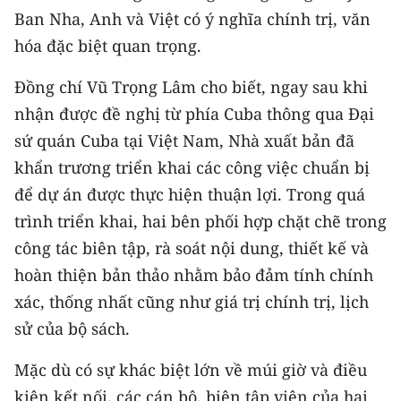
ENGLISH
Ban Nha, Anh và Việt có ý nghĩa chính trị, văn
hóa đặc biệt quan trọng.
中文
Đồng chí Vũ Trọng Lâm cho biết, ngay sau khi
FRANÇAIS
nhận được đề nghị từ phía Cuba thông qua Đại
sứ quán Cuba tại Việt Nam, Nhà xuất bản đã
РУССКИЙ
khẩn trương triển khai các công việc chuẩn bị
ESPAÑOL
để dự án được thực hiện thuận lợi. Trong quá
trình triển khai, hai bên phối hợp chặt chẽ trong
한국어
công tác biên tập, rà soát nội dung, thiết kế và
hoàn thiện bản thảo nhằm bảo đảm tính chính
xác, thống nhất cũng như giá trị chính trị, lịch
sử của bộ sách.
Mặc dù có sự khác biệt lớn về múi giờ và điều
kiện kết nối, các cán bộ, biên tập viên của hai