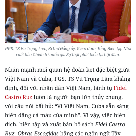
CHUYÊN ĐỀ
CÁC CHUYÊN TRANG
VỀ BÁO NHÂN DÂN
PGS, TS Vũ Trọng Lâm, Bí thư Đảng ủy, Giám đốc - Tổng Biên tập Nhà
xuất bản Chính trị quốc gia Sự thật phát biểu tại hội đàm.
THỜI NAY
Nhấn mạnh mối quan hệ đoàn kết đặc biệt giữa
NHÂN DÂN CUỐI TUẦN
Việt Nam và Cuba, PGS, TS Vũ Trọng Lâm khẳng
định, đối với nhân dân Việt Nam, lãnh tụ
Fidel
NHÂN DÂN HẰNG THÁNG
Castro Ruz
luôn là người bạn lớn thủy chung,
MUA BÁO
với câu nói bất hủ: “Vì Việt Nam, Cuba sẵn sàng
hiến dâng cả máu của mình”. Vì vậy, việc biên
ĐỌC BÁO IN
dịch, biên tập và xuất bản bộ sách
Fidel Castro
Ruz. Obras Escogidas
bằng các ngôn ngữ Tây