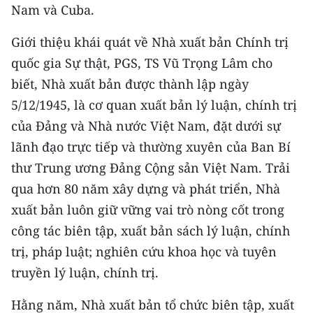
Media Pháp luật
Nam và Cuba.
Media Du lịch
Giới thiệu khái quát về Nhà xuất bản Chính trị
quốc gia Sự thật, PGS, TS Vũ Trọng Lâm cho
Media Thế giới
biết, Nhà xuất bản được thành lập ngày
Media Thể thao
5/12/1945, là cơ quan xuất bản lý luận, chính trị
của Đảng và Nhà nước Việt Nam, đặt dưới sự
Media Giáo dục
lãnh đạo trực tiếp và thường xuyên của Ban Bí
Media Y tế
thư Trung ương Đảng Cộng sản Việt Nam. Trải
qua hơn 80 năm xây dựng và phát triển, Nhà
Media Khoa học - Công nghệ
xuất bản luôn giữ vững vai trò nòng cốt trong
Media Môi trường
công tác biên tập, xuất bản sách lý luận, chính
trị, pháp luật; nghiên cứu khoa học và tuyên
Ảnh
truyền lý luận, chính trị.
Infographic
Hằng năm, Nhà xuất bản tổ chức biên tập, xuất