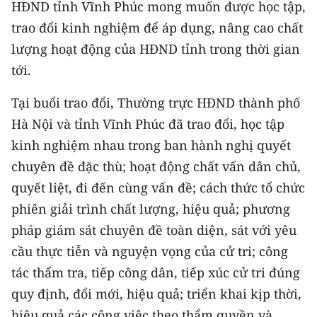
HĐND tỉnh Vĩnh Phúc mong muốn được học tập,
trao đổi kinh nghiệm để áp dụng, nâng cao chất
CHUYÊN ĐỀ
lượng hoạt động của HĐND tỉnh trong thời gian
CÁC CHUYÊN TRANG
tới.
Tại buổi trao đổi, Thường trực HĐND thành phố
VỀ BÁO NHÂN DÂN
Hà Nội và tỉnh Vĩnh Phúc đã trao đổi, học tập
THỜI NAY
kinh nghiệm nhau trong ban hành nghị quyết
chuyên đề đặc thù; hoạt động chất vấn dân chủ,
NHÂN DÂN CUỐI TUẦN
quyết liệt, đi đến cùng vấn đề; cách thức tổ chức
phiên giải trình chất lượng, hiệu quả; phương
NHÂN DÂN HẰNG THÁNG
pháp giám sát chuyên đề toàn diện, sát với yêu
MUA BÁO
cầu thực tiễn và nguyện vọng của cử tri; công
tác thẩm tra, tiếp công dân, tiếp xúc cử tri đúng
ĐỌC BÁO IN
quy định, đổi mới, hiệu quả; triển khai kịp thời,
hiệu quả các công việc theo thẩm quyền và