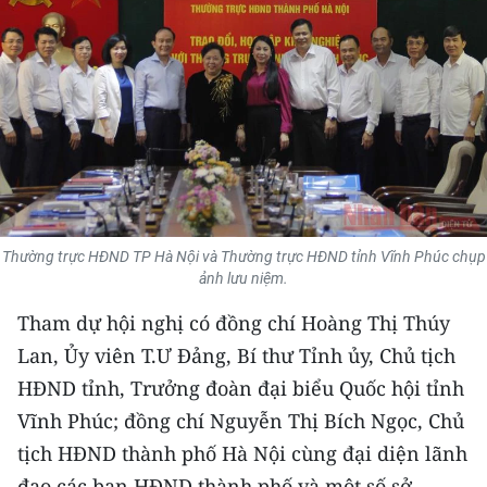
THỂ THAO
GIÁO DỤC
Y TẾ
KHOA HỌC - CÔNG NGHỆ
MÔI TRƯỜNG
Thường trực HĐND TP Hà Nội và Thường trực HĐND tỉnh Vĩnh Phúc chụp
ảnh lưu niệm.
BẠN ĐỌC
Tham dự hội nghị có đồng chí Hoàng Thị Thúy
KIỂM CHỨNG THÔNG TIN
Lan, Ủy viên T.Ư Đảng, Bí thư Tỉnh ủy, Chủ tịch
HĐND tỉnh, Trưởng đoàn đại biểu Quốc hội tỉnh
TRI THỨC CHUYÊN SÂU
Vĩnh Phúc; đồng chí Nguyễn Thị Bích Ngọc, Chủ
54 DÂN TỘC VIỆT NAM
tịch HĐND thành phố Hà Nội cùng đại diện lãnh
đạo các ban HĐND thành phố và một số sở,