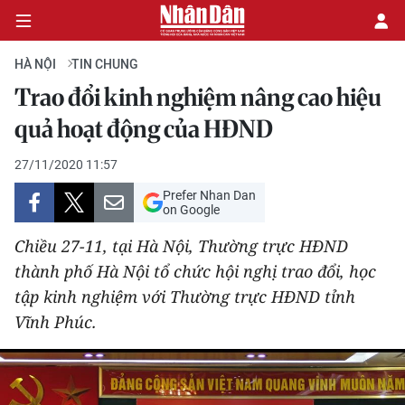
HÀ NỘI
TIN CHUNG
Trao đổi kinh nghiệm nâng cao hiệu
CHÍNH TRỊ
quả hoạt động của HĐND
KINH TẾ
27/11/2020 11:57
Prefer Nhan Dan
VĂN HÓA
on Google
Chiều 27-11, tại Hà Nội, Thường trực HĐND
XÃ HỘI
thành phố Hà Nội tổ chức hội nghị trao đổi, học
tập kinh nghiệm với Thường trực HĐND tỉnh
PHÁP LUẬT
Vĩnh Phúc.
DU LỊCH
THẾ GIỚI