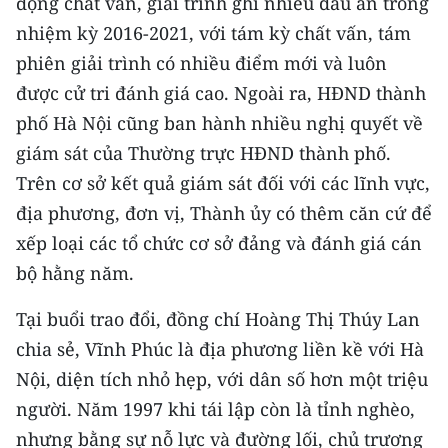
động chất vấn, giải trình ghi nhiều dấu ấn trong
Media Pháp luật
nhiệm kỳ 2016-2021, với tám kỳ chất vấn, tám
Media Du lịch
phiên giải trình có nhiều điểm mới và luôn
được cử tri đánh giá cao. Ngoài ra, HĐND thành
Media Thế giới
phố Hà Nội cũng ban hành nhiều nghị quyết về
Media Thể thao
giám sát của Thường trực HĐND thành phố.
Trên cơ sở kết quả giám sát đối với các lĩnh vực,
Media Giáo dục
địa phương, đơn vị, Thành ủy có thêm căn cứ để
Media Y tế
xếp loại các tổ chức cơ sở đảng và đánh giá cán
bộ hằng năm.
Media Khoa học - Công nghệ
Media Môi trường
Tại buổi trao đổi, đồng chí Hoàng Thị Thúy Lan
chia sẻ, Vĩnh Phúc là địa phương liền kề với Hà
Ảnh
Nội, diện tích nhỏ hẹp, với dân số hơn một triệu
Infographic
người. Năm 1997 khi tái lập còn là tỉnh nghèo,
nhưng bằng sự nỗ lực và đường lối, chủ trương