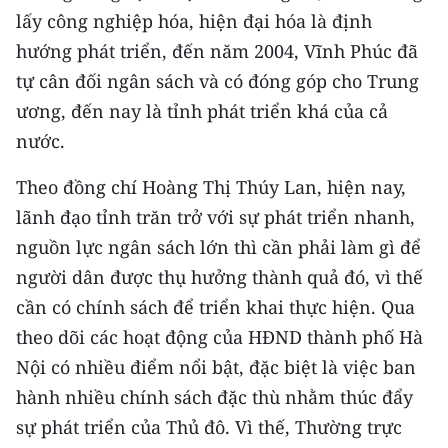
TIN MỚI
lấy công nghiệp hóa, hiện đại hóa là định
hướng phát triển, đến năm 2004, Vĩnh Phúc đã
TIN ĐỊA PHƯƠNG
tự cân đối ngân sách và có đóng góp cho Trung
ương, đến nay là tỉnh phát triển khá của cả
Trung du và miền núi phía Bắc
nước.
Đồng bằng sông Hồng
Theo đồng chí Hoàng Thị Thúy Lan, hiện nay,
Bắc Trung Bộ
lãnh đạo tỉnh trăn trở với sự phát triển nhanh,
Duyên hải Nam Trung Bộ và Tây
nguồn lực ngân sách lớn thì cần phải làm gì để
Nguyên
người dân được thụ hưởng thành quả đó, vì thế
cần có chính sách để triển khai thực hiện. Qua
Đông Nam Bộ
theo dõi các hoạt động của HĐND thành phố Hà
Đồng bằng sông Cửu Long
Nội có nhiều điểm nổi bật, đặc biệt là việc ban
hành nhiều chính sách đặc thù nhằm thúc đẩy
Chuyên trang Hà Nội
sự phát triển của Thủ đô. Vì thế, Thường trực
Chuyên trang TP. Hồ Chí Minh