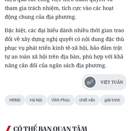
ENGLISH
tham gia trách nhiệm, tích cực vào các hoạt
động chung của địa phương.
中文
Đặc biệt, các đại biểu dành nhiều thời gian trao
FRANÇAIS
đổi về xây dựng nghị quyết có nội dung đặc thù
РУССКИЙ
phục vụ phát triển kinh tế-xã hội, bảo đảm trật
tự an toàn xã hội trên địa bàn, phù hợp với khả
ESPAÑOL
năng cân đối của ngân sách địa phương.
한국어
VIỆT TUẤN
HĐND
Hà Nội
Vĩnh Phúc
chất vấn
giải trình
CÓ THỂ BẠN QUAN TÂM