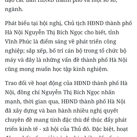
CHƯƠNG TRÌNH OCOP - MỖI XÃ
ngành.
MỘT SẢN PHẨM
Phát biểu tại hội nghị, Chủ tịch HĐND thành phố
RADIO
Hà Nội Nguyễn Thị Bích Ngọc cho biết, tỉnh
Vĩnh Phúc là điểm sáng về phát triển công
MEDIA CENTER
nghiệp; sắp xếp, bố trí cán bộ trong tổ chức bộ
E-Magazine
máy và đây là những vấn đề thành phố Hà Nội
cũng mong muốn học tập kinh nghiệm.
Video
Trao đổi về hoạt động của HĐND thành phố Hà
Media Chính trị
Nội, đồng chí Nguyễn Thị Bích Ngọc nhấn
Media Kinh tế
mạnh, thời gian qua, HĐND thành phố Hà Nội
đã xây dựng và ban hành nhiều nghị quyết
Media Văn hóa
chuyên đề mang tính đặc thù để thúc đẩy phát
Media Xã hội
triển kinh tế - xã hội của Thủ đô. Đặc biệt, hoạt