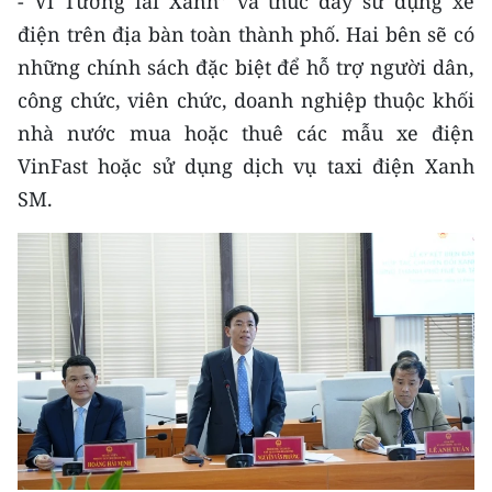
- Vì Tương lai Xanh” và thúc đẩy sử dụng xe
Media Pháp luật
điện trên địa bàn toàn thành phố. Hai bên sẽ có
Media Du lịch
những chính sách đặc biệt để hỗ trợ người dân,
công chức, viên chức, doanh nghiệp thuộc khối
Media Thế giới
nhà nước mua hoặc thuê các mẫu xe điện
Media Thể thao
VinFast hoặc sử dụng dịch vụ taxi điện Xanh
SM.
Media Giáo dục
Media Y tế
Media Khoa học - Công nghệ
Media Môi trường
Ảnh
Infographic