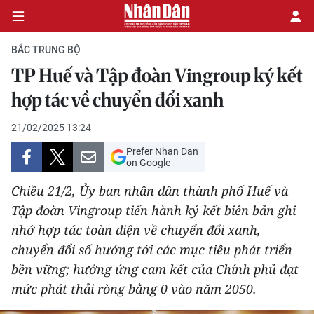
BẮC TRUNG BỘ
TP Huế và Tập đoàn Vingroup ký kết
CHÍNH TRỊ
hợp tác về chuyển đổi xanh
KINH TẾ
21/02/2025 13:24
Prefer Nhan Dan
VĂN HÓA
on Google
Chiều 21/2, Ủy ban nhân dân thành phố Huế và
XÃ HỘI
Tập đoàn Vingroup tiến hành ký kết biên bản ghi
nhớ hợp tác toàn diện về chuyển đổi xanh,
PHÁP LUẬT
chuyển đổi số hướng tới các mục tiêu phát triển
DU LỊCH
bền vững; hưởng ứng cam kết của Chính phủ đạt
mức phát thải ròng bằng 0 vào năm 2050.
THẾ GIỚI