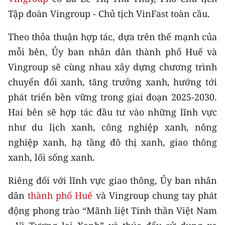
CHƯƠNG TRÌNH OCOP - MỖI XÃ
Tập đoàn Vingroup - Chủ tịch VinFast toàn cầu.
MỘT SẢN PHẨM
Theo thỏa thuận hợp tác, dựa trên thế mạnh của
RADIO
mỗi bên, Ủy ban nhân dân thành phố Huế và
Vingroup sẽ cùng nhau xây dựng chương trình
MEDIA CENTER
chuyển đổi xanh, tăng trưởng xanh, hướng tới
phát triển bền vững trong giai đoạn 2025-2030.
E-Magazine
Hai bên sẽ hợp tác đầu tư vào những lĩnh vực
Video
như du lịch xanh, công nghiệp xanh, nông
Media Chính trị
nghiệp xanh, hạ tầng đô thị xanh, giao thông
xanh, lối sống xanh.
Media Kinh tế
Riêng đối với lĩnh vực giao thông, Ủy ban nhân
Media Văn hóa
dân
thành phố Huế
và Vingroup chung tay phát
Media Xã hội
động phong trào “Mãnh liệt Tinh thần Việt Nam