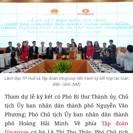
THỂ THAO
GIÁO DỤC
Y TẾ
KHOA HỌC - CÔNG NGHỆ
MÔI TRƯỜNG
BẠN ĐỌC
Lãnh đạo TP Huế và Tập đoàn Vingroup tiến hành ký kết hợp tác toàn
diện. (ảnh: NM)
KIỂM CHỨNG THÔNG TIN
Tham dự lễ ký kết có Phó Bí thư Thành ủy, Chủ
tịch Ủy ban nhân dân thành phố Nguyễn Văn
TRI THỨC CHUYÊN SÂU
Phương; Phó Chủ tịch Ủy ban nhân dân thành
54 DÂN TỘC VIỆT NAM
phố Hoàng Hải Minh. Về phía
Tập đoàn
Vingroup
có bà Lê Thị Thu Thủy, Phó Chủ tịch