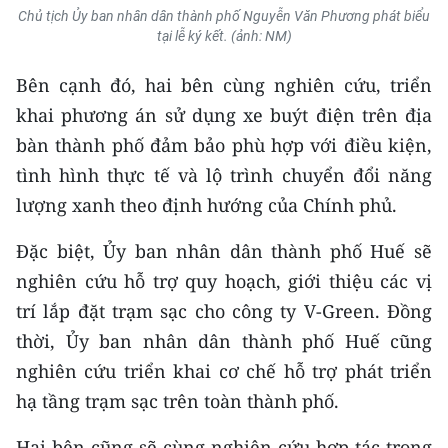
TIN MỚI
Chủ tịch Ủy ban nhân dân thành phố Nguyễn Văn Phương phát biểu
tại lễ ký kết. (ảnh: NM)
TIN ĐỊA PHƯƠNG
Bên cạnh đó, hai bên cùng nghiên cứu, triển
Trung du và miền núi phía Bắc
khai phương án sử dụng xe buýt điện trên địa
bàn thành phố đảm bảo phù hợp với điều kiện,
Đồng bằng sông Hồng
tình hình thực tế và lộ trình chuyển đổi năng
Bắc Trung Bộ
lượng xanh theo định hướng của Chính phủ.
Duyên hải Nam Trung Bộ và Tây
Đặc biệt, Ủy ban nhân dân thành phố Huế sẽ
Nguyên
nghiên cứu hỗ trợ quy hoạch, giới thiệu các vị
trí lắp đặt trạm sạc cho công ty V-Green. Đồng
Đông Nam Bộ
thời, Ủy ban nhân dân thành phố Huế cũng
Đồng bằng sông Cửu Long
nghiên cứu triển khai cơ chế hỗ trợ phát triển
hạ tầng trạm sạc trên toàn thành phố.
Chuyên trang Hà Nội
Chuyên trang TP. Hồ Chí Minh
Hai bên cũng sẽ cùng nghiên cứu hợp tác trong