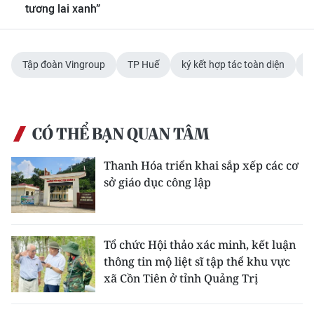
tương lai xanh”
Tập đoàn Vingroup
TP Huế
ký kết hợp tác toàn diện
c
CÓ THỂ BẠN QUAN TÂM
Thanh Hóa triển khai sắp xếp các cơ
sở giáo dục công lập
Tổ chức Hội thảo xác minh, kết luận
thông tin mộ liệt sĩ tập thể khu vực
xã Cồn Tiên ở tỉnh Quảng Trị