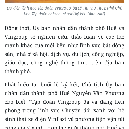
ENGLISH
Đại diện lãnh đạo Tập đoàn Vingroup, bà Lê Thị Thu Thủy, Phó Chủ
tịch Tập đoàn chia sẻ tại buổi ký kết. (ảnh: NM)
中文
Đồng thời, Ủy ban nhân dân thành phố Huế và
FRANÇAIS
Vingroup sẽ nghiên cứu, thảo luận về các thế
mạnh khác của mỗi bên như lĩnh vực bất động
РУССКИЙ
sản, nhà ở xã hội, dịch vụ, du lịch, công nghiệp,
ESPAÑOL
giáo dục, công nghệ thông tin… trên địa bàn
thành phố.
한국어
Phát biểu tại buổi lễ ký kết, Chủ tịch Ủy ban
nhân dân thành phố Huế Nguyễn Văn Phương
cho biết: “Tập đoàn Vingroup đã và đang tiên
phong trong lĩnh vực Chuyển đổi xanh với hệ
sinh thái xe điện VinFast và phương tiện vận tải
công cộng xanh. Hợp tác giữa thành phố Huế và