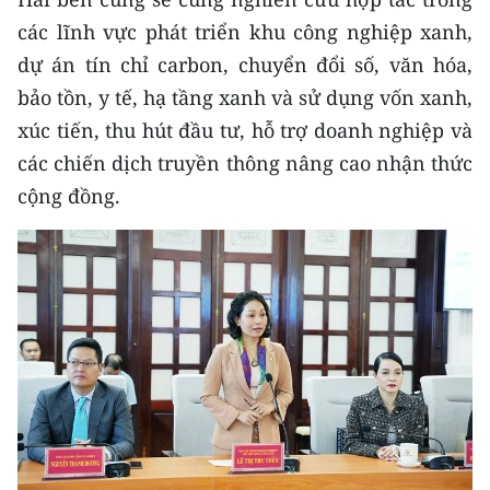
các lĩnh vực phát triển khu công nghiệp xanh,
CHUYÊN ĐỀ
dự án tín chỉ carbon, chuyển đổi số, văn hóa,
bảo tồn, y tế, hạ tầng xanh và sử dụng vốn xanh,
CÁC CHUYÊN TRANG
xúc tiến, thu hút đầu tư, hỗ trợ doanh nghiệp và
các chiến dịch truyền thông nâng cao nhận thức
VỀ BÁO NHÂN DÂN
cộng đồng.
THỜI NAY
NHÂN DÂN CUỐI TUẦN
NHÂN DÂN HẰNG THÁNG
MUA BÁO
ĐỌC BÁO IN