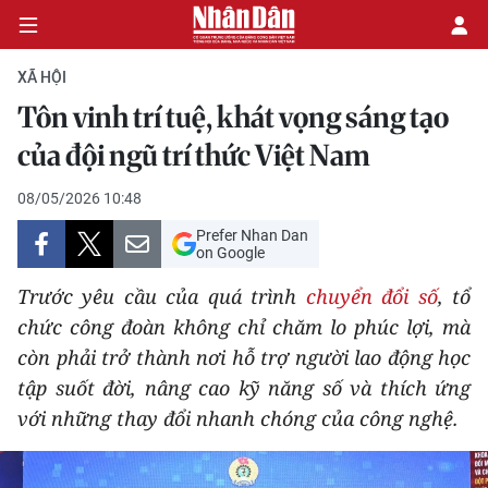
XÃ HỘI
Tôn vinh trí tuệ, khát vọng sáng tạo
CHÍNH TRỊ
của đội ngũ trí thức Việt Nam
KINH TẾ
08/05/2026 10:48
Prefer Nhan Dan
VĂN HÓA
on Google
Trước yêu cầu của quá trình
chuyển đổi số
, tổ
XÃ HỘI
chức công đoàn không chỉ chăm lo phúc lợi, mà
còn phải trở thành nơi hỗ trợ người lao động học
PHÁP LUẬT
tập suốt đời, nâng cao kỹ năng số và thích ứng
DU LỊCH
với những thay đổi nhanh chóng của công nghệ.
THẾ GIỚI