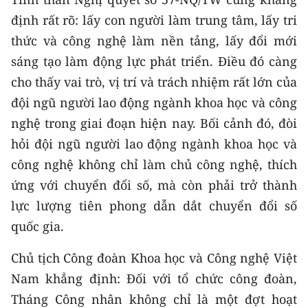
TIN MỚI
định rất rõ: lấy con người làm trung tâm, lấy tri
thức và công nghệ làm nền tảng, lấy đổi mới
TIN ĐỊA PHƯƠNG
sáng tạo làm động lực phát triển. Điều đó càng
Trung du và miền núi phía Bắc
cho thấy vai trò, vị trí và trách nhiệm rất lớn của
đội ngũ người lao động ngành khoa học và công
Đồng bằng sông Hồng
nghệ trong giai đoạn hiện nay. Bối cảnh đó, đòi
Bắc Trung Bộ
hỏi đội ngũ người lao động ngành khoa học và
công nghệ không chỉ làm chủ công nghệ, thích
Duyên hải Nam Trung Bộ và Tây
ứng với chuyển đổi số, mà còn phải trở thành
Nguyên
lực lượng tiên phong dẫn dắt chuyển đổi số
Đông Nam Bộ
quốc gia.
Đồng bằng sông Cửu Long
Chủ tịch Công đoàn Khoa học và Công nghệ Việt
Chuyên trang Hà Nội
Nam khẳng định: Đối với tổ chức công đoàn,
Tháng Công nhân không chỉ là một đợt hoạt
Chuyên trang TP. Hồ Chí Minh