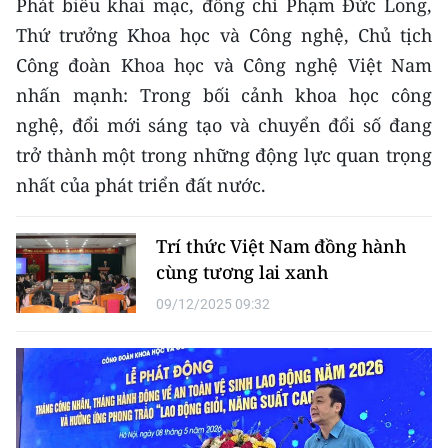
Phát biểu khai mạc, đồng chí Phạm Đức Long,
CHƯƠNG TRÌNH OCOP - MỖI XÃ
MỘT SẢN PHẨM
Thứ trưởng Khoa học và Công nghệ, Chủ tịch
Công đoàn Khoa học và Công nghệ Việt Nam
nhấn mạnh: Trong bối cảnh khoa học công
RADIO
nghệ, đổi mới sáng tạo và chuyển đổi số đang
MEDIA CENTER
trở thành một trong những động lực quan trọng
nhất của phát triển đất nước.
E-Magazine
Video
Trí thức Việt Nam đồng hành
cùng tương lai xanh
Media Chính trị
09/12/2025 09:32
Media Kinh tế
Media Văn hóa
Media Xã hội