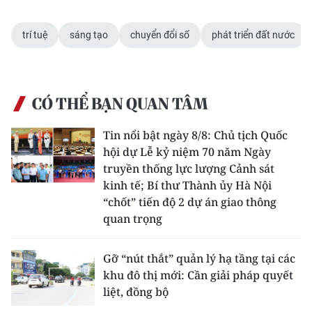
trí tuệ
sáng tạo
chuyển đổi số
phát triển đất nước
CÓ THỂ BẠN QUAN TÂM
Tin nổi bật ngày 8/8: Chủ tịch Quốc
hội dự Lễ kỷ niệm 70 năm Ngày
truyền thống lực lượng Cảnh sát
kinh tế; Bí thư Thành ủy Hà Nội
“chốt” tiến độ 2 dự án giao thông
quan trọng
Gỡ “nút thắt” quản lý hạ tầng tại các
khu đô thị mới: Cần giải pháp quyết
liệt, đồng bộ