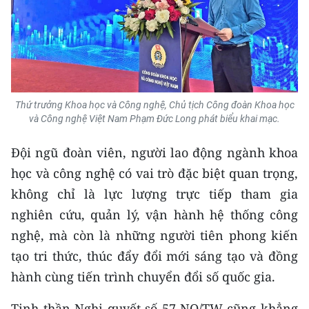
Media Pháp luật
Media Du lịch
Media Thế giới
Media Thể thao
Thứ trưởng Khoa học và Công nghệ, Chủ tịch Công đoàn Khoa học
và Công nghệ Việt Nam Phạm Đức Long phát biểu khai mạc.
Media Giáo dục
Đội ngũ đoàn viên, người lao động ngành khoa
Media Y tế
học và công nghệ có vai trò đặc biệt quan trọng,
Media Khoa học - Công nghệ
không chỉ là lực lượng trực tiếp tham gia
nghiên cứu, quản lý, vận hành hệ thống công
Media Môi trường
nghệ, mà còn là những người tiên phong kiến
Ảnh
tạo tri thức, thúc đẩy đổi mới sáng tạo và đồng
hành cùng tiến trình chuyển đổi số quốc gia.
Infographic
Tinh thần Nghị quyết số 57-NQ/TW cũng khẳng