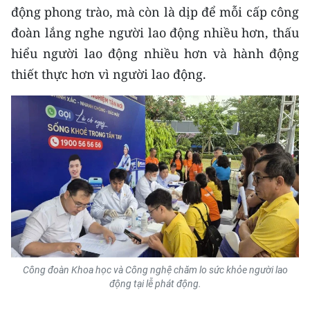
động phong trào, mà còn là dịp để mỗi cấp công
CHUYÊN ĐỀ
đoàn lắng nghe người lao động nhiều hơn, thấu
hiểu người lao động nhiều hơn và hành động
CÁC CHUYÊN TRANG
thiết thực hơn vì người lao động.
VỀ BÁO NHÂN DÂN
THỜI NAY
NHÂN DÂN CUỐI TUẦN
NHÂN DÂN HẰNG THÁNG
MUA BÁO
Công đoàn Khoa học và Công nghệ chăm lo sức khỏe người lao
ĐỌC BÁO IN
động tại lễ phát động.