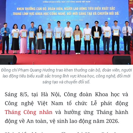
THỂ THAO
GIÁO DỤC
Y TẾ
KHOA HỌC - CÔNG NGHỆ
MÔI TRƯỜNG
Đồng chí Phạm Quang Hưởng trao khen thưởng cán bộ, đoàn viên, người
lao động tiêu biểu xuất sắc trong lĩnh vực khoa học, công nghệ, đổi mới
BẠN ĐỌC
sáng tạo và chuyển đổi số.
KIỂM CHỨNG THÔNG TIN
Sáng 8/5, tại Hà Nội, Công đoàn Khoa học và
Công nghệ Việt Nam tổ chức Lễ phát động
TRI THỨC CHUYÊN SÂU
Tháng Công nhân
và hưởng ứng Tháng hành
động về An toàn, vệ sinh lao động năm 2026.
54 DÂN TỘC VIỆT NAM