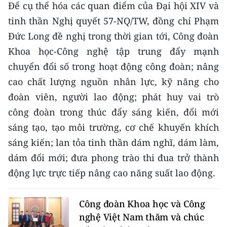
Để cụ thể hóa các quan điểm của Đại hội XIV và
ENGLISH
tinh thần Nghị quyết 57-NQ/TW, đồng chí Phạm
中文
Đức Long đề nghị trong thời gian tới, Công đoàn
Khoa học-Công nghệ tập trung đẩy mạnh
FRANÇAIS
chuyển đổi số trong hoạt động công đoàn; nâng
РУССКИЙ
cao chất lượng nguồn nhân lực, kỹ năng cho
đoàn viên, người lao động; phát huy vai trò
ESPAÑOL
công đoàn trong thúc đẩy sáng kiến, đổi mới
sáng tạo, tạo môi trường, cơ chế khuyến khích
한국어
sáng kiến; lan tỏa tinh thần dám nghĩ, dám làm,
dám đổi mới; đưa phong trào thi đua trở thành
động lực trực tiếp nâng cao năng suất lao động.
Công đoàn Khoa học và Công
nghệ Việt Nam thăm và chúc