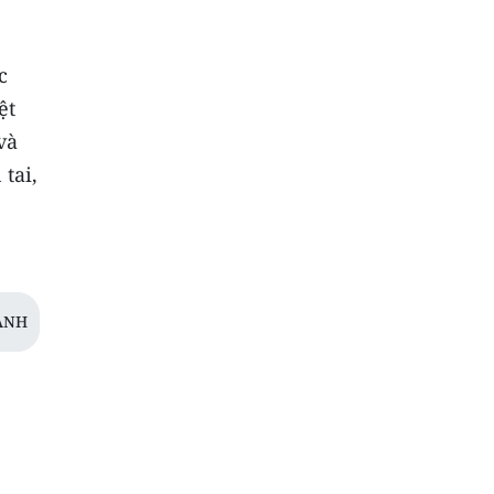
c
ệt
và
tai,
ANH