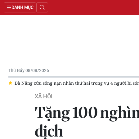
DANH MỤC
Thứ Bảy 08/08/2026
g vụ 4 người bị sóng cuốn tại Mũi Nghê
Kịp thời hỗ trợ cứu 
XÃ HỘI
Tặng 100 nghìn 
dịch