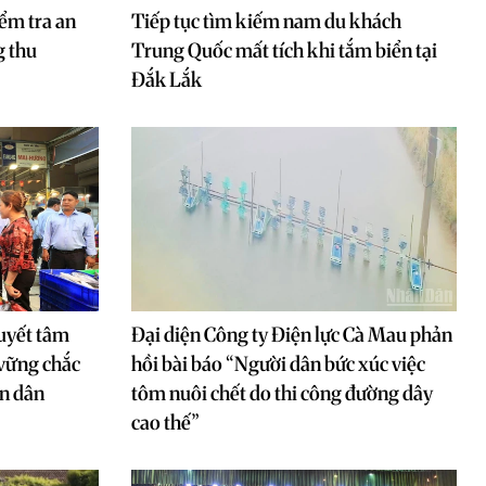
iểm tra an
Tiếp tục tìm kiếm nam du khách
g thu
Trung Quốc mất tích khi tắm biển tại
Đắk Lắk
uyết tâm
Đại diện Công ty Điện lực Cà Mau phản
 vững chắc
hồi bài báo “Người dân bức xúc việc
ân dân
tôm nuôi chết do thi công đường dây
cao thế”