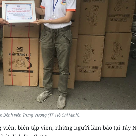
o Bệnh viện Trưng Vương (TP Hồ Chí Minh).
ng viên, biên tập viên, những người làm báo tại Tây 