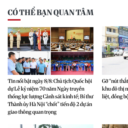
CÓ THỂ BẠN QUAN TÂM
Tin nổi bật ngày 8/8: Chủ tịch Quốc hội
Gỡ “nút thắt
dự Lễ kỷ niệm 70 năm Ngày truyền
khu đô thị 
thống lực lượng Cảnh sát kinh tế; Bí thư
liệt, đồng b
Thành ủy Hà Nội “chốt” tiến độ 2 dự án
giao thông quan trọng