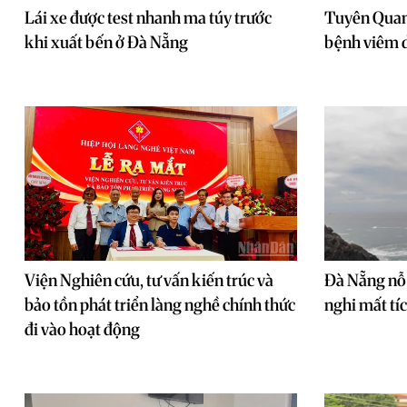
Lái xe được test nhanh ma túy trước
Tuyên Quan
khi xuất bến ở Đà Nẵng
bệnh viêm d
Viện Nghiên cứu, tư vấn kiến trúc và
Đà Nẵng nỗ 
bảo tồn phát triển làng nghề chính thức
nghi mất tíc
đi vào hoạt động