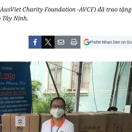
 (AusViet Charity Foundation -AVCF) đã trao tặn
 Tây Ninh.
Prefer Nhan Dan on Go