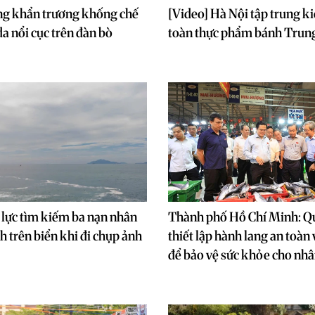
g khẩn trương khống chế
[Video] Hà Nội tập trung k
a nổi cục trên đàn bò
toàn thực phẩm bánh Trun
lực tìm kiếm ba nạn nhân
Thành phố Hồ Chí Minh: Q
h trên biển khi đi chụp ảnh
thiết lập hành lang an toàn
để bảo vệ sức khỏe cho nh