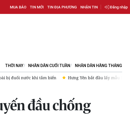
MUA BÁO
TIN MỚI
TIN ĐỊA PHƯƠNG
NHẬN TIN
Đăng nhập
THỜI NAY
NHÂN DÂN CUỐI TUẦN
NHÂN DÂN HẰNG THÁNG
đầu lấy mẫu hài cốt liệt sĩ tại nghĩa trang lớn nhất tỉnh
Tin 
tuyến đầu chống