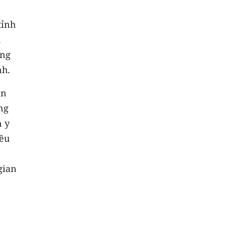
tỉnh
h
ong
nh.
ân
ng
n y
iều
gian