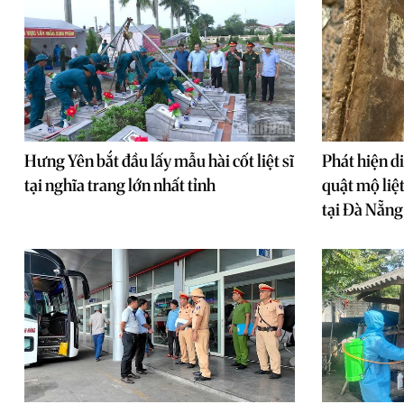
Hưng Yên bắt đầu lấy mẫu hài cốt liệt sĩ
Phát hiện di
tại nghĩa trang lớn nhất tỉnh
quật mộ liệt
tại Đà Nẵng