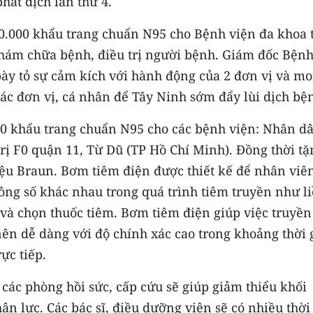
hát dịch lần thứ 4.
20.000 khẩu trang chuẩn N95 cho Bệnh viện đa khoa 
 khám chữa bệnh, điều trị người bệnh. Giám đốc Bện
ày tỏ sự cảm kích với hành động của 2 đơn vị và m
c đơn vị, cá nhân để Tây Ninh sớm đẩy lùi dịch bệ
00 khẩu trang chuẩn N95 cho các bệnh viện: Nhân d
rị F0 quận 11, Từ Dũ (TP Hồ Chí Minh). Đồng thời tặ
iệu Braun. Bơm tiêm điện được thiết kế để nhân viê
thông số khác nhau trong quá trình tiêm truyền như l
m và chọn thuốc tiêm. Bơm tiêm điện giúp việc truyền
nên dễ dàng với độ chính xác cao trong khoảng thời 
ực tiếp.
các phòng hồi sức, cấp cứu sẽ giúp giảm thiểu khối
ân lực. Các bác sĩ, điều dưỡng viên sẽ có nhiều thời