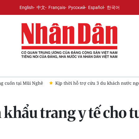
English
中文
Français
Русский
Español
한국어
3 du khách nước ngoài bị đuối nước khi tắm biển
Hưng Yên bắt 
khẩu trang y tế cho 