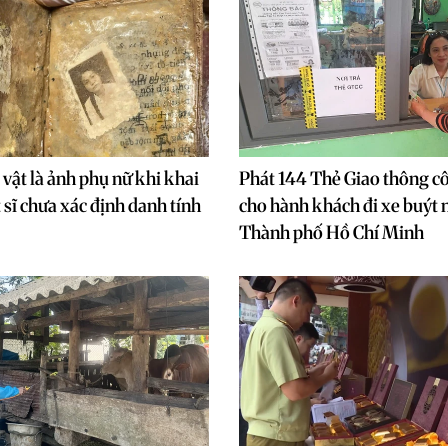
 vật là ảnh phụ nữ khi khai
Phát 144 Thẻ Giao thông c
 sĩ chưa xác định danh tính
cho hành khách đi xe buýt 
Thành phố Hồ Chí Minh