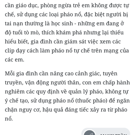
cần giáo dục, phòng ngừa trẻ em không được tự
TIN MỚI
chế, sử dụng các loại pháo nổ, đặc biệt người bị
TIN ĐỊA PHƯƠNG
tai nạn thường là học sinh - những em đang ở
độ tuổi tò mò, thích khám phá nhưng lại thiếu
Trung du và miền núi phía Bắc
hiểu biết, gia đình cần giám sát việc xem các
Đồng bằng sông Hồng
clip dạy cách làm pháo nổ tự chế trên mạng của
các em.
Bắc Trung Bộ
Mỗi gia đình cần nâng cao cảnh giác, tuyên
Duyên hải Nam Trung Bộ và Tây
Nguyên
truyền, vận động người thân, con em chấp hành
nghiêm các quy định về quản lý pháo, không tự
Đông Nam Bộ
ý chế tạo, sử dụng pháo nổ (thuốc pháo) để ngăn
Đồng bằng sông Cửu Long
chặn nguy cơ, hậu quả đáng tiếc xảy ra từ pháo
nổ.
Chuyên trang Hà Nội
Chuyên trang TP. Hồ Chí Minh