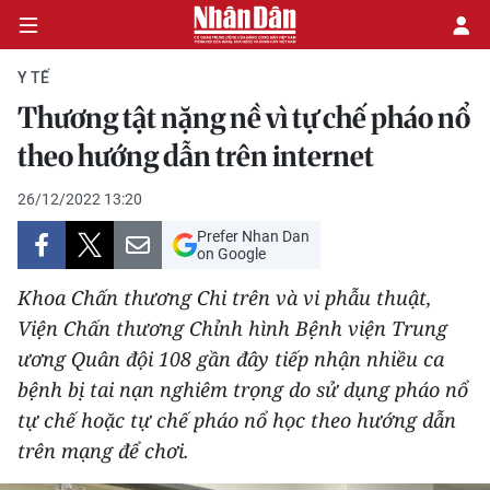
Y TẾ
Thương tật nặng nề vì tự chế pháo nổ
CHÍNH TRỊ
theo hướng dẫn trên internet
KINH TẾ
26/12/2022 13:20
Prefer Nhan Dan
VĂN HÓA
on Google
Khoa Chấn thương Chi trên và vi phẫu thuật,
XÃ HỘI
Viện Chấn thương Chỉnh hình Bệnh viện Trung
ương Quân đội 108 gần đây tiếp nhận nhiều ca
PHÁP LUẬT
bệnh bị tai nạn nghiêm trọng do sử dụng pháo nổ
DU LỊCH
tự chế hoặc tự chế pháo nổ học theo hướng dẫn
trên mạng để chơi.
THẾ GIỚI