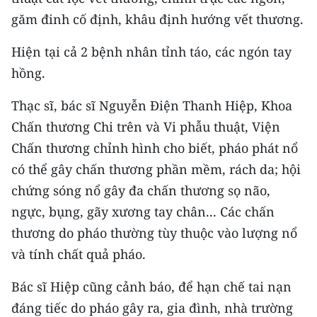
Media Pháp luật
găm đinh cố định, khâu định hướng vết thương.
Media Du lịch
Hiện tại cả 2 bệnh nhân tỉnh táo, các ngón tay
Media Thế giới
hồng.
Media Thể thao
Thạc sĩ, bác sĩ Nguyễn Điện Thanh Hiệp, Khoa
Chấn thương Chi trên và Vi phẫu thuật, Viện
Media Giáo dục
Chấn thương chỉnh hình cho biết, pháo phát nổ
Media Y tế
có thể gây chấn thương phần mềm, rách da; hội
chứng sóng nổ gây đa chấn thương sọ não,
Media Khoa học - Công nghệ
ngực, bụng, gãy xương tay chân... Các chấn
Media Môi trường
thương do pháo thường tùy thuộc vào lượng nổ
và tính chất quả pháo.
Ảnh
Bác sĩ Hiệp cũng cảnh báo, để hạn chế tai nạn
Infographic
đáng tiếc do pháo gây ra, gia đình, nhà trường