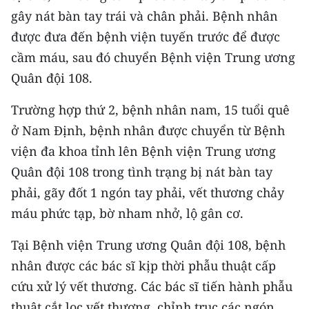
CHƯƠNG TRÌNH OCOP - MỖI XÃ
gây nát bàn tay trái và chân phải. Bệnh nhân
MỘT SẢN PHẨM
được đưa đến bệnh viện tuyến trước để được
cầm máu, sau đó chuyển Bệnh viện Trung ương
RADIO
Quân đội 108.
MEDIA CENTER
Trường hợp thứ 2, bệnh nhân nam, 15 tuổi quê
ở Nam Định, bệnh nhân được chuyển từ Bệnh
E-Magazine
viện đa khoa tỉnh lên Bệnh viện Trung ương
Video
Quân đội 108 trong tình trạng bị nát bàn tay
phải, gãy đốt 1 ngón tay phải, vết thương chảy
Media Chính trị
máu phức tạp, bờ nham nhở, lộ gân cơ.
Media Kinh tế
Tại Bệnh viện Trung ương Quân đội 108, bệnh
Media Văn hóa
nhân được các bác sĩ kịp thời phẫu thuật cấp
Media Xã hội
cứu xử lý vết thương. Các bác sĩ tiến hành phẫu
thuật cắt lọc vết thương, chỉnh trục các ngón,