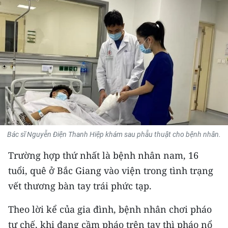
THỂ THAO
GIÁO DỤC
Y TẾ
KHOA HỌC - CÔNG NGHỆ
MÔI TRƯỜNG
BẠN ĐỌC
Bác sĩ Nguyễn Điện Thanh Hiệp khám sau phẫu thuật cho bệnh nhân.
Trường hợp thứ nhất là bệnh nhân nam, 16
KIỂM CHỨNG THÔNG TIN
tuổi, quê ở Bắc Giang vào viện trong tình trạng
TRI THỨC CHUYÊN SÂU
vết thương bàn tay trái phức tạp.
54 DÂN TỘC VIỆT NAM
Theo lời kể của gia đình, bệnh nhân chơi pháo
tự chế, khi đang cầm pháo trên tay thì pháo nổ