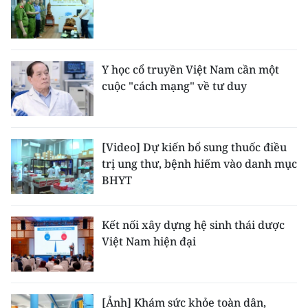
ENGLISH
中文
Y học cổ truyền Việt Nam cần một
FRANÇAIS
cuộc "cách mạng" về tư duy
РУССКИЙ
ESPAÑOL
[Video] Dự kiến bổ sung thuốc điều
trị ung thư, bệnh hiếm vào danh mục
한국어
BHYT
Kết nối xây dựng hệ sinh thái dược
Việt Nam hiện đại
[Ảnh] Khám sức khỏe toàn dân,