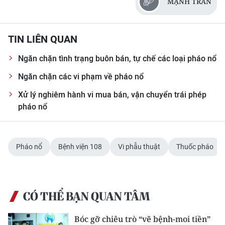
MẠNH TRẦN
CHUYÊN ĐỀ
TIN LIÊN QUAN
CÁC CHUYÊN TRANG
Ngăn chặn tình trạng buôn bán, tự chế các loại pháo nổ
Ngăn chặn các vi phạm về pháo nổ
VỀ BÁO NHÂN DÂN
Xử lý nghiêm hành vi mua bán, vận chuyển trái phép
THỜI NAY
pháo nổ
NHÂN DÂN CUỐI TUẦN
Pháo nổ
Bệnh viện 108
Vi phẫu thuật
Thuốc pháo
NHÂN DÂN HẰNG THÁNG
MUA BÁO
CÓ THỂ BẠN QUAN TÂM
ĐỌC BÁO IN
Bóc gỡ chiêu trò “vẽ bệnh-moi tiền”