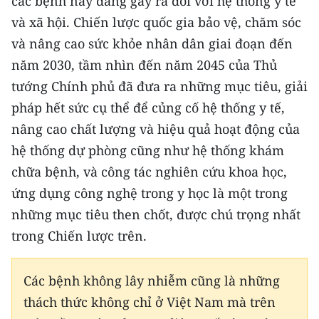
các bệnh này đang gây ra đối với hệ thống y tế
ENGLISH
và xã hội. Chiến lược quốc gia bảo vệ, chăm sóc
và nâng cao sức khỏe nhân dân giai đoạn đến
中文
năm 2030, tầm nhìn đến năm 2045 của Thủ
FRANÇAIS
tướng Chính phủ đã đưa ra những mục tiêu, giải
pháp hết sức cụ thể để củng cố hệ thống y tế,
РУССКИЙ
nâng cao chất lượng và hiệu quả hoạt động của
ESPAÑOL
hệ thống dự phòng cũng như hệ thống khám
chữa bệnh, và công tác nghiên cứu khoa học,
한국어
ứng dụng công nghệ trong y học là một trong
những mục tiêu then chốt, được chú trọng nhất
trong Chiến lược trên.
Các bệnh không lây nhiễm cũng là những
thách thức không chỉ ở Việt Nam mà trên