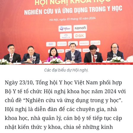
THỂ THAO
GIÁO DỤC
Y TẾ
KHOA HỌC - CÔNG NGHỆ
MÔI TRƯỜNG
Các đại biểu dự Hội nghị.
BẠN ĐỌC
Ngày 23/10, Tổng hội Y học Việt Nam phối hợp
Bộ Y tế tổ chức Hội nghị khoa học năm 2024 với
KIỂM CHỨNG THÔNG TIN
chủ đề “Nghiên cứu và ứng dụng trong y học”.
TRI THỨC CHUYÊN SÂU
Hội nghị là diễn đàn để các chuyên gia, nhà
khoa học, nhà quản lý, cán bộ y tế tiếp tục cập
54 DÂN TỘC VIỆT NAM
nhật kiến thức y khoa, chia sẻ những kinh