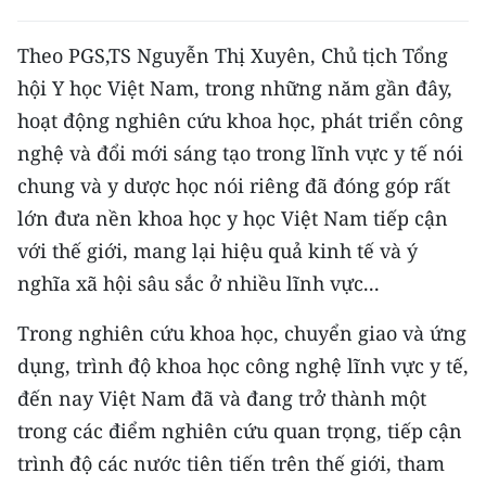
Media Pháp luật
Theo PGS,TS Nguyễn Thị Xuyên, Chủ tịch Tổng
Media Du lịch
hội Y học Việt Nam, trong những năm gần đây,
Media Thế giới
hoạt động nghiên cứu khoa học, phát triển công
nghệ và đổi mới sáng tạo trong lĩnh vực y tế nói
Media Thể thao
chung và y dược học nói riêng đã đóng góp rất
Media Giáo dục
lớn đưa nền khoa học y học Việt Nam tiếp cận
Media Y tế
với thế giới, mang lại hiệu quả kinh tế và ý
nghĩa xã hội sâu sắc ở nhiều lĩnh vực...
Media Khoa học - Công nghệ
Trong nghiên cứu khoa học, chuyển giao và ứng
Media Môi trường
dụng, trình độ khoa học công nghệ lĩnh vực y tế,
Ảnh
đến nay Việt Nam đã và đang trở thành một
trong các điểm nghiên cứu quan trọng, tiếp cận
Infographic
trình độ các nước tiên tiến trên thế giới, tham