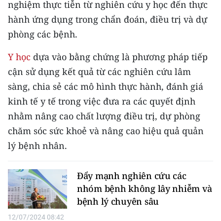
nghiệm thực tiễn từ nghiên cứu y học đến thực
CHƯƠNG TRÌNH OCOP - MỖI XÃ
MỘT SẢN PHẨM
hành ứng dụng trong chẩn đoán, điều trị và dự
phòng các bệnh.
RADIO
Y học
dựa vào bằng chứng là phương pháp tiếp
cận sử dụng kết quả từ các nghiên cứu lâm
MEDIA CENTER
sàng, chia sẻ các mô hình thực hành, đánh giá
E-Magazine
kinh tế y tế trong việc đưa ra các quyết định
nhằm nâng cao chất lượng điều trị, dự phòng
Video
chăm sóc sức khoẻ và nâng cao hiệu quả quản
Media Chính trị
lý bệnh nhân.
Media Kinh tế
Đẩy mạnh nghiên cứu các
Media Văn hóa
nhóm bệnh không lây nhiễm và
bệnh lý chuyên sâu
Media Xã hội
12/07/2024 08:42