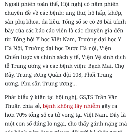
Ngoài phiên toàn thể, Hội nghị có năm phiên
chuyên đề về các bệnh: ung thư, hô hấp, khớp,
CHUYÊN ĐỀ
sản phụ khoa, da liễu. Tổng số sẽ có 26 bài trình
CÁC CHUYÊN TRANG
bày của các báo cáo viên là các chuyên gia đến
từ: Tổng hội Y học Việt Nam, Trường đại học Y
VỀ BÁO NHÂN DÂN
Hà Nội, Trường đại học Dược Hà nội, Viện
Chiến lược và chính sách y tế, Viện Vệ sinh dịch
THỜI NAY
tễ Trung ương và các bệnh viện: Bạch Mai, Chợ
NHÂN DÂN CUỐI TUẦN
Rẫy, Trung ương Quân đội 108, Phổi Trung
ương, Phụ sản Trung ương...
NHÂN DÂN HẰNG THÁNG
Phát biểu ý kiến tại hội nghị, GS,TS Trần Văn
MUA BÁO
Thuấn chia sẻ,
bệnh không lây nhiễm
gây ra
hơn 70% tổng số ca tử vong tại Việt Nam. Đây là
ĐỌC BÁO IN
một con số đáng lo ngại, cho thấy gánh nặng mà