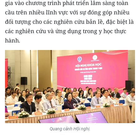
gia vào chương trình phát triển lâm sàng toàn
TIN MỚI
cầu trên nhiều lĩnh vực với sự đóng góp nhiều
TIN ĐỊA PHƯƠNG
đối tượng cho các nghiên cứu bản lề, đặc biệt là
các nghiên cứu và ứng dụng trong y học thực
Trung du và miền núi phía Bắc
hành.
Đồng bằng sông Hồng
Bắc Trung Bộ
Duyên hải Nam Trung Bộ và Tây
Nguyên
Đông Nam Bộ
Đồng bằng sông Cửu Long
Chuyên trang Hà Nội
Quang cảnh Hội nghị.
Chuyên trang TP. Hồ Chí Minh