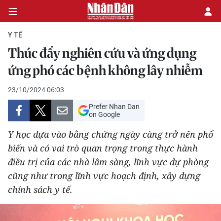
Y TẾ
Thúc đẩy nghiên cứu và ứng dụng
CHÍNH TRỊ
ứng phó các bệnh không lây nhiễm
KINH TẾ
23/10/2024 06:03
Prefer Nhan Dan
VĂN HÓA
on Google
Y học dựa vào bằng chứng ngày càng trở nên phổ
XÃ HỘI
biến và có vai trò quan trọng trong thực hành
điều trị của các nhà lâm sàng, lĩnh vực dự phòng
PHÁP LUẬT
cũng như trong lĩnh vực hoạch định, xây dựng
DU LỊCH
chính sách y tế.
THẾ GIỚI