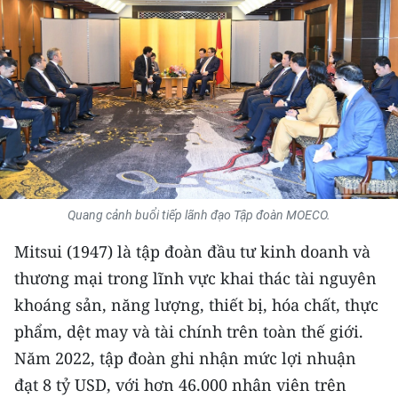
THỂ THAO
GIÁO DỤC
Y TẾ
KHOA HỌC - CÔNG NGHỆ
MÔI TRƯỜNG
Quang cảnh buổi tiếp lãnh đạo Tập đoàn MOECO.
BẠN ĐỌC
Mitsui (1947) là tập đoàn đầu tư kinh doanh và
thương mại trong lĩnh vực khai thác tài nguyên
KIỂM CHỨNG THÔNG TIN
khoáng sản, năng lượng, thiết bị, hóa chất, thực
TRI THỨC CHUYÊN SÂU
phẩm, dệt may và tài chính trên toàn thế giới.
Năm 2022, tập đoàn ghi nhận mức lợi nhuận
54 DÂN TỘC VIỆT NAM
đạt 8 tỷ USD, với hơn 46.000 nhân viên trên