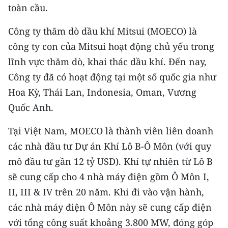
CHƯƠNG TRÌNH OCOP - MỖI XÃ
toàn cầu.
MỘT SẢN PHẨM
Công ty thăm dò dầu khí Mitsui (MOECO) là
công ty con của Mitsui hoạt động chủ yếu trong
RADIO
lĩnh vực thăm dò, khai thác dầu khí. Đến nay,
MEDIA CENTER
Công ty đã có hoạt động tại một số quốc gia như
Hoa Kỳ, Thái Lan, Indonesia, Oman, Vương
E-Magazine
Quốc Anh.
Video
Tại Việt Nam, MOECO là thành viên liên doanh
Media Chính trị
các nhà đầu tư Dự án Khí Lô B-Ô Môn (với quy
mô đầu tư gần 12 tỷ USD). Khí tự nhiên từ Lô B
Media Kinh tế
sẽ cung cấp cho 4 nhà máy điện gồm Ô Môn I,
Media Văn hóa
II, III & IV trên 20 năm. Khi đi vào vận hành,
các nhà máy điện Ô Môn này sẽ cung cấp điện
Media Xã hội
với tổng công suất khoảng 3.800 MW, đóng góp