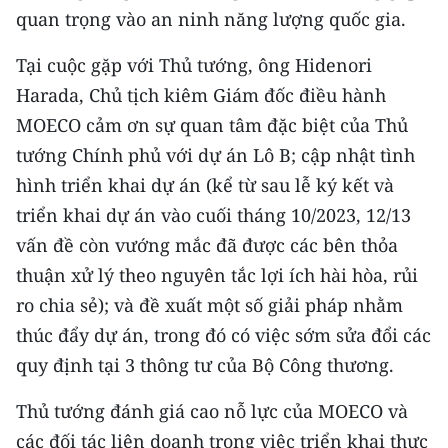
Media Pháp luật
quan trọng vào an ninh năng lượng quốc gia.
Media Du lịch
Tại cuộc gặp với Thủ tướng, ông Hidenori
Harada, Chủ tịch kiêm Giám đốc điều hành
Media Thế giới
MOECO cảm ơn sự quan tâm đặc biệt của Thủ
Media Thể thao
tướng Chính phủ với dự án Lô B; cập nhật tình
Media Giáo dục
hình triển khai dự án (kể từ sau lễ ký kết và
triển khai dự án vào cuối tháng 10/2023, 12/13
Media Y tế
vấn đề còn vướng mắc đã được các bên thỏa
Media Khoa học - Công nghệ
thuận xử lý theo nguyên tắc lợi ích hài hòa, rủi
ro chia sẻ); và đề xuất một số giải pháp nhằm
Media Môi trường
thúc đẩy dự án, trong đó có việc sớm sửa đổi các
Ảnh
quy định tại 3 thông tư của Bộ Công thương.
Infographic
Thủ tướng đánh giá cao nỗ lực của MOECO và
các đối tác liên doanh trong việc triển khai thực