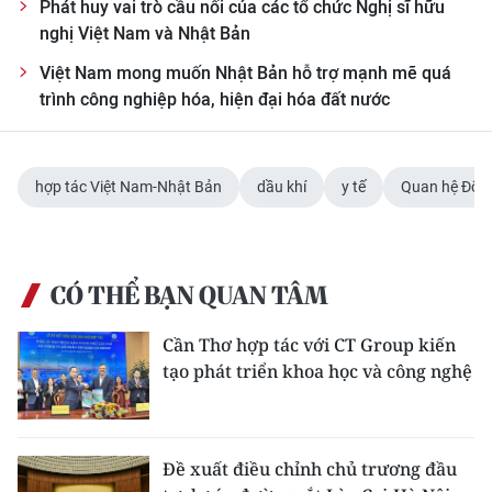
Phát huy vai trò cầu nối của các tổ chức Nghị sĩ hữu
nghị Việt Nam và Nhật Bản
Việt Nam mong muốn Nhật Bản hỗ trợ mạnh mẽ quá
trình công nghiệp hóa, hiện đại hóa đất nước
hợp tác Việt Nam-Nhật Bản
dầu khí
y tế
Quan hệ Đối t
CÓ THỂ BẠN QUAN TÂM
Cần Thơ hợp tác với CT Group kiến
tạo phát triển khoa học và công nghệ
Đề xuất điều chỉnh chủ trương đầu