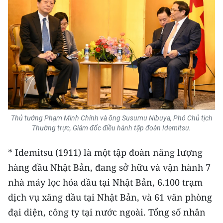
ENGLISH
中文
FRANÇAIS
РУССКИЙ
ESPAÑOL
Thủ tướng Phạm Minh Chính và ông Susumu Nibuya, Phó Chủ tịch
한국어
Thường trực, Giám đốc điều hành tập đoàn Idemitsu.
* Idemitsu (1911) là một tập đoàn năng lượng
hàng đầu Nhật Bản, đang sở hữu và vận hành 7
nhà máy lọc hóa dầu tại Nhật Bản, 6.100 trạm
dịch vụ xăng dầu tại Nhật Bản, và 61 văn phòng
đại diện, công ty tại nước ngoài. Tổng số nhân