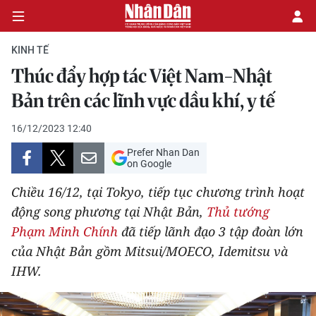
KINH TẾ
Thúc đẩy hợp tác Việt Nam-Nhật
CHÍNH TRỊ
Bản trên các lĩnh vực dầu khí, y tế
KINH TẾ
16/12/2023 12:40
Prefer Nhan Dan
VĂN HÓA
on Google
Chiều 16/12, tại Tokyo, tiếp tục chương trình hoạt
XÃ HỘI
động song phương tại Nhật Bản,
Thủ tướng
Phạm Minh Chính
đã tiếp lãnh đạo 3 tập đoàn lớn
PHÁP LUẬT
của Nhật Bản gồm Mitsui/MOECO, Idemitsu và
DU LỊCH
IHW.
THẾ GIỚI