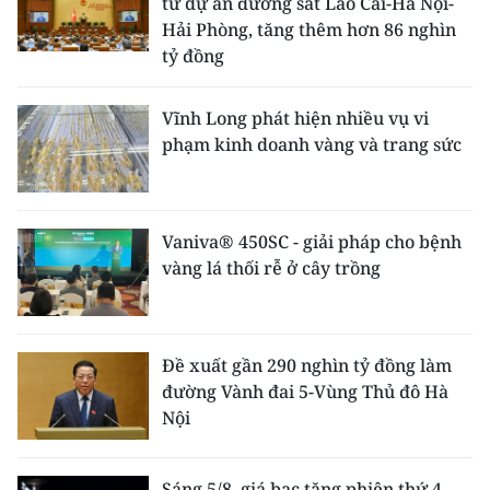
tư dự án đường sắt Lào Cai-Hà Nội-
Hải Phòng, tăng thêm hơn 86 nghìn
tỷ đồng
Vĩnh Long phát hiện nhiều vụ vi
phạm kinh doanh vàng và trang sức
Vaniva® 450SC - giải pháp cho bệnh
vàng lá thối rễ ở cây trồng
Đề xuất gần 290 nghìn tỷ đồng làm
đường Vành đai 5-Vùng Thủ đô Hà
Nội
Sáng 5/8, giá bạc tăng phiên thứ 4