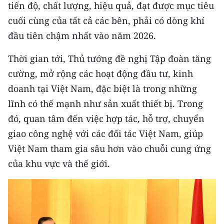
tiến độ, chất lượng, hiệu quả, đạt được mục tiêu
cuối cùng của tất cả các bên, phải có dòng khí
CHUYÊN ĐỀ
đầu tiên chậm nhất vào năm 2026.
CÁC CHUYÊN TRANG
Thời gian tới, Thủ tướng đề nghị Tập đoàn tăng
cường, mở rộng các hoạt động đầu tư, kinh
VỀ BÁO NHÂN DÂN
doanh tại Việt Nam, đặc biệt là trong những
THỜI NAY
lĩnh có thế mạnh như sản xuất thiết bị. Trong
đó, quan tâm đến việc hợp tác, hỗ trợ, chuyển
NHÂN DÂN CUỐI TUẦN
giao công nghệ với các đối tác Việt Nam, giúp
Việt Nam tham gia sâu hơn vào chuỗi cung ứng
NHÂN DÂN HẰNG THÁNG
của khu vực và thế giới.
MUA BÁO
ĐỌC BÁO IN