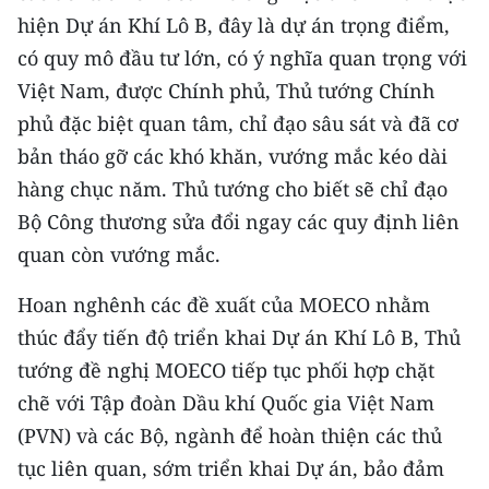
TIN MỚI
hiện Dự án Khí Lô B, đây là dự án trọng điểm,
có quy mô đầu tư lớn, có ý nghĩa quan trọng với
TIN ĐỊA PHƯƠNG
Việt Nam, được Chính phủ, Thủ tướng Chính
phủ đặc biệt quan tâm, chỉ đạo sâu sát và đã cơ
Trung du và miền núi phía Bắc
bản tháo gỡ các khó khăn, vướng mắc kéo dài
Đồng bằng sông Hồng
hàng chục năm. Thủ tướng cho biết sẽ chỉ đạo
Bắc Trung Bộ
Bộ Công thương sửa đổi ngay các quy định liên
quan còn vướng mắc.
Duyên hải Nam Trung Bộ và Tây
Nguyên
Hoan nghênh các đề xuất của MOECO nhằm
thúc đẩy tiến độ triển khai Dự án Khí Lô B, Thủ
Đông Nam Bộ
tướng đề nghị MOECO tiếp tục phối hợp chặt
Đồng bằng sông Cửu Long
chẽ với Tập đoàn Dầu khí Quốc gia Việt Nam
(PVN) và các Bộ, ngành để hoàn thiện các thủ
Chuyên trang Hà Nội
tục liên quan, sớm triển khai Dự án, bảo đảm
Chuyên trang TP. Hồ Chí Minh