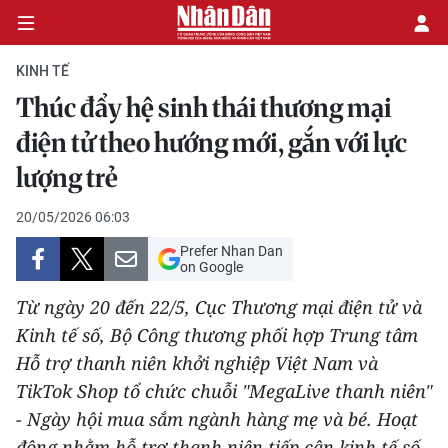
KINH TẾ
Thúc đẩy hệ sinh thái thương mại
CHÍNH TRỊ
điện tử theo hướng mới, gắn với lực
lượng trẻ
KINH TẾ
20/05/2026 06:03
VĂN HÓA
Prefer Nhan Dan
on Google
XÃ HỘI
Từ ngày 20 đến 22/5, Cục Thương mại điện tử và
PHÁP LUẬT
Kinh tế số, Bộ Công thương phối hợp Trung tâm
Hỗ trợ thanh niên khởi nghiệp Việt Nam và
DU LỊCH
TikTok Shop tổ chức chuỗi "MegaLive thanh niên"
- Ngày hội mua sắm ngành hàng mẹ và bé. Hoạt
THẾ GIỚI
động nhằm hỗ trợ thanh niên tiếp cận kinh tế số,