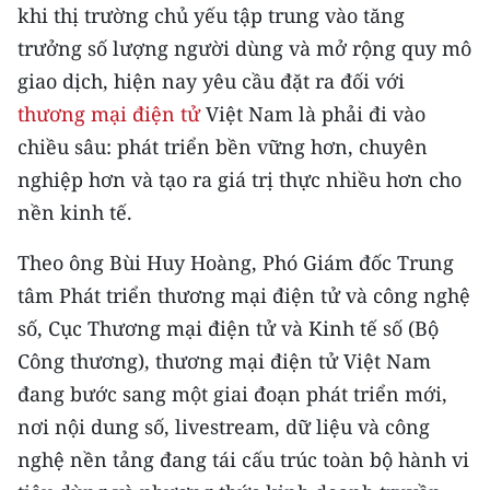
Media Pháp luật
khi thị trường chủ yếu tập trung vào tăng
trưởng số lượng người dùng và mở rộng quy mô
Media Du lịch
giao dịch, hiện nay yêu cầu đặt ra đối với
Media Thế giới
thương mại điện tử
Việt Nam là phải đi vào
chiều sâu: phát triển bền vững hơn, chuyên
Media Thể thao
nghiệp hơn và tạo ra giá trị thực nhiều hơn cho
Media Giáo dục
nền kinh tế.
Media Y tế
Theo ông Bùi Huy Hoàng, Phó Giám đốc Trung
tâm Phát triển thương mại điện tử và công nghệ
Media Khoa học - Công nghệ
số, Cục Thương mại điện tử và Kinh tế số (Bộ
Media Môi trường
Công thương), thương mại điện tử Việt Nam
đang bước sang một giai đoạn phát triển mới,
Ảnh
nơi nội dung số, livestream, dữ liệu và công
Infographic
nghệ nền tảng đang tái cấu trúc toàn bộ hành vi