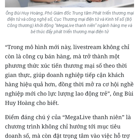
CHUYÊN ĐỀ
Ông Bùi Huy Hoàng, Phó Giám đốc Trung tâm Phát triển thương mại
điện tử và công nghệ số, Cục Thương mại điện tử và Kinh tế số (Bộ
Công thương) khởi động “MegaLive thanh niên” ngành hàng mẹ và
CÁC CHUYÊN TRANG
bé thúc đẩy phát triển thương mại điện tử
“Trong mô hình mới này, livestream không chỉ
VỀ BÁO NHÂN DÂN
còn là công cụ bán hàng, mà trở thành một
THỜI NAY
phương thức xúc tiến thương mại số theo thời
gian thực, giúp doanh nghiệp tiếp cận khách
NHÂN DÂN CUỐI TUẦN
hàng hiệu quả hơn, đồng thời mở ra cơ hội nghề
nghiệp mới cho lực lượng lao động trẻ”, ông Bùi
NHÂN DÂN HẰNG THÁNG
Huy Hoàng cho biết.
MUA BÁO
Điểm đáng chú ý của “MegaLive thanh niên” là
ĐỌC BÁO IN
chương trình không chỉ hướng tới mục tiêu
doanh số, mà còn đặt trọng tâm vào việc hỗ trợ