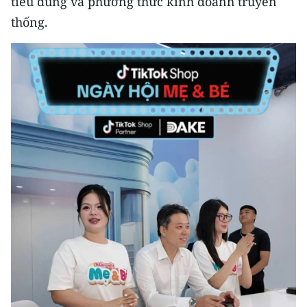
tiêu dùng và phương thức kinh doanh truyền
TIN MỚI
thống.
TIN ĐỊA PHƯƠNG
Trung du và miền núi phía Bắc
Đồng bằng sông Hồng
Bắc Trung Bộ
Duyên hải Nam Trung Bộ và Tây
Nguyên
Đông Nam Bộ
Đồng bằng sông Cửu Long
Chuyên trang Hà Nội
Chuyên trang TP. Hồ Chí Minh