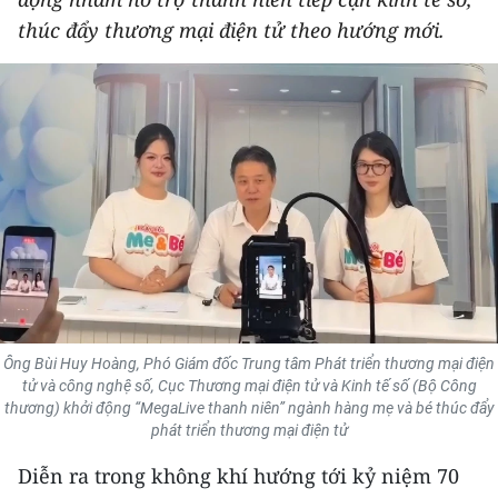
THỂ THAO
thúc đẩy thương mại điện tử theo hướng mới.
GIÁO DỤC
Y TẾ
KHOA HỌC - CÔNG NGHỆ
MÔI TRƯỜNG
BẠN ĐỌC
KIỂM CHỨNG THÔNG TIN
Ông Bùi Huy Hoàng, Phó Giám đốc Trung tâm Phát triển thương mại điện
tử và công nghệ số, Cục Thương mại điện tử và Kinh tế số (Bộ Công
TRI THỨC CHUYÊN SÂU
thương) khởi động “MegaLive thanh niên” ngành hàng mẹ và bé thúc đẩy
phát triển thương mại điện tử
54 DÂN TỘC VIỆT NAM
Diễn ra trong không khí hướng tới kỷ niệm 70