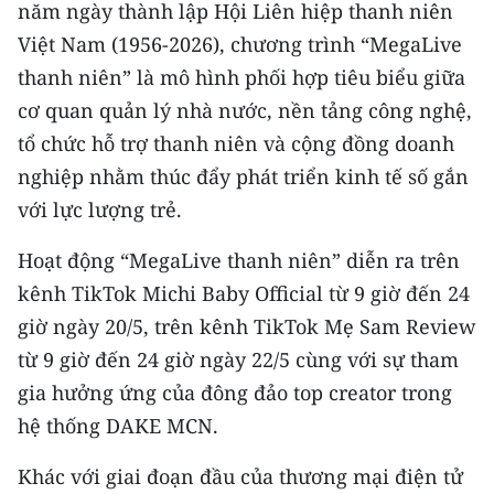
CHƯƠNG TRÌNH OCOP - MỖI XÃ
năm ngày thành lập Hội Liên hiệp thanh niên
MỘT SẢN PHẨM
Việt Nam (1956-2026), chương trình “MegaLive
thanh niên” là mô hình phối hợp tiêu biểu giữa
RADIO
cơ quan quản lý nhà nước, nền tảng công nghệ,
tổ chức hỗ trợ thanh niên và cộng đồng doanh
MEDIA CENTER
nghiệp nhằm thúc đẩy phát triển kinh tế số gắn
với lực lượng trẻ.
E-Magazine
Hoạt động “MegaLive thanh niên” diễn ra trên
Video
kênh TikTok Michi Baby Official từ 9 giờ đến 24
Media Chính trị
giờ ngày 20/5, trên kênh TikTok Mẹ Sam Review
Media Kinh tế
từ 9 giờ đến 24 giờ ngày 22/5 cùng với sự tham
gia hưởng ứng của đông đảo top creator trong
Media Văn hóa
hệ thống DAKE MCN.
Media Xã hội
Khác với giai đoạn đầu của thương mại điện tử