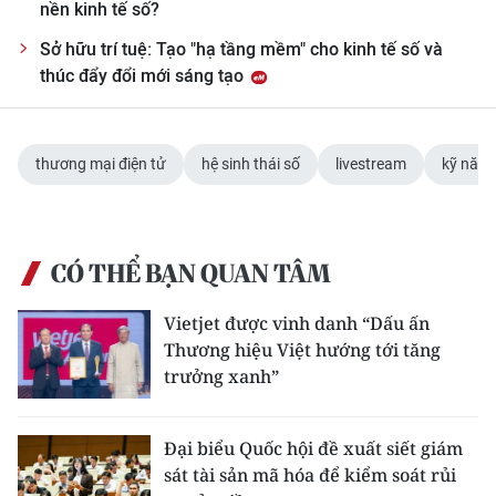
nền kinh tế số?
Sở hữu trí tuệ: Tạo "hạ tầng mềm" cho kinh tế số và
thúc đẩy đổi mới sáng tạo
thương mại điện tử
hệ sinh thái số
livestream
kỹ năng
CÓ THỂ BẠN QUAN TÂM
Vietjet được vinh danh “Dấu ấn
Thương hiệu Việt hướng tới tăng
trưởng xanh”
Đại biểu Quốc hội đề xuất siết giám
sát tài sản mã hóa để kiểm soát rủi