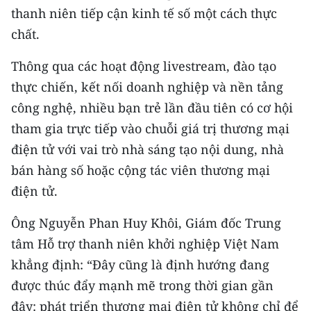
ENGLISH
thanh niên tiếp cận kinh tế số một cách thực
chất.
中文
Thông qua các hoạt động livestream, đào tạo
FRANÇAIS
thực chiến, kết nối doanh nghiệp và nền tảng
công nghệ, nhiều bạn trẻ lần đầu tiên có cơ hội
РУССКИЙ
tham gia trực tiếp vào chuỗi giá trị thương mại
ESPAÑOL
điện tử với vai trò nhà sáng tạo nội dung, nhà
bán hàng số hoặc cộng tác viên thương mại
한국어
điện tử.
Ông Nguyễn Phan Huy Khôi, Giám đốc Trung
tâm Hỗ trợ thanh niên khởi nghiệp Việt Nam
khẳng định: “Đây cũng là định hướng đang
được thúc đẩy mạnh mẽ trong thời gian gần
đây: phát triển thương mại điện tử không chỉ để