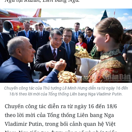
THỂ THAO
GIÁO DỤC
Y TẾ
KHOA HỌC - CÔNG NGHỆ
MÔI TRƯỜNG
BẠN ĐỌC
Chuyến công tác của Thủ tướng Lê Minh Hưng diễn ra từ ngày 16 đến
KIỂM CHỨNG THÔNG TIN
18/6 theo lời mời của Tổng thống Liên bang Nga Vladimir Putin.
Chuyến công tác diễn ra từ ngày 16 đến 18/6
TRI THỨC CHUYÊN SÂU
theo lời mời của Tổng thống Liên bang Nga
54 DÂN TỘC VIỆT NAM
Vladimir Putin, trong bối cảnh quan hệ Việt