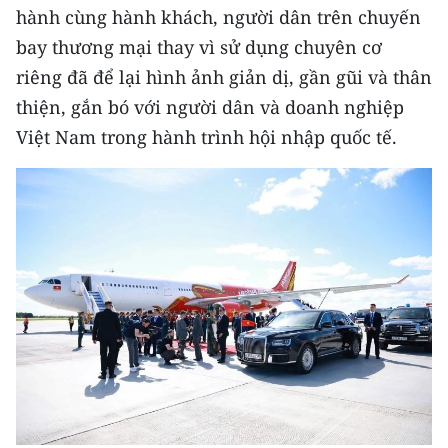
hành cùng hành khách, người dân trên chuyến
TIN MỚI
bay thương mại thay vì sử dụng chuyên cơ
TIN ĐỊA PHƯƠNG
riêng đã để lại hình ảnh giản dị, gần gũi và thân
thiện, gắn bó với người dân và doanh nghiệp
Trung du và miền núi phía Bắc
Việt Nam trong hành trình hội nhập quốc tế.
Đồng bằng sông Hồng
Bắc Trung Bộ
Duyên hải Nam Trung Bộ và Tây
Nguyên
Đông Nam Bộ
Đồng bằng sông Cửu Long
Chuyên trang Hà Nội
Chuyên trang TP. Hồ Chí Minh