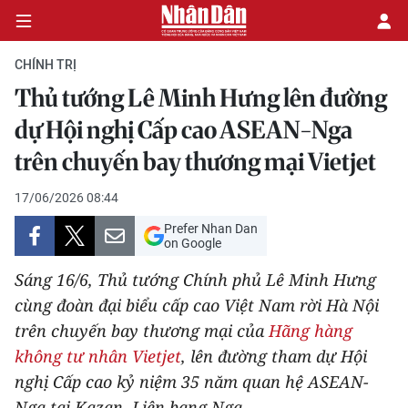
CHÍNH TRỊ
Thủ tướng Lê Minh Hưng lên đường
CHÍNH TRỊ
dự Hội nghị Cấp cao ASEAN-Nga
trên chuyến bay thương mại Vietjet
KINH TẾ
17/06/2026 08:44
VĂN HÓA
Prefer Nhan Dan
on Google
XÃ HỘI
Sáng 16/6, Thủ tướng Chính phủ Lê Minh Hưng
PHÁP LUẬT
cùng đoàn đại biểu cấp cao Việt Nam rời Hà Nội
trên chuyến bay thương mại của
Hãng hàng
DU LỊCH
không tư nhân Vietjet
, lên đường tham dự Hội
nghị Cấp cao kỷ niệm 35 năm quan hệ ASEAN-
THẾ GIỚI
Nga tại Kazan, Liên bang Nga.