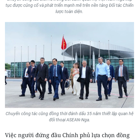
Media Pháp luật
tục được củng cố và phát triển mạnh mẽ trên nền tảng Đối tác Chiến
lược toàn diện.
Media Du lịch
Media Thế giới
Media Thể thao
Media Giáo dục
Media Y tế
Media Khoa học - Công nghệ
Media Môi trường
Ảnh
Chuyến công tác cũng đồng thời đánh dấu 35 năm thiết lập quan hệ
đối thoại ASEAN-Nga.
Infographic
Việc người đứng đầu Chính phủ lựa chọn đồng