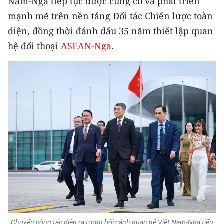
Nam-Nga tiếp tục được củng cố và phát triển
CHƯƠNG TRÌNH OCOP - MỖI XÃ
mạnh mẽ trên nền tảng Đối tác Chiến lược toàn
MỘT SẢN PHẨM
diện, đồng thời đánh dấu 35 năm thiết lập quan
hệ đối thoại
ASEAN-Nga
.
RADIO
MEDIA CENTER
E-Magazine
Video
Media Chính trị
Media Kinh tế
Media Văn hóa
Media Xã hội
Chuyến công tác diễn ra trong bối cảnh quan hệ Việt Nam-Nga tiếp