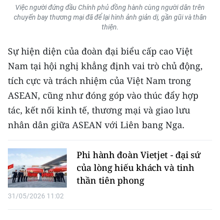
Việc người đứng đầu Chính phủ đồng hành cùng người dân trên
chuyến bay thương mại đã để lại hình ảnh giản dị, gần gũi và thân
CHUYÊN ĐỀ
thiện.
CÁC CHUYÊN TRANG
Sự hiện diện của đoàn đại biểu cấp cao Việt
Nam tại hội nghị khẳng định vai trò chủ động,
VỀ BÁO NHÂN DÂN
tích cực và trách nhiệm của Việt Nam trong
ASEAN, cũng như đóng góp vào thúc đẩy hợp
THỜI NAY
tác, kết nối kinh tế, thương mại và giao lưu
NHÂN DÂN CUỐI TUẦN
nhân dân giữa ASEAN với Liên bang Nga.
NHÂN DÂN HẰNG THÁNG
Phi hành đoàn Vietjet - đại sứ
của lòng hiếu khách và tinh
MUA BÁO
thần tiên phong
ĐỌC BÁO IN
31/05/2026 11:02