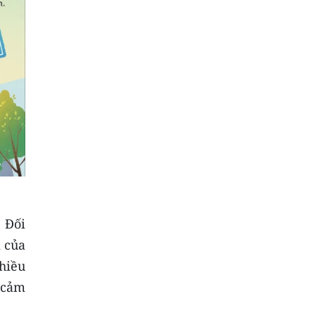
 Đối
m của
hiều
g cảm