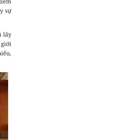
điểm
ấy sự
 lấy
 giới
iểu,