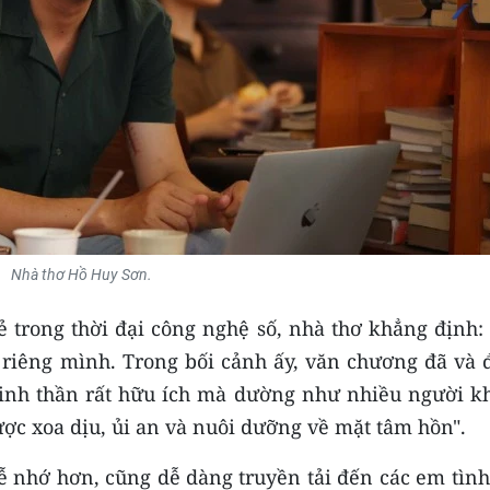
Nhà thơ Hồ Huy Sơn.
ẻ trong thời đại công nghệ số, nhà thơ khẳng định:
 riêng mình. Trong bối cảnh ấy, văn chương đã và 
tinh thần rất hữu ích mà dường như nhiều người k
ược xoa dịu, ủi an và nuôi dưỡng về mặt tâm hồn".
dễ nhớ hơn, cũng dễ dàng truyền tải đến các em tìn