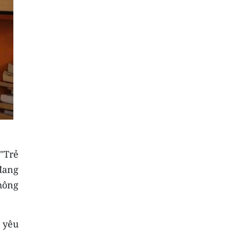
"Trẻ
đang
hông
h yêu