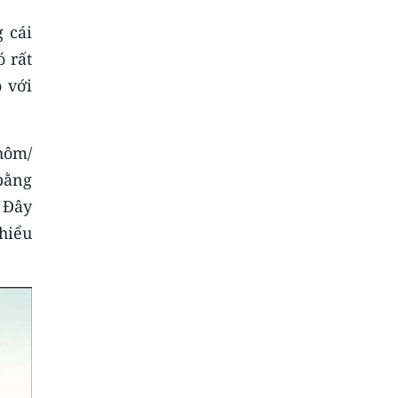
 cái
ó rất
 với
 hôm/
bằng
. Đây
 hiểu