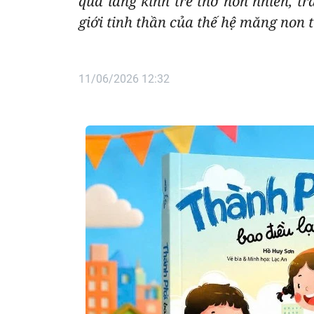
qua lăng kính trẻ thơ hồn nhiên, tr
giới tinh thần của thế hệ măng non t
11/06/2026 12:32