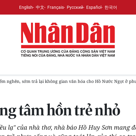
English
中文
Français
Русский
Español
한국어
cho Hồ Nước Ngọt ở phường Sóc Trăng
Hướng dẫn đăng ký vé 
ng tâm hồn trẻ nhỏ
iều lạ" của nhà thơ, nhà báo Hồ Huy Sơn mang 