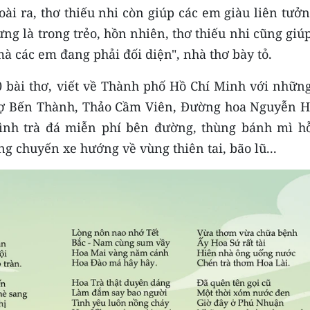
oài ra, thơ thiếu nhi còn giúp các em giàu liên tưở
ưng là trong trẻo, hồn nhiên, thơ thiếu nhi cũng giú
 các em đang phải đối diện", nhà thơ bày tỏ.
0 bài thơ, viết về Thành phố Hồ Chí Minh với những
hợ Bến Thành, Thảo Cầm Viên, Đường hoa Nguyễn 
ình trà đá miễn phí bên đường, thùng bánh mì hỗ
 chuyến xe hướng về vùng thiên tai, bão lũ...