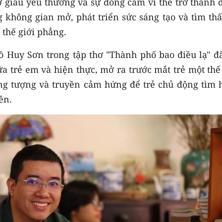
giàu yêu thương và sự đồng cảm vì thế trở thành 
g không gian mở, phát triển sức sáng tạo và tìm th
 thế giới phẳng.
 Huy Sơn trong tập thơ "Thành phố bao điều lạ" đã
iữa trẻ em và hiện thực, mở ra trước mắt trẻ một thế
ởng tượng và truyền cảm hứng để trẻ chủ động tìm h
ên.