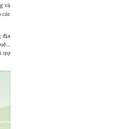
ng và
p các
 địa
Huệ…
 trợ