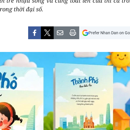
àn trề nhựa sống và cũng toát lên của thi ca t
rong thời đại số.
Prefer Nhan Dan on Go