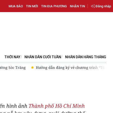
MUA BÁO
TIN MỚI
TIN ĐỊA PHƯƠNG
NHẬN TIN
Đăng nhập
THỜI NAY
NHÂN DÂN CUỐI TUẦN
NHÂN DÂN HẰNG THÁNG
chương trình “Tổ quốc trong tim”
[Ảnh] Bến Nhà Rồng khoác 
đến hình ảnh
Thành phố Hồ Chí Minh