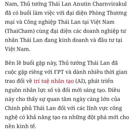
CHƯƠNG TRÌNH OCOP - MỖI XÃ
Nam, Thủ tướng Thái Lan Anutin Charnvirakul
MỘT SẢN PHẨM
đã có buổi làm việc với đại diện Phòng Thương
mại và Công nghiệp Thái Lan tại Việt Nam
RADIO
(ThaiCham) cùng đại diện các doanh nghiệp tư
nhân Thái Lan đang kinh doanh và đầu tư tại
MEDIA CENTER
Việt Nam.
E-Magazine
Bên lề buổi gặp này, Thủ tướng Thái Lan đã
Video
cuộc gặp riêng với FPT và dành nhiều thời gian
trao đổi về
trí tuệ nhân tạo
(AI), phát triển
Media Chính trị
nguồn nhân lực số và đổi mới sáng tạo. Điều
Media Kinh tế
này cho thấy sự quan tâm ngày càng lớn của
Chính phủ Thái Lan đối với các lĩnh vực công
Media Văn hóa
nghệ có khả năng tạo ra những đột phá mới cho
Media Xã hội
nền kinh tế.