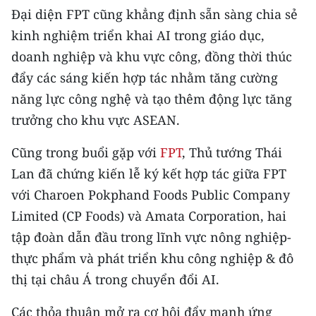
Đại diện FPT cũng khẳng định sẵn sàng chia sẻ
TIN MỚI
kinh nghiệm triển khai AI trong giáo dục,
TIN ĐỊA PHƯƠNG
doanh nghiệp và khu vực công, đồng thời thúc
đẩy các sáng kiến hợp tác nhằm tăng cường
Trung du và miền núi phía Bắc
năng lực công nghệ và tạo thêm động lực tăng
Đồng bằng sông Hồng
trưởng cho khu vực ASEAN.
Bắc Trung Bộ
Cũng trong buổi gặp với
FPT
, Thủ tướng Thái
Lan đã chứng kiến lễ ký kết hợp tác giữa FPT
Duyên hải Nam Trung Bộ và Tây
Nguyên
với Charoen Pokphand Foods Public Company
Limited (CP Foods) và Amata Corporation, hai
Đông Nam Bộ
tập đoàn dẫn đầu trong lĩnh vực nông nghiệp-
Đồng bằng sông Cửu Long
thực phẩm và phát triển khu công nghiệp & đô
thị tại châu Á trong chuyển đổi AI.
Chuyên trang Hà Nội
Các thỏa thuận mở ra cơ hội đẩy mạnh ứng
Chuyên trang TP. Hồ Chí Minh