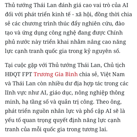
Media Pháp luật
Thủ tướng Thái Lan đánh giá cao vai trò của AI
đối với phát triển kinh tế - xã hội, đồng thời chia
Media Du lịch
sẻ các chương trình thúc đẩy nghiên cứu, đào
Media Thế giới
tạo và ứng dụng công nghệ đang được Chính
phủ nước này triển khai nhằm nâng cao năng
Media Thể thao
lực cạnh tranh quốc gia trong kỷ nguyên số.
Media Giáo dục
Tại cuộc gặp với Thủ tướng Thái Lan, Chủ tịch
Media Y tế
HĐQT FPT
Trương Gia Bình
chia sẻ, Việt Nam
và Thái Lan còn nhiều dư địa hợp tác trong các
Media Khoa học - Công nghệ
lĩnh vực như AI, giáo dục, nông nghiệp thông
Media Môi trường
minh, hạ tầng số và quản trị công. Theo ông,
Ảnh
phát triển nguồn nhân lực và phổ cập AI sẽ là
yếu tố quan trọng quyết định năng lực cạnh
Infographic
tranh của mỗi quốc gia trong tương lai.