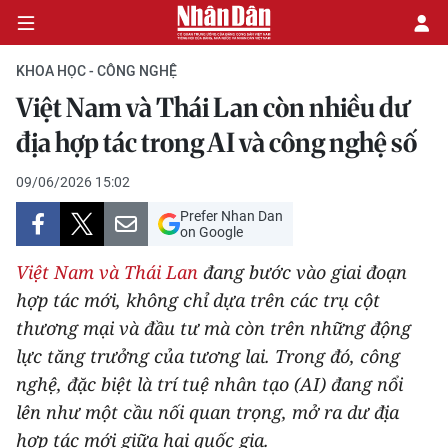
KHOA HỌC - CÔNG NGHỆ
Việt Nam và Thái Lan còn nhiều dư
CHÍNH TRỊ
địa hợp tác trong AI và công nghệ số
KINH TẾ
09/06/2026 15:02
Prefer Nhan Dan
VĂN HÓA
on Google
Việt Nam và Thái Lan
đang bước vào giai đoạn
XÃ HỘI
hợp tác mới, không chỉ dựa trên các trụ cột
thương mại và đầu tư mà còn trên những động
PHÁP LUẬT
lực tăng trưởng của tương lai. Trong đó, công
DU LỊCH
nghệ, đặc biệt là trí tuệ nhân tạo (AI) đang nổi
lên như một cầu nối quan trọng, mở ra dư địa
THẾ GIỚI
hợp tác mới giữa hai quốc gia.