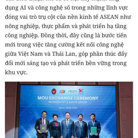
dụng AI và công nghệ số trong những lĩnh vực
CHUYÊN ĐỀ
đóng vai trò trụ cột của nền kinh tế ASEAN như
nông nghiệp, thực phẩm và phát triển hạ tầng
CÁC CHUYÊN TRANG
công nghiệp. Đồng thời, đây cũng là bước tiến
mới trong việc tăng cường kết nối công nghệ
VỀ BÁO NHÂN DÂN
giữa Việt Nam và Thái Lan, góp phần thúc đẩy
đổi mới sáng tạo và phát triển bền vững trong
THỜI NAY
khu vực.
NHÂN DÂN CUỐI TUẦN
NHÂN DÂN HẰNG THÁNG
MUA BÁO
ĐỌC BÁO IN