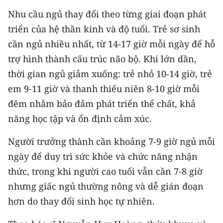
Media Pháp luật
Nhu cầu ngủ thay đổi theo từng giai đoạn phát
Media Du lịch
triển của hệ thần kinh và độ tuổi. Trẻ sơ sinh
cần ngủ nhiều nhất, từ 14-17 giờ mỗi ngày để hỗ
Media Thế giới
trợ hình thành cấu trúc não bộ. Khi lớn dần,
Media Thể thao
thời gian ngủ giảm xuống: trẻ nhỏ 10-14 giờ, trẻ
em 9-11 giờ và thanh thiếu niên 8-10 giờ mỗi
Media Giáo dục
đêm nhằm bảo đảm phát triển thể chất, khả
Media Y tế
năng học tập và ổn định cảm xúc.
Media Khoa học - Công nghệ
Người trưởng thành cần khoảng 7-9 giờ ngủ mỗi
ngày để duy trì sức khỏe và chức năng nhận
Media Môi trường
thức, trong khi người cao tuổi vẫn cần 7-8 giờ
Ảnh
nhưng giấc ngủ thường nông và dễ gián đoạn
hơn do thay đổi sinh học tự nhiên.
Infographic