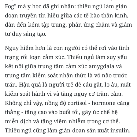
Fog" mà y học đã ghi nhận: thiếu ngủ làm gián
CHUYÊN ĐỀ
đoạn truyền tín hiệu giữa các tế bào thần kinh,
dẫn đến kém tập trung, phản ứng chậm và giảm
CÁC CHUYÊN TRANG
tư duy sáng tạo.
Nguy hiểm hơn là con người có thể rơi vào tình
VỀ BÁO NHÂN DÂN
trạng rối loạn cảm xúc. Thiếu ngủ làm suy yếu
THỜI NAY
kết nối giữa trung tâm cảm xúc amygdala và
trung tâm kiểm soát nhận thức là vỏ não trước
NHÂN DÂN CUỐI TUẦN
trán. Hậu quả là người trẻ dễ cáu gắt, lo âu, mất
NHÂN DÂN HẰNG THÁNG
kiểm soát hành vi và tăng nguy cơ trầm cảm.
Không chỉ vậy, nồng độ cortisol - hormone căng
MUA BÁO
thẳng - tăng cao vào buổi tối, gây ức chế hệ
miễn dịch và tăng viêm nhiễm trong cơ thể.
ĐỌC BÁO IN
Thiếu ngủ cũng làm gián đoạn sản xuất insulin,