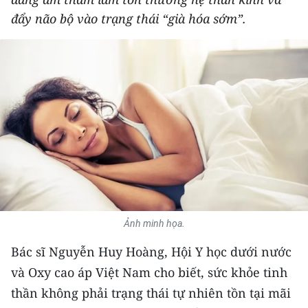
THỂ THAO
đẩy não bộ vào trạng thái “già hóa sớm”.
GIÁO DỤC
Y TẾ
KHOA HỌC - CÔNG NGHỆ
MÔI TRƯỜNG
BẠN ĐỌC
KIỂM CHỨNG THÔNG TIN
Ảnh minh họa.
TRI THỨC CHUYÊN SÂU
Bác sĩ Nguyễn Huy Hoàng, Hội Y học dưới nước
và Oxy cao áp Việt Nam cho biết, sức khỏe tinh
54 DÂN TỘC VIỆT NAM
thần không phải trạng thái tự nhiên tồn tại mãi