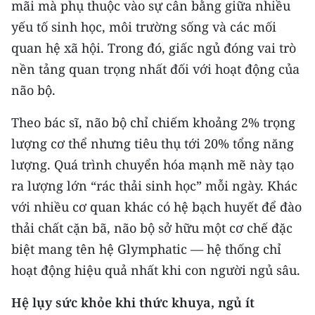
mãi mà phụ thuộc vào sự cân bằng giữa nhiều
CHƯƠNG TRÌNH OCOP - MỖI XÃ
MỘT SẢN PHẨM
yếu tố sinh học, môi trường sống và các mối
quan hệ xã hội. Trong đó, giấc ngủ đóng vai trò
nền tảng quan trọng nhất đối với hoạt động của
RADIO
não bộ.
MEDIA CENTER
Theo bác sĩ, não bộ chỉ chiếm khoảng 2% trọng
E-Magazine
lượng cơ thể nhưng tiêu thụ tới 20% tổng năng
lượng. Quá trình chuyển hóa mạnh mẽ này tạo
Video
ra lượng lớn “rác thải sinh học” mỗi ngày. Khác
Media Chính trị
với nhiều cơ quan khác có hệ bạch huyết để đào
thải chất cặn bã, não bộ sở hữu một cơ chế đặc
Media Kinh tế
biệt mang tên hệ Glymphatic — hệ thống chỉ
Media Văn hóa
hoạt động hiệu quả nhất khi con người ngủ sâu.
Media Xã hội
Hệ lụy sức khỏe khi thức khuya, ngủ ít