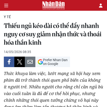
Y TẾ
Thiếu ngủ kéo dài có thể đẩy nhanh
CHÍNH TRỊ
nguy cơ suy giảm nhận thức và thoái
hóa thần kinh
KINH TẾ
14/05/2026 08:35
VĂN HÓA
Prefer Nhan Dan
on Google
XÃ HỘI
Thức khuya làm việc, lướt mạng xã hội hay xem
PHÁP LUẬT
phim đã trở thành thói quen phổ biến của không
ít người trẻ. Nhiều người cho rằng chỉ cần ngủ bù
DU LỊCH
vào cuối tuần là đủ để cơ thể hồi phục, nhưng
chính những thói quen tưởng chừng vô hại này
THẾ GIỚI
đang âm thầm làm tổn thương hệ thần kinh và