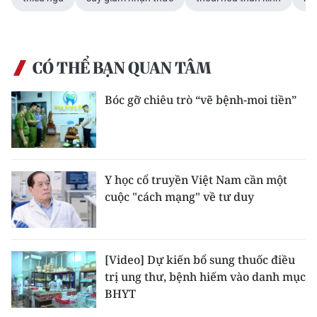
CÓ THỂ BẠN QUAN TÂM
Bóc gỡ chiêu trò “vẽ bệnh-moi tiền”
Y học cổ truyền Việt Nam cần một
cuộc "cách mạng" về tư duy
[Video] Dự kiến bổ sung thuốc điều
trị ung thư, bệnh hiếm vào danh mục
BHYT