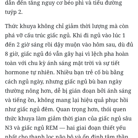
dẫn đến tăng nguy cơ béo phì và tiểu đường
ENGLISH
tuýp 2.
中文
Thức khuya không chỉ giảm thời lượng mà còn
FRANÇAIS
phá vỡ cấu trúc giấc ngủ. Khi đi ngủ vào lúc 1
đến 2 giờ sáng rồi dậy muộn vào hôm sau, dù đủ
РУССКИЙ
8 giờ, giấc ngủ đó vẫn gây hại vì lệch pha hoàn
toàn với chu kỳ ánh sáng mặt trời và sự tiết
ESPAÑOL
hormone tự nhiên. Nhiều bạn trẻ cố bù bằng
한국어
cách ngủ ngày, nhưng giấc ngủ bù ban ngày
thường nông hơn, dễ bị gián đoạn bởi ánh sáng
và tiếng ồn, không mang lại hiệu quả phục hồi
như giấc ngủ đêm. Quan trọng hơn, thói quen
thức khuya làm giảm thời gian của giấc ngủ sâu
N3 và giấc ngủ REM — hai giai đoạn thiết yếu
nhất cho thanh lọc não bộ và ổn định tâm thần.