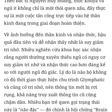
Theo bác sĩ Nguyễn Huy Hoàng, thức khuya và
TIN MỚI
ngủ ít không chỉ là một thói quen xấu, đây thực
sự là một cuộc tấn công trực tiếp vào hệ thần
TIN ĐỊA PHƯƠNG
kinh đang trong giai đoạn hoàn thiện.
Trung du và miền núi phía Bắc
Về ảnh hưởng đến thần kinh và nhận thức, hậu
Đồng bằng sông Hồng
quả đầu tiên và dễ nhận thấy nhất là suy giảm
trí nhớ. Nhiều nghiên cứu khoa học xác nhận
Bắc Trung Bộ
rằng người thường xuyên thiếu ngủ có nguy cơ
Duyên hải Nam Trung Bộ và Tây
suy giảm trí nhớ và nhận thức cao hơn đáng kể
Nguyên
so với người ngủ đủ giấc. Lý do là não bộ không
Đông Nam Bộ
có đủ thời gian thực hiện chu trình Glymphatic
và củng cố trí nhớ, nên thông tin mới bị rơi
Đồng bằng sông Cửu Long
rụng, khả năng truy xuất thông tin cũ cũng
Chuyên trang Hà Nội
chậm dần. Nhiều bạn trẻ quen gọi trạng thái
này là "não đặc" — đó chính là hội chứng "Brain
Chuyên trang TP. Hồ Chí Minh