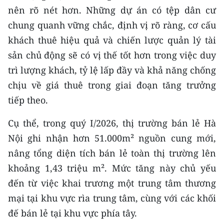
TIN MỚI
nên rõ nét hơn. Những dự án có tệp dân cư
chung quanh vững chắc, định vị rõ ràng, cơ cấu
TIN ĐỊA PHƯƠNG
khách thuê hiệu quả và chiến lược quản lý tài
sản chủ động sẽ có vị thế tốt hơn trong việc duy
Trung du và miền núi phía Bắc
trì lượng khách, tỷ lệ lấp đầy và khả năng chống
Đồng bằng sông Hồng
chịu về giá thuê trong giai đoạn tăng trưởng
tiếp theo.
Bắc Trung Bộ
Duyên hải Nam Trung Bộ và Tây
Cụ thể, trong quý I/2026, thị trường bán lẻ Hà
Nguyên
Nội ghi nhận hơn 51.000m² nguồn cung mới,
nâng tổng diện tích bán lẻ toàn thị trường lên
Đông Nam Bộ
khoảng 1,43 triệu m². Mức tăng này chủ yếu
Đồng bằng sông Cửu Long
đến từ việc khai trương một trung tâm thương
mại tại khu vực rìa trung tâm, cùng với các khối
Chuyên trang Hà Nội
đế bán lẻ tại khu vực phía tây.
Chuyên trang TP. Hồ Chí Minh