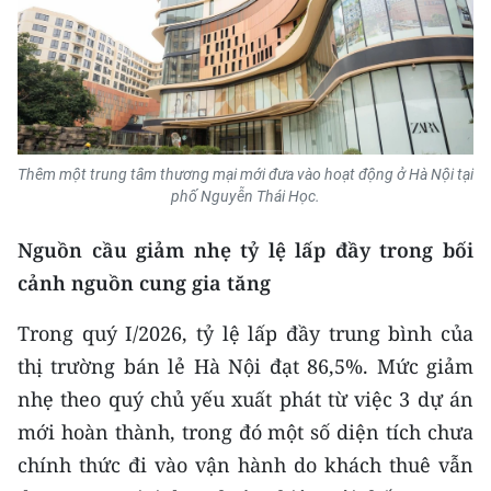
ENGLISH
中文
FRANÇAIS
РУССКИЙ
Thêm một trung tâm thương mại mới đưa vào hoạt động ở Hà Nội tại
phố Nguyễn Thái Học.
ESPAÑOL
Nguồn cầu giảm nhẹ tỷ lệ lấp đầy trong bối
한국어
cảnh nguồn cung gia tăng
Trong quý I/2026, tỷ lệ lấp đầy trung bình của
thị trường bán lẻ Hà Nội đạt 86,5%. Mức giảm
nhẹ theo quý chủ yếu xuất phát từ việc 3 dự án
mới hoàn thành, trong đó một số diện tích chưa
chính thức đi vào vận hành do khách thuê vẫn