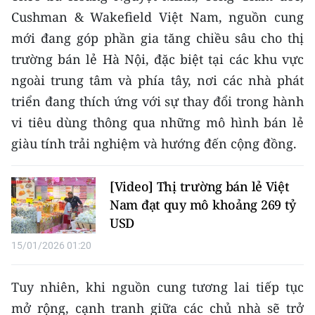
Media Pháp luật
Cushman & Wakefield Việt Nam, nguồn cung
Media Du lịch
mới đang góp phần gia tăng chiều sâu cho thị
trường bán lẻ Hà Nội, đặc biệt tại các khu vực
Media Thế giới
ngoài trung tâm và phía tây, nơi các nhà phát
Media Thể thao
triển đang thích ứng với sự thay đổi trong hành
vi tiêu dùng thông qua những mô hình bán lẻ
Media Giáo dục
giàu tính trải nghiệm và hướng đến cộng đồng.
Media Y tế
[Video] Thị trường bán lẻ Việt
Media Khoa học - Công nghệ
Nam đạt quy mô khoảng 269 tỷ
Media Môi trường
USD
15/01/2026 01:20
Ảnh
Infographic
Tuy nhiên, khi nguồn cung tương lai tiếp tục
mở rộng, cạnh tranh giữa các chủ nhà sẽ trở