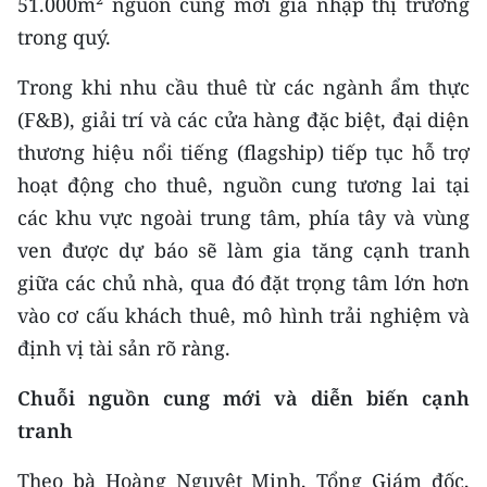
51.000m² nguồn cung mới gia nhập thị trường
CHƯƠNG TRÌNH OCOP - MỖI XÃ
MỘT SẢN PHẨM
trong quý.
Trong khi nhu cầu thuê từ các ngành ẩm thực
RADIO
(F&B), giải trí và các cửa hàng đặc biệt, đại diện
thương hiệu nổi tiếng (flagship) tiếp tục hỗ trợ
MEDIA CENTER
hoạt động cho thuê, nguồn cung tương lai tại
E-Magazine
các khu vực ngoài trung tâm, phía tây và vùng
ven được dự báo sẽ làm gia tăng cạnh tranh
Video
giữa các chủ nhà, qua đó đặt trọng tâm lớn hơn
Media Chính trị
vào cơ cấu khách thuê, mô hình trải nghiệm và
định vị tài sản rõ ràng.
Media Kinh tế
Chuỗi nguồn cung mới và diễn biến cạnh
Media Văn hóa
tranh
Media Xã hội
Theo bà Hoàng Nguyệt Minh, Tổng Giám đốc,