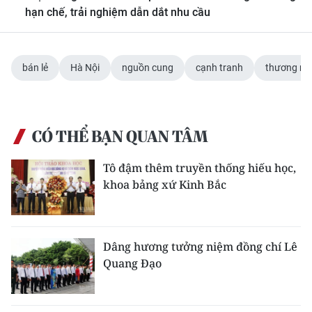
hạn chế, trải nghiệm dẫn dắt nhu cầu
bán lẻ
Hà Nội
nguồn cung
cạnh tranh
thương mại
CÓ THỂ BẠN QUAN TÂM
Tô đậm thêm truyền thống hiếu học,
khoa bảng xứ Kinh Bắc
Dâng hương tưởng niệm đồng chí Lê
Quang Đạo