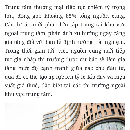
Trung tâm thương mại tiếp tục chiếm tỷ trọng
CHUYÊN ĐỀ
lớn, đóng góp khoảng 85% tổng nguồn cung.
Các dự án mới phần lớn tập trung tại khu vực
CÁC CHUYÊN TRANG
ngoài trung tâm, phản ánh xu hướng ngày càng
gia tăng đối với bán lẻ định hướng trải nghiệm.
VỀ BÁO NHÂN DÂN
Trong thời gian tới, việc nguồn cung mới tiếp
tục gia nhập thị trường được dự báo sẽ làm gia
THỜI NAY
tăng mức độ cạnh tranh giữa các chủ đầu tư,
NHÂN DÂN CUỐI TUẦN
qua đó có thể tạo áp lực lên tỷ lệ lấp đầy và hiệu
suất giá thuê, đặc biệt tại các thị trường ngoài
NHÂN DÂN HẰNG THÁNG
khu vực trung tâm.
MUA BÁO
ĐỌC BÁO IN