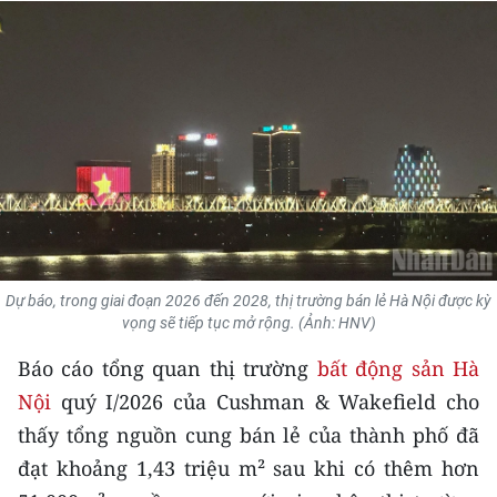
THỂ THAO
GIÁO DỤC
Y TẾ
KHOA HỌC - CÔNG NGHỆ
MÔI TRƯỜNG
BẠN ĐỌC
Dự báo, trong giai đoạn 2026 đến 2028, thị trường bán lẻ Hà Nội được kỳ
vọng sẽ tiếp tục mở rộng. (Ảnh: HNV)
KIỂM CHỨNG THÔNG TIN
Báo cáo tổng quan thị trường
bất động sản Hà
TRI THỨC CHUYÊN SÂU
Nội
quý I/2026 của Cushman & Wakefield cho
thấy tổng nguồn cung bán lẻ của thành phố đã
54 DÂN TỘC VIỆT NAM
đạt khoảng 1,43 triệu m² sau khi có thêm hơn