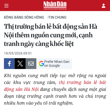
ĐỒNG BẰNG SÔNG HỒNG
TIN CHUNG
Thị trường bán lẻ bất động sản Hà
CHÍNH TRỊ
Nội thêm nguồn cung mới, cạnh
tranh ngày càng khốc liệt
KINH TẾ
19/05/2026 09:51
VĂN HÓA
Prefer Nhan Dan
on Google
XÃ HỘI
Khi nguồn cung mới tiếp tục mở rộng ra ngoài
PHÁP LUẬT
các khu vực trung tâm,
thị trường bán lẻ bất
động sản Hà Nội
đang chuyển dịch sang một giai
DU LỊCH
đoạn tăng trưởng cạnh tranh hơn và chú trọng
nhiều hơn vào yếu tố trải nghiệm.
THẾ GIỚI