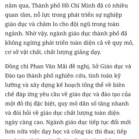
năm qua, Thành phố Hồ Chí Minh đã có nhiều
TIN MỚI
quan tâm, nỗ lực trong phát triển sự nghiệp
TIN ĐỊA PHƯƠNG
giáo dục và chăm lo cho đội ngũ trong toàn
ngành. Nhờ vậy, ngành giáo dục thành phố đã
Trung du và miền núi phía Bắc
không ngừng phát triển toàn diện cả về quy mô,
Đồng bằng sông Hồng
cơ sở vật chất, chất lượng giảng dạy.
Bắc Trung Bộ
Đồng chí Phan Văn Mãi đề nghị, Sở Giáo dục và
Đào tạo thành phố nghiên cứu, tính toán kỹ
Duyên hải Nam Trung Bộ và Tây
Nguyên
lưỡng và xây dựng kế hoạch tổng thể về biên
chế đáp ứng yêu cầu về giáo dục và đào tạo của
Đông Nam Bộ
một đô thị đặc biệt, quy mô dân số tăng nhanh
Đồng bằng sông Cửu Long
và đòi hỏi về giáo dục chất lượng toàn diện
ngày càng cao. Ngành giáo dục tiếp tục đổi mới
Chuyên trang Hà Nội
hơn nữa việc dạy học và công tác thi đua; tiếp
Chuyên trang TP. Hồ Chí Minh