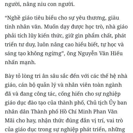
Media Pháp luật
người, nâng niu con người.
Media Du lịch
“Nghề giáo tiêu biểu cho sự yêu thương, giàu
tính nhân văn. Muốn dạy được học trò, nhà giáo
Media Thế giới
phải tích lũy kiến thức, giữ gìn phẩm chất, phát
Media Thể thao
triển tư duy, luôn nâng cao hiểu biết, tự học và
sáng tạo không ngừng”, ông Nguyễn Văn Hiếu
Media Giáo dục
nhấn mạnh.
Media Y tế
Bày tỏ lòng tri ân sâu sắc đến với các thế hệ nhà
Media Khoa học - Công nghệ
giáo, cán bộ quản lý và nhân viên toàn ngành
đã và đang công tác, cống hiến cho sự nghiệp
Media Môi trường
giáo dục đào tạo của thành phố, Chủ tịch Ủy ban
Ảnh
nhân dân Thành phố Hồ Chí Minh Phan Văn
Mãi cho hay, nhận thức đúng đắn vị trí, vai trò
Infographic
của giáo dục trong sự nghiệp phát triển, những