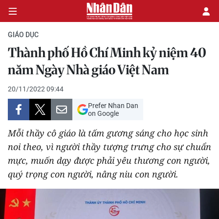
GIÁO DỤC
Thành phố Hồ Chí Minh kỷ niệm 40
CHÍNH TRỊ
năm Ngày Nhà giáo Việt Nam
KINH TẾ
20/11/2022 09:44
Prefer Nhan Dan
VĂN HÓA
on Google
Mỗi thầy cô giáo là tấm gương sáng cho học sinh
XÃ HỘI
noi theo, vì người thầy tượng trưng cho sự chuẩn
mực, muốn dạy được phải yêu thương con người,
PHÁP LUẬT
quý trọng con người, nâng niu con người.
DU LỊCH
THẾ GIỚI