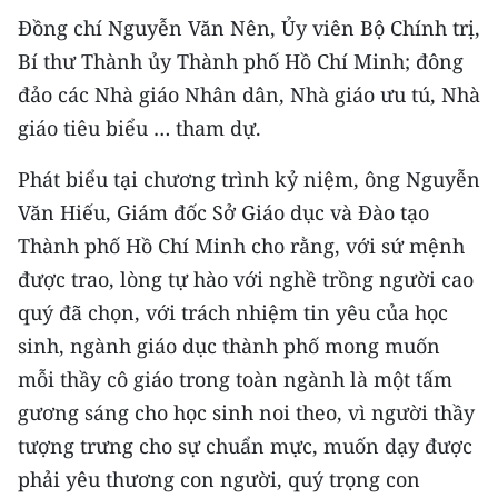
CHƯƠNG TRÌNH OCOP - MỖI XÃ
Đồng chí Nguyễn Văn Nên, Ủy viên Bộ Chính trị,
MỘT SẢN PHẨM
Bí thư Thành ủy Thành phố Hồ Chí Minh; đông
đảo các Nhà giáo Nhân dân, Nhà giáo ưu tú, Nhà
RADIO
giáo tiêu biểu … tham dự.
MEDIA CENTER
Phát biểu tại chương trình kỷ niệm, ông Nguyễn
Văn Hiếu, Giám đốc Sở Giáo dục và Đào tạo
E-Magazine
Thành phố Hồ Chí Minh cho rằng, với sứ mệnh
Video
được trao, lòng tự hào với nghề trồng người cao
quý đã chọn, với trách nhiệm tin yêu của học
Media Chính trị
sinh, ngành giáo dục thành phố mong muốn
Media Kinh tế
mỗi thầy cô giáo trong toàn ngành là một tấm
Media Văn hóa
gương sáng cho học sinh noi theo, vì người thầy
tượng trưng cho sự chuẩn mực, muốn dạy được
Media Xã hội
phải yêu thương con người, quý trọng con