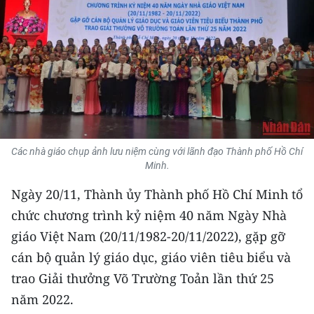
THỂ THAO
GIÁO DỤC
Y TẾ
KHOA HỌC - CÔNG NGHỆ
MÔI TRƯỜNG
Các nhà giáo chụp ảnh lưu niệm cùng với lãnh đạo Thành phố Hồ Chí
Minh.
BẠN ĐỌC
Ngày 20/11, Thành ủy Thành phố Hồ Chí Minh tổ
chức chương trình kỷ niệm 40 năm Ngày Nhà
KIỂM CHỨNG THÔNG TIN
giáo Việt Nam (20/11/1982-20/11/2022), gặp gỡ
TRI THỨC CHUYÊN SÂU
cán bộ quản lý giáo dục, giáo viên tiêu biểu và
trao Giải thưởng Võ Trường Toản lần thứ 25
54 DÂN TỘC VIỆT NAM
năm 2022.