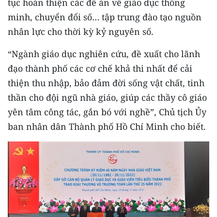
tục hoàn thiện các đề án về giáo dục thông
minh, chuyển đổi số… tập trung đào tạo nguồn
CHUYÊN ĐỀ
nhân lực cho thời kỳ kỷ nguyên số.
CÁC CHUYÊN TRANG
“Ngành giáo dục nghiên cứu, đề xuất cho lãnh
đạo thành phố các cơ chế khả thi nhất để cải
VỀ BÁO NHÂN DÂN
thiện thu nhập, bảo đảm đời sống vật chất, tinh
thần cho đội ngũ nhà giáo, giúp các thầy cô giáo
THỜI NAY
yên tâm công tác, gắn bó với nghề”, Chủ tịch Ủy
NHÂN DÂN CUỐI TUẦN
ban nhân dân Thành phố Hồ Chí Minh cho biết.
NHÂN DÂN HẰNG THÁNG
MUA BÁO
ĐỌC BÁO IN