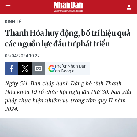
KINH TẾ
Thanh Hóa huy động, bố trí hiệu quả
CHÍNH TRỊ
các nguồn lực đầu tư phát triển
KINH TẾ
05/04/2024 10:27
Prefer Nhan Dan
VĂN HÓA
on Google
Ngày 5/4, Ban chấp hành Đảng bộ tỉnh Thanh
XÃ HỘI
Hóa khóa 19 tổ chức hội nghị lần thứ 30, bàn giải
pháp thực hiện nhiệm vụ trọng tâm quý II năm
PHÁP LUẬT
2024.
DU LỊCH
THẾ GIỚI