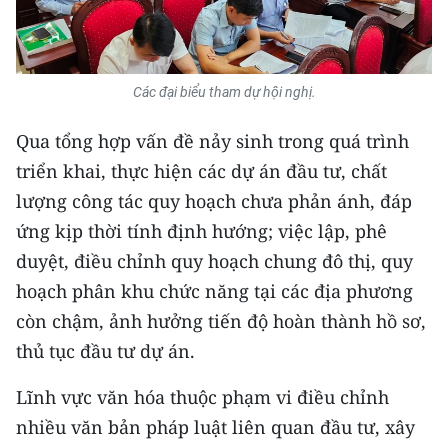
Media Pháp luật
Media Du lịch
Các đại biểu tham dự hội nghị.
Media Thế giới
Qua tổng hợp vấn đề nảy sinh trong quá trình
Media Thể thao
triển khai, thực hiện các dự án đầu tư, chất
Media Giáo dục
lượng công tác quy hoạch chưa phản ánh, đáp
Media Y tế
ứng kịp thời tính định hướng; việc lập, phê
duyệt, điều chỉnh quy hoạch chung đô thị, quy
Media Khoa học - Công nghệ
hoạch phân khu chức năng tại các địa phương
Media Môi trường
còn chậm, ảnh hưởng tiến độ hoàn thành hồ sơ,
thủ tục đầu tư dự án.
Ảnh
Lĩnh vực văn hóa thuộc phạm vi điều chỉnh
Infographic
nhiều văn bản pháp luật liên quan đầu tư, xây