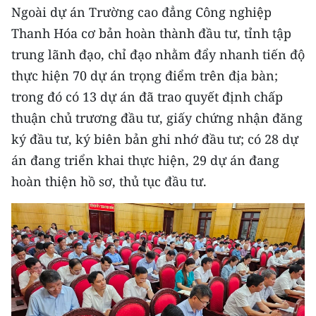
CHƯƠNG TRÌNH OCOP - MỖI XÃ
Ngoài dự án Trường cao đẳng Công nghiệp
MỘT SẢN PHẨM
Thanh Hóa cơ bản hoàn thành đầu tư, tỉnh tập
trung lãnh đạo, chỉ đạo nhằm đẩy nhanh tiến độ
RADIO
thực hiện 70 dự án trọng điểm trên địa bàn;
trong đó có 13 dự án đã trao quyết định chấp
MEDIA CENTER
thuận chủ trương đầu tư, giấy chứng nhận đăng
E-Magazine
ký đầu tư, ký biên bản ghi nhớ đầu tư; có 28 dự
án đang triển khai thực hiện, 29 dự án đang
Video
hoàn thiện hồ sơ, thủ tục đầu tư.
Media Chính trị
Media Kinh tế
Media Văn hóa
Media Xã hội