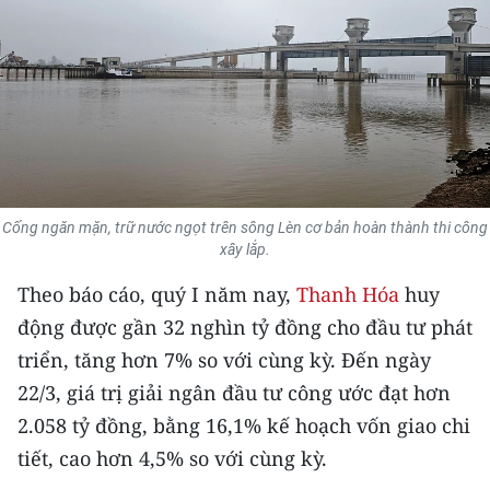
THỂ THAO
GIÁO DỤC
Y TẾ
KHOA HỌC - CÔNG NGHỆ
Cống ngăn mặn, trữ nước ngọt trên sông Lèn cơ bản hoàn thành thi công
MÔI TRƯỜNG
xây lắp.
BẠN ĐỌC
Theo báo cáo, quý I năm nay,
Thanh Hóa
huy
động được gần 32 nghìn tỷ đồng cho đầu tư phát
KIỂM CHỨNG THÔNG TIN
triển, tăng hơn 7% so với cùng kỳ. Đến ngày
22/3, giá trị giải ngân đầu tư công ước đạt hơn
TRI THỨC CHUYÊN SÂU
2.058 tỷ đồng, bằng 16,1% kế hoạch vốn giao chi
54 DÂN TỘC VIỆT NAM
tiết, cao hơn 4,5% so với cùng kỳ.