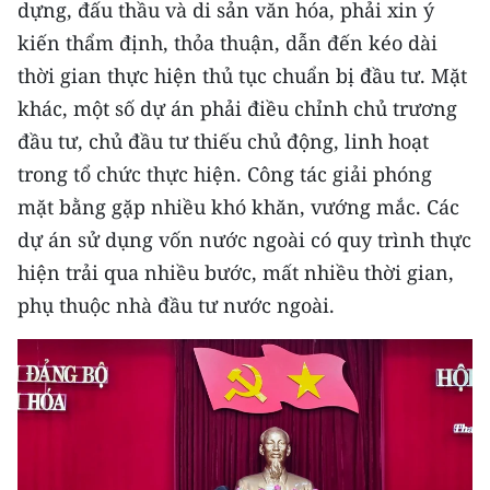
dựng, đấu thầu và di sản văn hóa, phải xin ý
TIN MỚI
kiến thẩm định, thỏa thuận, dẫn đến kéo dài
TIN ĐỊA PHƯƠNG
thời gian thực hiện thủ tục chuẩn bị đầu tư. Mặt
khác, một số dự án phải điều chỉnh chủ trương
Trung du và miền núi phía Bắc
đầu tư, chủ đầu tư thiếu chủ động, linh hoạt
Đồng bằng sông Hồng
trong tổ chức thực hiện. Công tác giải phóng
mặt bằng gặp nhiều khó khăn, vướng mắc. Các
Bắc Trung Bộ
dự án sử dụng vốn nước ngoài có quy trình thực
Duyên hải Nam Trung Bộ và Tây
hiện trải qua nhiều bước, mất nhiều thời gian,
Nguyên
phụ thuộc nhà đầu tư nước ngoài.
Đông Nam Bộ
Đồng bằng sông Cửu Long
Chuyên trang Hà Nội
Chuyên trang TP. Hồ Chí Minh