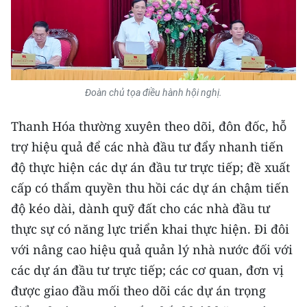
CHUYÊN ĐỀ
CÁC CHUYÊN TRANG
Đoàn chủ tọa điều hành hội nghị.
VỀ BÁO NHÂN DÂN
Thanh Hóa thường xuyên theo dõi, đôn đốc, hỗ
THỜI NAY
trợ hiệu quả để các nhà đầu tư đẩy nhanh tiến
độ thực hiện các dự án đầu tư trực tiếp; đề xuất
NHÂN DÂN CUỐI TUẦN
cấp có thẩm quyền thu hồi các dự án chậm tiến
NHÂN DÂN HẰNG THÁNG
độ kéo dài, dành quỹ đất cho các nhà đầu tư
thực sự có năng lực triển khai thực hiện. Đi đôi
MUA BÁO
với nâng cao hiệu quả quản lý nhà nước đối với
các dự án đầu tư trực tiếp; các cơ quan, đơn vị
ĐỌC BÁO IN
được giao đầu mối theo dõi các dự án trọng