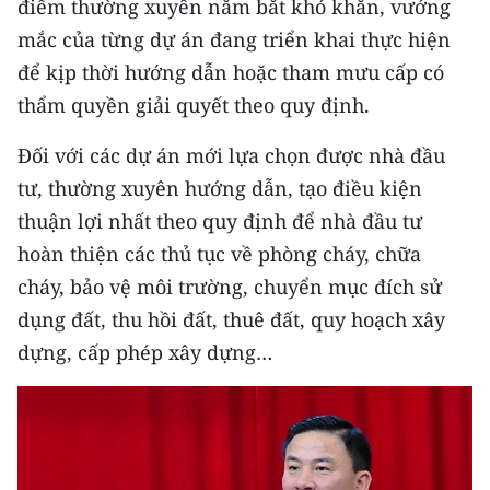
điểm thường xuyên nắm bắt khó khăn, vướng
ENGLISH
mắc của từng dự án đang triển khai thực hiện
中文
để kịp thời hướng dẫn hoặc tham mưu cấp có
thẩm quyền giải quyết theo quy định.
FRANÇAIS
Đối với các dự án mới lựa chọn được nhà đầu
РУССКИЙ
tư, thường xuyên hướng dẫn, tạo điều kiện
thuận lợi nhất theo quy định để nhà đầu tư
ESPAÑOL
hoàn thiện các thủ tục về phòng cháy, chữa
한국어
cháy, bảo vệ môi trường, chuyển mục đích sử
dụng đất, thu hồi đất, thuê đất, quy hoạch xây
dựng, cấp phép xây dựng…