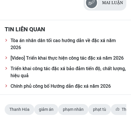
MAI LUẬN
TIN MỚI
TIN ĐỊA PHƯƠNG
TIN LIÊN QUAN
Trung du và miền núi phía Bắc
Tòa án nhân dân tối cao hướng dẫn về đặc xá năm
Đồng bằng sông Hồng
2026
[Video] Triển khai thực hiện công tác đặc xá năm 2026
Bắc Trung Bộ
Triển khai công tác đặc xá bảo đảm tiến độ, chất lượng,
Duyên hải Nam Trung Bộ và Tây
hiệu quả
Nguyên
Chính phủ công bố Hướng dẫn đặc xá năm 2026
Đông Nam Bộ
Đồng bằng sông Cửu Long
Thanh Hóa
giảm án
phạm nhân
phạt tù
Than
Chuyên trang Hà Nội
Chuyên trang TP. Hồ Chí Minh