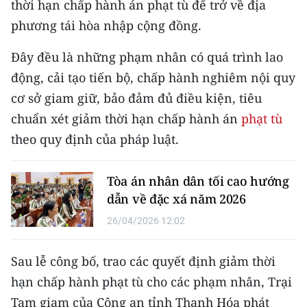
thời hạn chấp hành án phạt tù để trở về địa
CHƯƠNG TRÌNH OCOP - MỖI XÃ
MỘT SẢN PHẨM
phương tái hòa nhập cộng đồng.
Đây đều là những phạm nhân có quá trình lao
RADIO
động, cải tạo tiến bộ, chấp hành nghiêm nội quy
cơ sở giam giữ, bảo đảm đủ điều kiện, tiêu
MEDIA CENTER
chuẩn xét giảm thời hạn chấp hành án
phạt tù
E-Magazine
theo quy định của pháp luật.
Video
Tòa án nhân dân tối cao hướng
Media Chính trị
dẫn về đặc xá năm 2026
Media Kinh tế
26/04/2026 12:02
Media Văn hóa
Sau lễ công bố, trao các quyết định giảm thời
hạn chấp hành phạt tù cho các phạm nhân, Trại
Media Xã hội
Tạm giam của Công an tỉnh Thanh Hóa phát