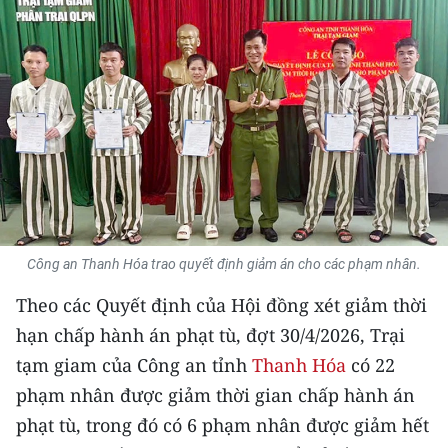
THỂ THAO
GIÁO DỤC
Y TẾ
KHOA HỌC - CÔNG NGHỆ
MÔI TRƯỜNG
BẠN ĐỌC
Công an Thanh Hóa trao quyết định giảm án cho các phạm nhân.
Theo các Quyết định của Hội đồng xét giảm thời
KIỂM CHỨNG THÔNG TIN
hạn chấp hành án phạt tù, đợt 30/4/2026, Trại
TRI THỨC CHUYÊN SÂU
tạm giam của Công an tỉnh
Thanh Hóa
có 22
phạm nhân được giảm thời gian chấp hành án
54 DÂN TỘC VIỆT NAM
phạt tù, trong đó có 6 phạm nhân được giảm hết