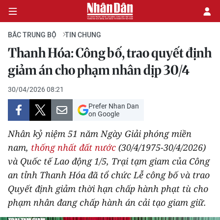
BẮC TRUNG BỘ
TIN CHUNG
Thanh Hóa: Công bố, trao quyết định
CHÍNH TRỊ
giảm án cho phạm nhân dịp 30/4
KINH TẾ
30/04/2026 08:21
Prefer Nhan Dan
VĂN HÓA
on Google
Nhân kỷ niệm 51 năm Ngày Giải phóng miền
XÃ HỘI
nam,
thống nhất đất nước
(30/4/1975-30/4/2026)
và Quốc tế Lao động 1/5, Trại tạm giam của Công
PHÁP LUẬT
an tỉnh Thanh Hóa đã tổ chức Lễ công bố và trao
DU LỊCH
Quyết định giảm thời hạn chấp hành phạt tù cho
phạm nhân đang chấp hành án cải tạo giam giữ.
THẾ GIỚI