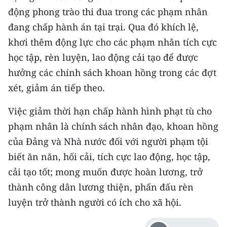
Media Pháp luật
động phong trào thi đua trong các phạm nhân
đang chấp hành án tại trại. Qua đó khích lệ,
Media Du lịch
khơi thêm động lực cho các phạm nhân tích cực
Media Thế giới
học tập, rèn luyện, lao động cải tạo để được
Media Thể thao
hưởng các chính sách khoan hồng trong các đợt
xét, giảm án tiếp theo.
Media Giáo dục
Việc giảm thời hạn chấp hành hình phạt tù cho
Media Y tế
phạm nhân là chính sách nhân đạo, khoan hồng
Media Khoa học - Công nghệ
của Đảng và Nhà nước đối với người phạm tội
biết ăn năn, hối cải, tích cực lao động, học tập,
Media Môi trường
cải tạo tốt; mong muốn được hoàn lương, trở
Ảnh
thành công dân lương thiện, phấn đấu rèn
luyện trở thành người có ích cho xã hội.
Infographic