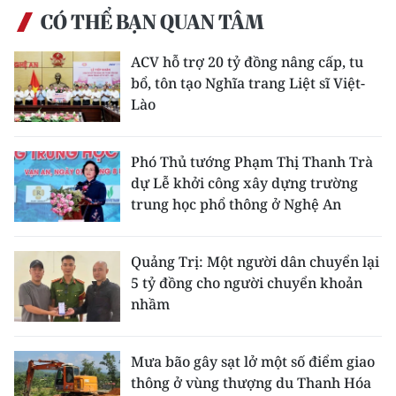
CÓ THỂ BẠN QUAN TÂM
CHUYÊN ĐỀ
ACV hỗ trợ 20 tỷ đồng nâng cấp, tu
CÁC CHUYÊN TRANG
bổ, tôn tạo Nghĩa trang Liệt sĩ Việt-
Lào
VỀ BÁO NHÂN DÂN
Phó Thủ tướng Phạm Thị Thanh Trà
THỜI NAY
dự Lễ khởi công xây dựng trường
trung học phổ thông ở Nghệ An
NHÂN DÂN CUỐI TUẦN
Quảng Trị: Một người dân chuyển lại
NHÂN DÂN HẰNG THÁNG
5 tỷ đồng cho người chuyển khoản
nhầm
MUA BÁO
ĐỌC BÁO IN
Mưa bão gây sạt lở một số điểm giao
thông ở vùng thượng du Thanh Hóa