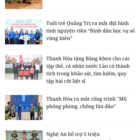
ENGLISH
中文
Tuổi trẻ Quảng Trị ra mắt đội hình
tình nguyện viên “Bình dân học vụ số
FRANÇAIS
vùng biên”
РУССКИЙ
Thanh Hóa tặng Bằng khen cho các
ESPAÑOL
tập thể, cá nhân nước Lào có thành
tích trong khảo sát, tìm kiếm, quy
한국어
tập hài cốt liệt sĩ
Thanh Hóa ra mắt công trình "Mô
phỏng phòng, chống lừa đảo”
Nghệ An hỗ trợ 5 triệu