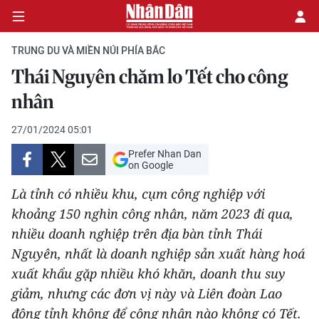
TRUNG DU VÀ MIỀN NÚI PHÍA BẮC
Thái Nguyên chăm lo Tết cho công
CHÍNH TRỊ
nhân
KINH TẾ
27/01/2024 05:01
Prefer Nhan Dan
VĂN HÓA
on Google
Là tỉnh có nhiều khu, cụm công nghiệp với
XÃ HỘI
khoảng 150 nghìn công nhân, năm 2023 đi qua,
nhiều doanh nghiệp trên địa bàn tỉnh Thái
PHÁP LUẬT
Nguyên, nhất là doanh nghiệp sản xuất hàng hoá
DU LỊCH
xuất khẩu gặp nhiều khó khăn, doanh thu suy
giảm, nhưng các đơn vị này và Liên đoàn Lao
THẾ GIỚI
động tỉnh không để công nhân nào không có Tết.