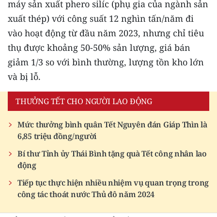
máy sản xuất phero silíc (phụ gia của ngành sản
Media Pháp luật
xuất thép) với công suất 12 nghìn tấn/năm đi
Media Du lịch
vào hoạt động từ đầu năm 2023, nhưng chỉ tiêu
Media Thế giới
thụ được khoảng 50-50% sản lượng, giá bán
giảm 1/3 so với bình thường, lượng tồn kho lớn
Media Thể thao
và bị lỗ.
Media Giáo dục
THƯỞNG TẾT CHO NGƯỜI LAO ĐỘNG
Media Y tế
Mức thưởng bình quân Tết Nguyên đán Giáp Thìn là
Media Khoa học - Công nghệ
6,85 triệu đồng/người
Media Môi trường
Bí thư Tỉnh ủy Thái Bình tặng quà Tết công nhân lao
động
Ảnh
Tiếp tục thực hiện nhiều nhiệm vụ quan trọng trong
công tác thoát nước Thủ đô năm 2024
Infographic