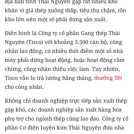
địa bàn tỉnh Thái Nguyên gặp rất nhiều khó
CHƯƠNG TRÌNH OCOP - MỖI XÃ
MỘT SẢN PHẨM
khăn vì giá thép xuống thấp, tiêu thụ chậm, tồn
kho lớn nên một số phải dừng sản xuất.
RADIO
Điển hình là Công ty cổ phần Gang thép Thái
Nguyên (Tisco) với khoảng 3.500 cán bộ, công
MEDIA CENTER
nhân lao động, có nhiều thời điểm một số nhà
E-Magazine
máy phải dừng hoạt động, hoặc hoạt động cầm
chừng, công nhân thiếu việc làm. Tuy nhiên,
Video
Tisco vẫn lo trả lương hằng tháng,
thưởng Tết
Media Chính trị
cho công nhân.
Media Kinh tế
Không chỉ doanh nghiệp trực tiếp sản xuất thép
gặp khó, các doanh nghiệp sản xuất hàng hóa
Media Văn hóa
phụ trợ cho ngành thép cũng lao đao. Công ty cổ
Media Xã hội
phần Cơ điện luyện kim Thái Nguyên đưa nhà