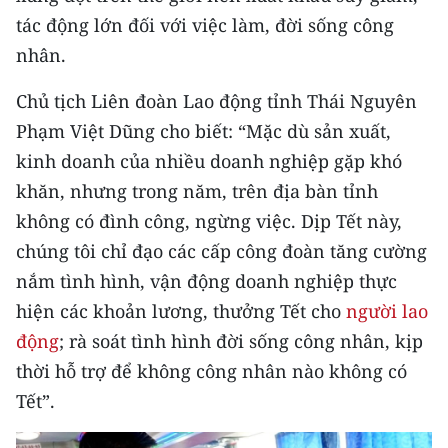
tác động lớn đối với việc làm, đời sống công
CHUYÊN ĐỀ
nhân.
CÁC CHUYÊN TRANG
Chủ tịch Liên đoàn Lao động tỉnh Thái Nguyên
Phạm Việt Dũng cho biết: “Mặc dù sản xuất,
VỀ BÁO NHÂN DÂN
kinh doanh của nhiều doanh nghiệp gặp khó
khăn, nhưng trong năm, trên địa bàn tỉnh
THỜI NAY
không có đình công, ngừng việc. Dịp Tết này,
chúng tôi chỉ đạo các cấp công đoàn tăng cường
NHÂN DÂN CUỐI TUẦN
nắm tình hình, vận động doanh nghiệp thực
NHÂN DÂN HẰNG THÁNG
hiện các khoản lương, thưởng Tết cho
người lao
động
; rà soát tình hình đời sống công nhân, kịp
MUA BÁO
thời hỗ trợ để không công nhân nào không có
ĐỌC BÁO IN
Tết”.