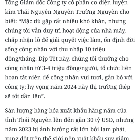
Tổng Giám đốc Công ty cổ phần cơ điện luyện
TIN MỚI
kim Thái Nguyên Nguyễn Trường Nguyên cho
biết: “Mặc dù gặp rất nhiều khó khăn, nhưng
TIN ĐỊA PHƯƠNG
chúng tôi vẫn duy trì hoạt động của nhà máy,
Trung du và miền núi phía Bắc
chấp nhận lỗ để giải quyết việc làm, ổn định đời
sống công nhân với thu nhập 10 triệu
Đồng bằng sông Hồng
đồng/tháng. Dịp Tết này, chúng tôi thưởng cho
Bắc Trung Bộ
công nhân từ 3-4 triệu đồng/người, tổ chức liên
Duyên hải Nam Trung Bộ và Tây
hoan tất niên để công nhân vui tươi, gắn bó với
Nguyên
công ty; hy vọng năm 2024 này thị trường thép
sẽ tốt dần lên”.
Đông Nam Bộ
Sản lượng hàng hóa xuất khẩu hằng năm của
Đồng bằng sông Cửu Long
tỉnh Thái Nguyên lên đến gần 30 tỷ USD, nhưng
Chuyên trang Hà Nội
năm 2023 bị ảnh hưởng rất lớn bởi lạm phát,
xung đột trên thế giới nên xuất khẩu suy giảm,
Chuyên trang TP. Hồ Chí Minh