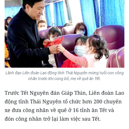
ENGLISH
中文
FRANÇAIS
РУССКИЙ
ESPAÑOL
한국어
Lãnh đạo Liên đoàn Lao động tỉnh Thái Nguyên mừng tuổi con công
nhân trước khi cùng bố, mẹ về quê ăn Tết.
Trước Tết Nguyên đán Giáp Thìn, Liên đoàn Lao
động tỉnh Thái Nguyên tổ chức hơn 200 chuyến
xe đưa công nhân về quê ở 16 tỉnh ăn Tết và
đón công nhân trở lại làm việc sau Tết.