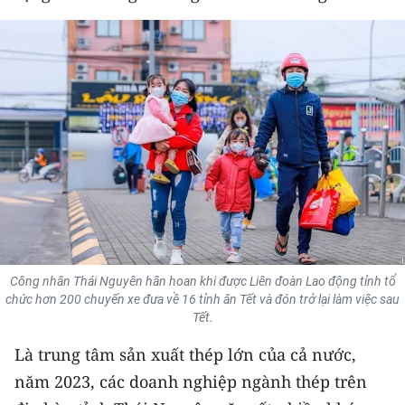
THỂ THAO
GIÁO DỤC
Y TẾ
KHOA HỌC - CÔNG NGHỆ
MÔI TRƯỜNG
BẠN ĐỌC
KIỂM CHỨNG THÔNG TIN
Công nhân Thái Nguyên hân hoan khi được Liên đoàn Lao động tỉnh tổ
chức hơn 200 chuyến xe đưa về 16 tỉnh ăn Tết và đón trở lại làm việc sau
Tết.
TRI THỨC CHUYÊN SÂU
Là trung tâm sản xuất thép lớn của cả nước,
54 DÂN TỘC VIỆT NAM
năm 2023, các doanh nghiệp ngành thép trên