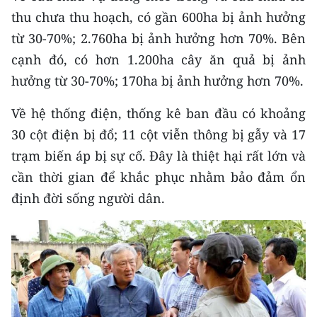
CHƯƠNG TRÌNH OCOP - MỖI XÃ
thu chưa thu hoạch, có gần 600ha bị ảnh hưởng
MỘT SẢN PHẨM
từ 30-70%; 2.760ha bị ảnh hưởng hơn 70%. Bên
cạnh đó, có hơn 1.200ha cây ăn quả bị ảnh
RADIO
hưởng từ 30-70%; 170ha bị ảnh hưởng hơn 70%.
MEDIA CENTER
Về hệ thống điện, thống kê ban đầu có khoảng
30 cột điện bị đổ; 11 cột viễn thông bị gẫy và 17
E-Magazine
trạm biến áp bị sự cố. Đây là thiệt hại rất lớn và
Video
cần thời gian để khắc phục nhằm bảo đảm ổn
định đời sống người dân.
Media Chính trị
Media Kinh tế
Media Văn hóa
Media Xã hội