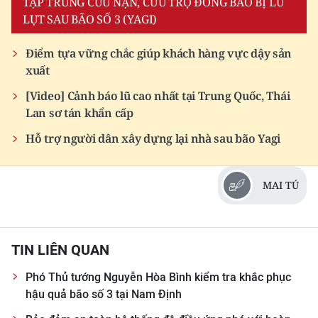
TẬP TRUNG CỨU NẠN, CỨU TRỢ ĐỒNG BÀO BỊ LŨ
LỤT SAU BÃO SỐ 3 (YAGI)
Điểm tựa vững chắc giúp khách hàng vực dậy sản
xuất
[Video] Cảnh báo lũ cao nhất tại Trung Quốc, Thái
Lan sơ tán khẩn cấp
Hỗ trợ người dân xây dựng lại nhà sau bão Yagi
MAI TÚ
TIN LIÊN QUAN
Phó Thủ tướng Nguyễn Hòa Bình kiểm tra khắc phục
hậu quả bão số 3 tại Nam Định