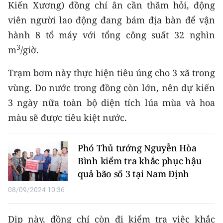
Kiến Xương) đồng chí ân cần thăm hỏi, động
TIN MỚI
viên người lao động đang bám địa bàn để vận
TIN ĐỊA PHƯƠNG
hành 8 tổ máy với tổng công suất 32 nghìn
3
m
/giờ.
Trung du và miền núi phía Bắc
Trạm bơm này thực hiện tiêu úng cho 3 xã trong
Đồng bằng sông Hồng
vùng. Do nước trong đồng còn lớn, nên dự kiến
Bắc Trung Bộ
3 ngày nữa toàn bộ diện tích lúa mùa và hoa
màu sẽ được tiêu kiệt nước.
Duyên hải Nam Trung Bộ và Tây
Nguyên
Phó Thủ tướng Nguyễn Hòa
Đông Nam Bộ
Bình kiểm tra khắc phục hậu
quả bão số 3 tại Nam Định
Đồng bằng sông Cửu Long
08/09/2024 10:36
Chuyên trang Hà Nội
Dịp này, đồng chí còn đi kiểm tra việc khắc
Chuyên trang TP. Hồ Chí Minh