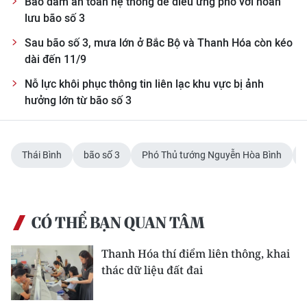
Bảo đảm an toàn hệ thống đê điều ứng phó với hoàn
lưu bão số 3
Sau bão số 3, mưa lớn ở Bắc Bộ và Thanh Hóa còn kéo
dài đến 11/9
Nỗ lực khôi phục thông tin liên lạc khu vực bị ảnh
hưởng lớn từ bão số 3
Thái Bình
bão số 3
Phó Thủ tướng Nguyễn Hòa Bình
CÓ THỂ BẠN QUAN TÂM
Thanh Hóa thí điểm liên thông, khai
thác dữ liệu đất đai