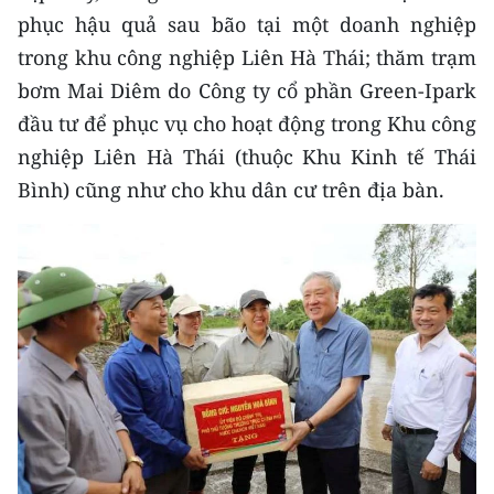
phục hậu quả sau bão tại một doanh nghiệp
CHUYÊN ĐỀ
trong khu công nghiệp Liên Hà Thái; thăm trạm
bơm Mai Diêm do Công ty cổ phần Green-Ipark
CÁC CHUYÊN TRANG
đầu tư để phục vụ cho hoạt động trong Khu công
nghiệp Liên Hà Thái (thuộc Khu Kinh tế Thái
VỀ BÁO NHÂN DÂN
Bình) cũng như cho khu dân cư trên địa bàn.
THỜI NAY
NHÂN DÂN CUỐI TUẦN
NHÂN DÂN HẰNG THÁNG
MUA BÁO
ĐỌC BÁO IN