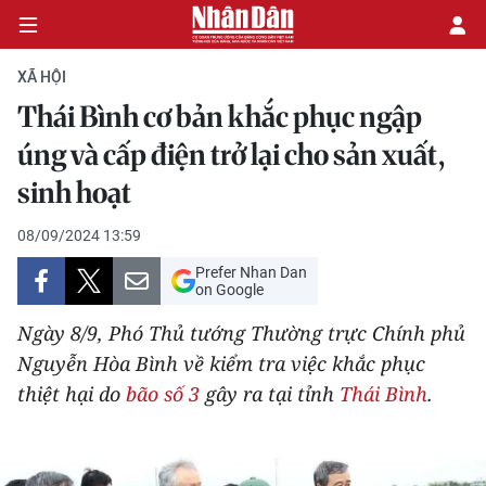
XÃ HỘI
Thái Bình cơ bản khắc phục ngập
CHÍNH TRỊ
úng và cấp điện trở lại cho sản xuất,
sinh hoạt
KINH TẾ
08/09/2024 13:59
VĂN HÓA
Prefer Nhan Dan
on Google
XÃ HỘI
Ngày 8/9, Phó Thủ tướng Thường trực Chính phủ
PHÁP LUẬT
Nguyễn Hòa Bình về kiểm tra việc khắc phục
thiệt hại do
bão số 3
gây ra tại tỉnh
Thái Bình
.
DU LỊCH
THẾ GIỚI