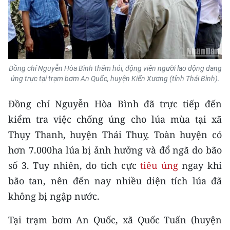
Media Pháp luật
Media Du lịch
Media Thế giới
Đồng chí Nguyễn Hòa Bình thăm hỏi, động viên người lao động đang
Media Thể thao
ứng trực tại trạm bơm An Quốc, huyện Kiến Xương (tỉnh Thái Bình).
Media Giáo dục
Đồng chí Nguyễn Hòa Bình đã trực tiếp đến
Media Y tế
kiểm tra việc chống úng cho lúa mùa tại xã
Thụy Thanh, huyện Thái Thuỵ. Toàn huyện có
Media Khoa học - Công nghệ
hơn 7.000ha lúa bị ảnh hưởng và đổ ngã do bão
Media Môi trường
số 3. Tuy nhiên, do tích cực
tiêu úng
ngay khi
bão tan, nên đến nay nhiều diện tích lúa đã
Ảnh
không bị ngập nước.
Infographic
Tại trạm bơm An Quốc, xã Quốc Tuấn (huyện