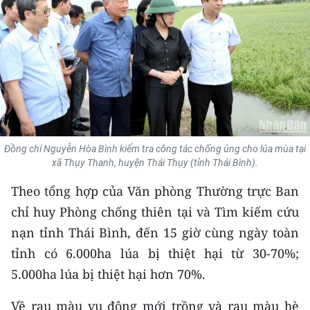
THỂ THAO
GIÁO DỤC
Y TẾ
KHOA HỌC - CÔNG NGHỆ
MÔI TRƯỜNG
Đồng chí Nguyễn Hòa Bình kiểm tra công tác chống úng cho lúa mùa tại
xã Thụy Thanh, huyện Thái Thụy (tỉnh Thái Bình).
BẠN ĐỌC
Theo tổng hợp của Văn phòng Thường trực Ban
chỉ huy Phòng chống thiên tại và Tìm kiếm cứu
KIỂM CHỨNG THÔNG TIN
nạn tỉnh Thái Bình, đến 15 giờ cùng ngày toàn
TRI THỨC CHUYÊN SÂU
tỉnh có 6.000ha lúa bị thiệt hại từ 30-70%;
5.000ha lúa bị thiệt hại hơn 70%.
54 DÂN TỘC VIỆT NAM
Về rau màu vụ đông mới trồng và rau màu hè