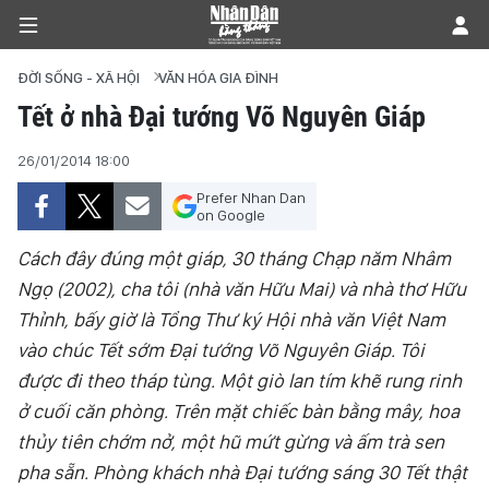
ĐỜI SỐNG - XÃ HỘI
VĂN HÓA GIA ĐÌNH
Tết ở nhà Đại tướng Võ Nguyên Giáp
TRANG CHỦ
26/01/2014 18:00
Prefer Nhan Dan
CHÍNH TRỊ
on Google
TIÊU ĐIỂM
Cách đây đúng một giáp, 30 tháng Chạp năm Nhâm
Ngọ (2002), cha tôi (nhà văn Hữu Mai) và nhà thơ Hữu
ĐỜI SỐNG - XÃ HỘI
Thỉnh, bấy giờ là Tổng Thư ký Hội nhà văn Việt Nam
vào chúc Tết sớm Ðại tướng Võ Nguyên Giáp. Tôi
KHOA HỌC - GIÁO DỤC
được đi theo tháp tùng. Một giò lan tím khẽ rung rinh
ở cuối căn phòng. Trên mặt chiếc bàn bằng mây, hoa
AN NINH - XÃ HỘI
thủy tiên chớm nở, một hũ mứt gừng và ấm trà sen
KINH TẾ
pha sẵn. Phòng khách nhà Ðại tướng sáng 30 Tết thật