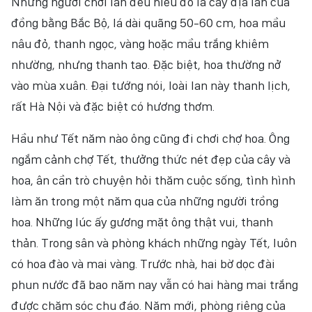
Những người chơi lan đều hiểu đó là cây địa lan của
đồng bằng Bắc Bộ, lá dài quãng 50-60 cm, hoa mầu
nâu đỏ, thanh ngọc, vàng hoặc mầu trắng khiêm
nhường, nhưng thanh tao. Đặc biệt, hoa thường nở
vào mùa xuân. Đại tướng nói, loài lan này thanh lịch,
rất Hà Nội và đặc biệt có hương thơm.
Hầu như Tết năm nào ông cũng đi chơi chợ hoa. Ông
ngắm cảnh chợ Tết, thưởng thức nét đẹp của cây và
hoa, ân cần trò chuyện hỏi thăm cuộc sống, tình hình
làm ăn trong một năm qua của những người trồng
hoa. Những lúc ấy gương mặt ông thật vui, thanh
thản. Trong sân và phòng khách những ngày Tết, luôn
có hoa đào và mai vàng. Trước nhà, hai bờ dọc đài
phun nước đã bao năm nay vẫn có hai hàng mai trắng
được chăm sóc chu đáo. Năm mới, phòng riêng của