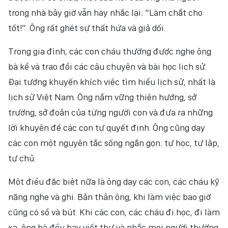
trong nhà bây giờ vẫn hay nhắc lại: “Làm chắt cho
tốt!”. Ông rất ghét sự thất hứa và giả dối.
Trong gia đình, các con cháu thường được nghe ông
bà kể và trao đổi các câu chuyện và bài học lịch sử.
Đại tướng khuyến khích việc tìm hiểu lịch sử, nhất là
lịch sử Việt Nam. Ông nắm vững thiên hướng, sở
trường, sở đoản của từng người con và đưa ra những
lời khuyên để các con tự quyết định. Ông cũng dạy
các con một nguyên tắc sống ngắn gọn: tự học, tự lập,
tự chủ.
Một điều đặc biệt nữa là ông dạy các con, các cháu kỹ
năng nghe và ghi. Bản thân ông, khi làm việc bao giờ
cũng có sổ và bút. Khi các con, các cháu đi học, đi làm
xa, ông bà đều hay viết thư và nhắc mọi người thường