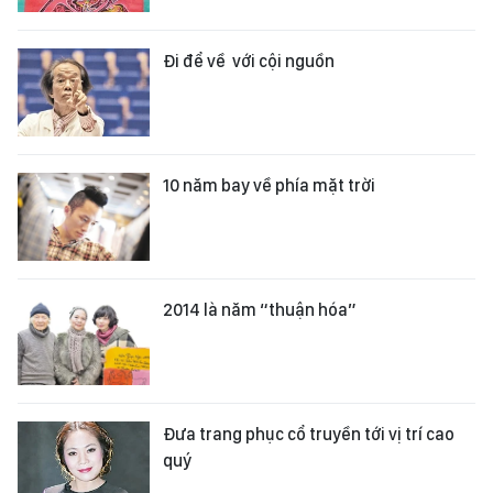
Ði để về với cội nguồn
10 năm bay về phía mặt trời
2014 là năm “thuận hóa”
Đưa trang phục cổ truyền tới vị trí cao
quý