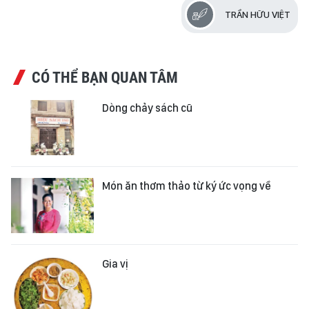
TRẦN HỮU VIỆT
CÓ THỂ BẠN QUAN TÂM
Dòng chảy sách cũ
Món ăn thơm thảo từ ký ức vọng về
Gia vị