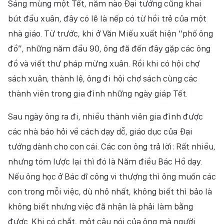
Sáng mùng một Tết, năm nào Đại tướng cũng khai
bút đầu xuân, đây có lẽ là nếp có từ hồi trẻ của một
nhà giáo. Từ trước, khi ở Văn Miếu xuất hiện “phố ông
đồ”, những năm đầu 90, ông đã đến đây gặp các ông
đồ và viết thư pháp mừng xuân. Rồi khi có hội chợ
sách xuân, thành lệ, ông đi hội chợ sách cùng các
thành viên trong gia đình những ngày giáp Tết.
Sau ngày ông ra đi, nhiều thành viên gia đình được
các nhà báo hỏi về cách dạy dỗ, giáo dục của Đại
tướng dành cho con cái. Các con ông trả lời: Rất nhiều,
nhưng tóm lược lại thì đó là Năm điều Bác Hồ dạy.
Nếu ông học ở Bác dĩ công vi thượng thì ông muốn các
con trong mỗi việc, dù nhỏ nhất, không biết thì bảo là
không biết nhưng việc đã nhận là phải làm bằng
được. Khi có chắt, một câu nói của ông mà người