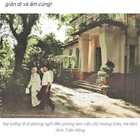
giản dị và ấm cúng!
VĂN HÓA
THỂ THAO
QUỐC TẾ
NHÂN DÂN ĐIỆN TỬ
BÁO THỜI NAY
NHÂN DÂN CUỐI TUẦN
Đại tướng đi từ phòng nghỉ đến phòng làm việc (30 Hoàng Diệu, Hà Nội).
Ảnh: Trần Hồng