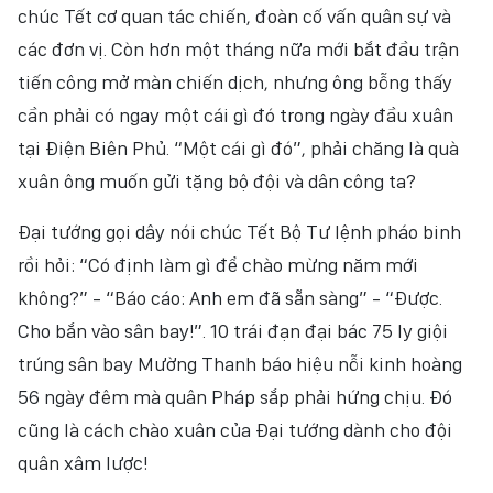
chúc Tết cơ quan tác chiến, đoàn cố vấn quân sự và
các đơn vị. Còn hơn một tháng nữa mới bắt đầu trận
tiến công mở màn chiến dịch, nhưng ông bỗng thấy
cần phải có ngay một cái gì đó trong ngày đầu xuân
tại Điện Biên Phủ. “Một cái gì đó”, phải chăng là quà
xuân ông muốn gửi tặng bộ đội và dân công ta?
Đại tướng gọi dây nói chúc Tết Bộ Tư lệnh pháo binh
rồi hỏi: “Có định làm gì để chào mừng năm mới
không?” - “Báo cáo: Anh em đã sẵn sàng” - “Được.
Cho bắn vào sân bay!”. 10 trái đạn đại bác 75 ly giội
trúng sân bay Mường Thanh báo hiệu nỗi kinh hoàng
56 ngày đêm mà quân Pháp sắp phải hứng chịu. Đó
cũng là cách chào xuân của Đại tướng dành cho đội
quân xâm lược!