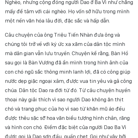
Nghèo, nhưng cộng đồng người Dao ở Ba Vì như chẳng
mấy để tâm với cái nghèo. Họ vốn sở hữu trong mình
một nền văn hóa lâu đời, đặc sắc và hấp dẫn.
Câu chuyện của ông Triệu Tiến Nhàn đưa ông và
chúng tôi trở về với ký ức xa xăm của dân tộc mình
mà dân gian vẫn lưu truyền. Chuyện kể rằng, Bàn Hồ
sau gọi là Bàn Vương đã ẩn mình trong hình ảnh của
con chó ngũ sắc thông minh lanh lợi, đã có công giúp
nước dẹp giặc ngoại xâm, được vua tin yêu và gả công
chúa. Dân tộc Dao ra đời từ đó. Từ câu chuyện huyền
thoại này giải thích vì sao người Dao không ăn thịt
chó và trang phục của họ vì sao từ khăn mũ áo đều
được thêu sặc sỡ hoa văn biểu tượng hình chân, răng
và hình con chó. Điểm đặc biệt của người Dao Ba Vì
được gọi là Dao sơn đầu, quần chẹt. Gọi như vậy bởi