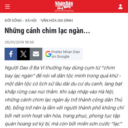
ĐỜI SỐNG - XÃ HỘI
VĂN HÓA GIA ĐÌNH
Những cánh chim lạc ngàn...
TRANG CHỦ
26/01/2014 18:00
Prefer Nhan Dan
CHÍNH TRỊ
on Google
TIÊU ĐIỂM
Người Dao ở Ba Vì thường hay dùng cụm từ “chim
bay lạc ngàn” để nói về dân tộc mình trong quá khứ -
ĐỜI SỐNG - XÃ HỘI
một dân tộc có lịch sử lâu dài du cư du canh, lang bạt
khắp rừng cao núi thẳm. Khi sáp nhập vào Hà Nội,
KHOA HỌC - GIÁO DỤC
những cánh chim lạc ngàn ấy trở thành công dân Thủ
đô, bỗng trở nên lạ lẫm với người thành phố không chỉ
AN NINH - XÃ HỘI
bởi nét sinh hoạt văn hóa, trang phục, phong tục tập
KINH TẾ
quán hoang sơ kỳ bí, mà còn bởi miền sơn cước “lạc”