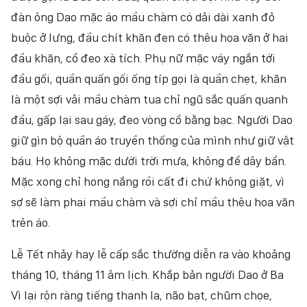
đàn ông Dao mặc áo mầu chàm có dải dài xanh đỏ
buộc ở lưng, đầu chít khăn đen có thêu hoa văn ở hai
đầu khăn, cổ đeo xà tích. Phụ nữ mặc váy ngắn tới
đầu gối, quần quấn gối ống típ gọi là quần chẹt, khăn
là một sợi vải mầu chàm tua chỉ ngũ sắc quấn quanh
đầu, gấp lại sau gáy, đeo vòng cổ bằng bạc. Người Dao
giữ gìn bộ quần áo truyền thống của mình như giữ vật
báu. Họ không mặc dưới trời mưa, không để dây bẩn.
Mặc xong chỉ hong nắng rồi cất đi chứ không giặt, vì
sợ sẽ làm phai mầu chàm và sợi chỉ mầu thêu hoa văn
trên áo.
Lễ Tết nhảy hay lễ cấp sắc thường diễn ra vào khoảng
tháng 10, tháng 11 âm lịch. Khắp bản người Dao ở Ba
Vì lại rộn ràng tiếng thanh la, não bạt, chũm chọe,