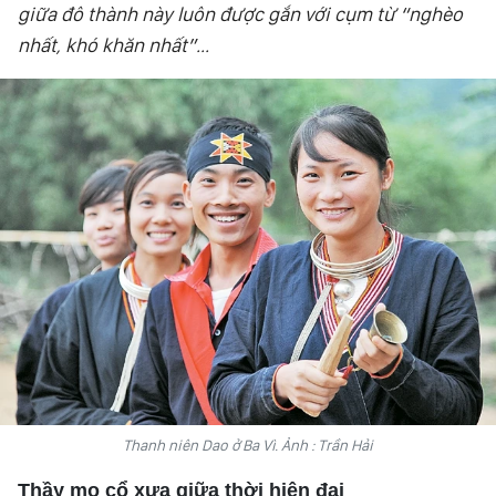
giữa đô thành này luôn được gắn với cụm từ “nghèo
VĂN HÓA
nhất, khó khăn nhất”...
THỂ THAO
QUỐC TẾ
NHÂN DÂN ĐIỆN TỬ
BÁO THỜI NAY
NHÂN DÂN CUỐI TUẦN
Thanh niên Dao ở Ba Vì. Ảnh : Trần Hải
Thầy mo cổ xưa giữa thời hiện đại