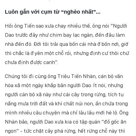
Luôn gắn với cụm từ “nghèo nhất”...
Hỏi ông Tiến sao xưa chạy nhiều thế, ông nói “Người
Dao trước đây như chim bay lạc ngàn, đến đâu làm
nhà đến đó. Đời tôi trải qua bốn cái nhà ở bốn nơi, giờ
thì chắc là ở yên một chỗ rồi, nhưng định cư thôi chứ
chưa định được canh”.
Chúng tôi đi cùng ông Triệu Tiến Nhàn, cán bộ văn
hóa xã một ngày khắp bản người Dao. Ít nói, nhưng
người cán bộ xã này như cái cây trong rừng, tích tụ
nắng mưa trời đất và khí chất núi non, ẩn chứa trong
mình nhiều câu chuyện mà chỉ lâu lâu mới hé lộ. Ông
Nhàn bảo, người Dao xưa kia có tập quán “đổ gốc ăn
ngọn” - tức chặt cây phá rừng, hết rừng chỗ này thì