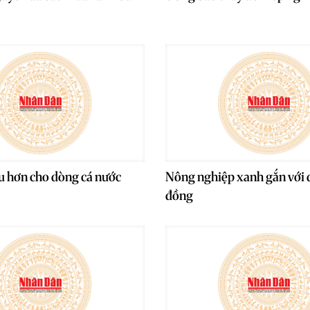
u hơn cho dòng cá nước
Nông nghiệp xanh gắn với d
đồng