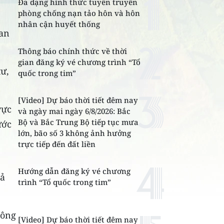
Đa dạng hình thức tuyên truyền
phòng chống nạn tảo hôn và hôn
nhân cận huyết thống
uan
Thông báo chính thức về thời
gian đăng ký vé chương trình “Tổ
tư,
quốc trong tim”
[Video] Dự báo thời tiết đêm nay
vực
và ngày mai ngày 6/8/2026: Bắc
Bộ và Bắc Trung Bộ tiếp tục mưa
ước
lớn, bão số 3 không ảnh hưởng
trực tiếp đến đất liền
Hướng dẫn đăng ký vé chương
cả
trình “Tổ quốc trong tim”
hông
[Video] Dự báo thời tiết đêm nay