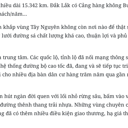
 chiều dài 15.342 km. Đắk Lắk có Cảng hàng không B
 khách/năm…
rên khắp vùng Tây Nguyên không còn nơi nào để thật 
 lưới đường sá chất lượng khá cao, thuận lợi và phủ
 trung tâm. Các quốc lộ, tỉnh lộ đã nối mạng thông s
 hệ thống đường bộ cao tốc đã, đang và sẽ tiếp tục tr
i cho nhiều địa bàn dân cư hàng trăm năm qua gần
 hút ngàn đời quen với lối nhỏ rừng sâu, bấm vào 
o đường thênh thang trải nhựa. Những vùng chuyên 
ếng đã có thêm nhiều điều kiện giao thương, hạ giá t