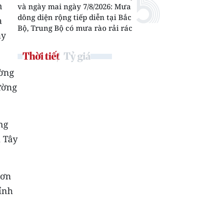
n
và ngày mai ngày 7/8/2026: Mưa
dông diện rộng tiếp diễn tại Bắc
à
Bộ, Trung Bộ có mưa rào rải rác
ay
Thời tiết
Tỷ giá
ường
ường
ng
i Tây
Sơn
tỉnh