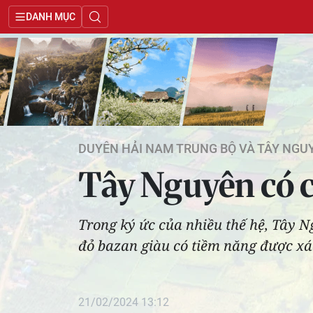
DANH MỤC
DUYÊN HẢI NAM TRUNG BỘ VÀ TÂY NGU
Tây Nguyên có c
Trong ký ức của nhiều thế hệ, Tây Ng
đỏ bazan giàu có tiềm năng được xác
21/02/2024 13:12