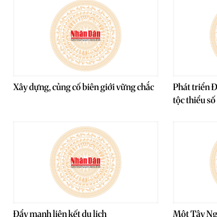
Xây dựng, củng cố biên giới vững chắc
Phát triển 
tộc thiểu số
Đẩy mạnh liên kết du lịch
Một Tây Ng