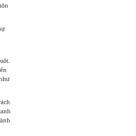
uôn
sự
uốt.
iển
 như
vách
canh
hành