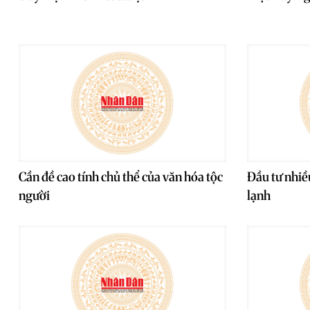
Cần đề cao tính chủ thể của văn hóa tộc
Đầu tư nhiề
người
lạnh