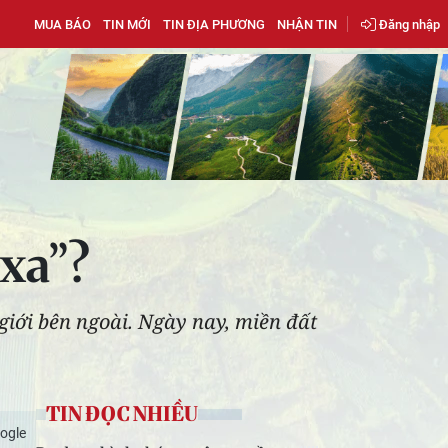
MUA BÁO
TIN MỚI
TIN ĐỊA PHƯƠNG
NHẬN TIN
Đăng nhập
 xa”?
giới bên ngoài. Ngày nay, miền đất
TIN ĐỌC NHIỀU
ogle