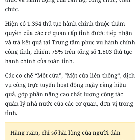
CHƯƠNG TRÌNH OCOP - MỖI XÃ
chức.
MỘT SẢN PHẨM
Hiện có 1.354 thủ tục hành chính thuộc thẩm
RADIO
quyền của các cơ quan cấp tỉnh được tiếp nhận
và trả kết quả tại Trung tâm phục vụ hành chính
MEDIA CENTER
công tỉnh, chiếm 75% trên tổng số 1.803 thủ tục
E-Magazine
hành chính của toàn tỉnh.
Video
Các cơ chế “Một cửa”, “Một cửa liên thông”, dịch
vụ công trực tuyến hoạt động ngày càng hiệu
Media Chính trị
quả, góp phần nâng cao chất lượng công tác
Media Kinh tế
quản lý nhà nước của các cơ quan, đơn vị trong
tỉnh.
Media Văn hóa
Media Xã hội
Hằng năm, chỉ số hài lòng của người dân