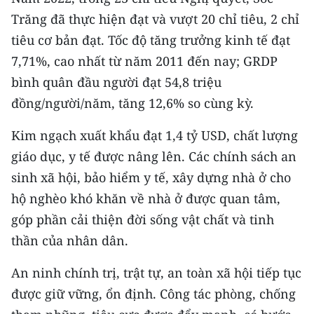
Trăng đã thực hiện đạt và vượt 20 chỉ tiêu, 2 chỉ
CHUYÊN ĐỀ
tiêu cơ bản đạt. Tốc độ tăng trưởng kinh tế đạt
7,71%, cao nhất từ năm 2011 đến nay; GRDP
CÁC CHUYÊN TRANG
bình quân đầu người đạt 54,8 triệu
đồng/người/năm, tăng 12,6% so cùng kỳ.
VỀ BÁO NHÂN DÂN
Kim ngạch xuất khẩu đạt 1,4 tỷ USD, chất lượng
THỜI NAY
giáo dục, y tế được nâng lên. Các chính sách an
NHÂN DÂN CUỐI TUẦN
sinh xã hội, bảo hiểm y tế, xây dựng nhà ở cho
hộ nghèo khó khăn về nhà ở được quan tâm,
NHÂN DÂN HẰNG THÁNG
góp phần cải thiện đời sống vật chất và tinh
thần của nhân dân.
MUA BÁO
An ninh chính trị, trật tự, an toàn xã hội tiếp tục
ĐỌC BÁO IN
được giữ vững, ổn định. Công tác phòng, chống