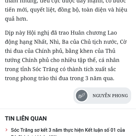
tham nhũng, tiêu cực được đẩy mạnh, có bước
ENGLISH
tiến mới, quyết liệt, đồng bộ, toàn diện và hiệu
quả hơn.
中文
Dịp này Hội nghị đã trao Huân chương Lao
FRANÇAIS
động hạng Nhất, Nhì, Ba của Chủ tịch nước, Cờ
РУССКИЙ
thi đua của Chính phủ, bằng khen của Thủ
tướng Chính phủ cho nhiều tập thể, cá nhân
ESPAÑOL
trong tỉnh Sóc Trăng có thành tích xuất sắc
한국어
trong phong trào thi đua trong 3 năm qua.
NGUYỄN PHONG
TIN LIÊN QUAN
Sóc Trăng sơ kết 3 năm thực hiện Kết luận số 01 của