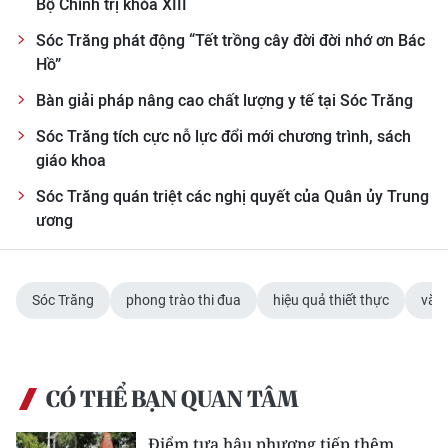
Bộ Chính trị khóa XIII
Sóc Trăng phát động “Tết trồng cây đời đời nhớ ơn Bác
Hồ”
Bàn giải pháp nâng cao chất lượng y tế tại Sóc Trăng
Sóc Trăng tích cực nỗ lực đổi mới chương trình, sách
giáo khoa
Sóc Trăng quán triệt các nghị quyết của Quân ủy Trung
ương
Sóc Trăng
phong trào thi đua
hiệu quả thiết thực
văn
CÓ THỂ BẠN QUAN TÂM
Điểm tựa hậu phương tiếp thêm