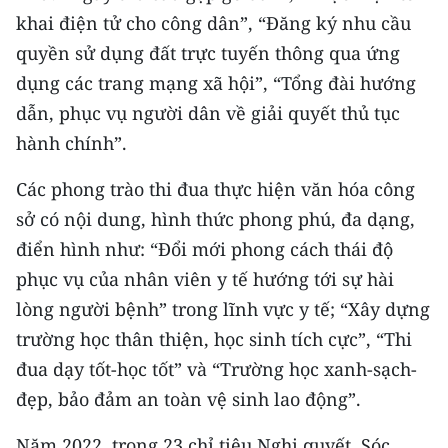
TIN MỚI
khai điện tử cho công dân”, “Đăng ký nhu cầu
quyền sử dụng đất trực tuyến thông qua ứng
TIN ĐỊA PHƯƠNG
dụng các trang mạng xã hội”, “Tổng đài hướng
dẫn, phục vụ người dân về giải quyết thủ tục
Trung du và miền núi phía Bắc
hành chính”.
Đồng bằng sông Hồng
Các phong trào thi đua thực hiện văn hóa công
Bắc Trung Bộ
sở có nội dung, hình thức phong phú, đa dạng,
Duyên hải Nam Trung Bộ và Tây
điển hình như: “Đổi mới phong cách thái độ
Nguyên
phục vụ của nhân viên y tế hướng tới sự hài
lòng người bệnh” trong lĩnh vực y tế; “Xây dựng
Đông Nam Bộ
trường học thân thiện, học sinh tích cực”, “Thi
Đồng bằng sông Cửu Long
đua dạy tốt-học tốt” và “Trường học xanh-sạch-
đẹp, bảo đảm an toàn vệ sinh lao động”.
Chuyên trang Hà Nội
Năm 2022, trong 23 chỉ tiêu Nghị quyết, Sóc
Chuyên trang TP. Hồ Chí Minh