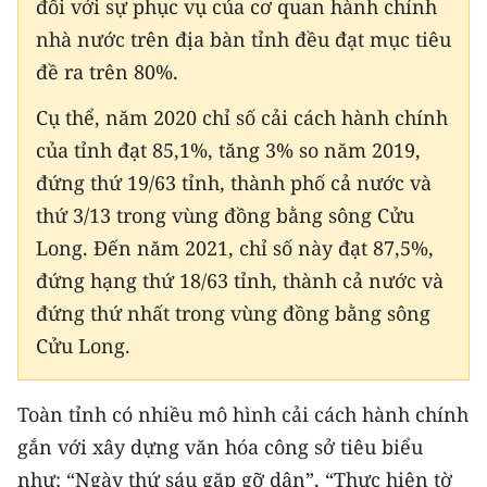
đối với sự phục vụ của cơ quan hành chính
Media Pháp luật
nhà nước trên địa bàn tỉnh đều đạt mục tiêu
Media Du lịch
đề ra trên 80%.
Media Thế giới
Cụ thể, năm 2020 chỉ số cải cách hành chính
của tỉnh đạt 85,1%, tăng 3% so năm 2019,
Media Thể thao
đứng thứ 19/63 tỉnh, thành phố cả nước và
Media Giáo dục
thứ 3/13 trong vùng đồng bằng sông Cửu
Long. Đến năm 2021, chỉ số này đạt 87,5%,
Media Y tế
đứng hạng thứ 18/63 tỉnh, thành cả nước và
Media Khoa học - Công nghệ
đứng thứ nhất trong vùng đồng bằng sông
Media Môi trường
Cửu Long.
Ảnh
Toàn tỉnh có nhiều mô hình cải cách hành chính
Infographic
gắn với xây dựng văn hóa công sở tiêu biểu
như: “Ngày thứ sáu gặp gỡ dân”, “Thực hiện tờ