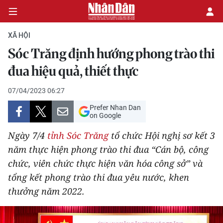
XÃ HỘI
Sóc Trăng định hướng phong trào thi
CHÍNH TRỊ
đua hiệu quả, thiết thực
KINH TẾ
07/04/2023 06:27
Prefer Nhan Dan
VĂN HÓA
on Google
Ngày 7/4
tỉnh Sóc Trăng
tổ chức Hội nghị sơ kết 3
XÃ HỘI
năm thực hiện phong trào thi đua “Cán bộ, công
chức, viên chức thực hiện văn hóa công sở” và
PHÁP LUẬT
tổng kết phong trào thi đua yêu nước, khen
DU LỊCH
thưởng năm 2022.
THẾ GIỚI