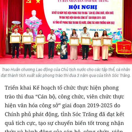
THỂ THAO
GIÁO DỤC
Y TẾ
KHOA HỌC - CÔNG NGHỆ
MÔI TRƯỜNG
Trao Huân chương Lao động của Chủ tịch nước cho các tập thể, cá nhân
đạt thành tích xuất sắc phong trào thi đua 3 năm qua của tỉnh Sóc Trăng.
BẠN ĐỌC
Triển khai Kế hoạch tổ chức thực hiện phong
KIỂM CHỨNG THÔNG TIN
trào thi đua “Cán bộ, công chức, viên chức thực
hiện văn hóa công sở” giai đoạn 2019-2025 do
TRI THỨC CHUYÊN SÂU
Chính phủ phát động, tỉnh Sóc Trăng đã đạt kết
54 DÂN TỘC VIỆT NAM
quả tích cực, tạo sự chuyển biến tốt trong nhận
thức và hành động của cán bộ, công chức, viên