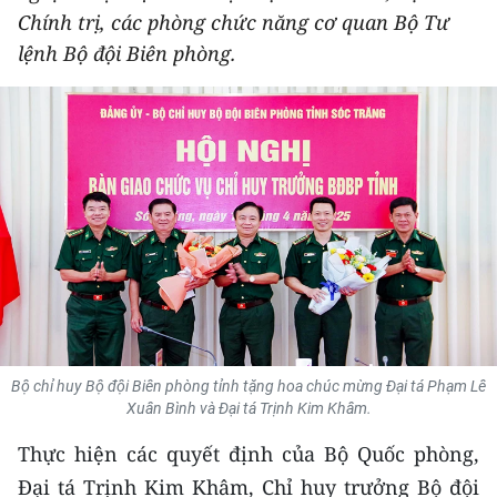
Chính trị, các phòng chức năng cơ quan Bộ Tư
THỂ THAO
lệnh Bộ đội Biên phòng.
GIÁO DỤC
Y TẾ
KHOA HỌC - CÔNG NGHỆ
MÔI TRƯỜNG
BẠN ĐỌC
KIỂM CHỨNG THÔNG TIN
Bộ chỉ huy Bộ đội Biên phòng tỉnh tặng hoa chúc mừng Đại tá Phạm Lê
TRI THỨC CHUYÊN SÂU
Xuân Bình và Đại tá Trịnh Kim Khâm.
Thực hiện các quyết định của Bộ Quốc phòng,
54 DÂN TỘC VIỆT NAM
Đại tá Trịnh Kim Khâm, Chỉ huy trưởng Bộ đội