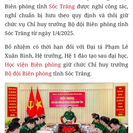
CHƯƠNG TRÌNH OCOP - MỖI XÃ
Biên phòng tỉnh
Sóc Trăng
được nghỉ công tác,
MỘT SẢN PHẨM
nghỉ chuẩn bị hưu theo quy định và thôi giữ
chức vụ Chỉ huy trưởng Bộ đội Biên phòng tỉnh
RADIO
Sóc Trăng từ ngày 1/4/2025.
MEDIA CENTER
Bổ nhiệm có thời hạn đối với Đại tá Phạm Lê
Xuân Bình, Hệ trưởng, Hệ 1 đào tạo sau đại học,
E-Magazine
Học viện Biên phòng
giữ chức Chỉ huy trưởng
Video
Bộ đội Biên phòng
tỉnh Sóc Trăng.
Media Chính trị
Media Kinh tế
Media Văn hóa
Media Xã hội