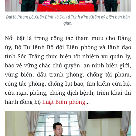
TIN MỚI
Đại tá Phạm Lê Xuân Bình và Đại tá Trịnh Kim Khâm ký biên bản bàn
TIN ĐỊA PHƯƠNG
giao.
Trung du và miền núi phía Bắc
Nổi bật là trong công tác tham mưu cho Đảng
ủy, Bộ Tư lệnh Bộ đội Biên phòng và lãnh đạo
Đồng bằng sông Hồng
tỉnh Sóc Trăng thực hiện tốt nhiệm vụ quản lý,
Bắc Trung Bộ
bảo vệ vững chắc chủ quyền, an ninh biên giới,
vùng biển, đấu tranh phòng, chống tội phạm,
Duyên hải Nam Trung Bộ và Tây
Nguyên
công tác phòng, chống lụt bão, tìm kiếm cứu hộ,
cứu nạn, phòng, chống dịch bệnh; triển khai thi
Đông Nam Bộ
hành đồng bộ
Luật Biên phòng
...
Đồng bằng sông Cửu Long
Chuyên trang Hà Nội
Chuyên trang TP. Hồ Chí Minh