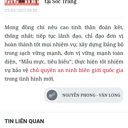
tại Sóc Trăng
ENGLISH
25/03/2025 09:50
中文
Mong đồng chí nêu cao tinh thần đoàn kết,
FRANÇAIS
thống nhất; tiếp tục lãnh đạo, chỉ đạo đơn vị
hoàn thành tốt mọi nhiệm vụ; xây dựng Đảng bộ
РУССКИЙ
trong sạch vững mạnh, đơn vị vững mạnh toàn
ESPAÑOL
diện, “Mẫu mực, tiêu biểu”; thực hiện tốt nhiệm
vụ bảo vệ
chủ quyền an ninh biên giới quốc gia
한국어
trong tình hình mới.
NGUYỄN PHONG - VĂN LONG
TIN LIÊN QUAN