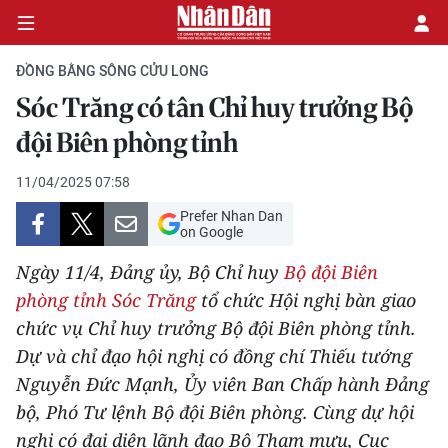
ĐỒNG BẰNG SÔNG CỬU LONG
Sóc Trăng có tân Chỉ huy trưởng Bộ
CHÍNH TRỊ
đội Biên phòng tỉnh
KINH TẾ
11/04/2025 07:58
Prefer Nhan Dan
VĂN HÓA
on Google
Ngày 11/4, Đảng ủy, Bộ Chỉ huy
Bộ đội Biên
XÃ HỘI
phòng tỉnh Sóc Trăng
tổ chức Hội nghị bàn giao
chức vụ Chỉ huy trưởng Bộ đội Biên phòng tỉnh.
PHÁP LUẬT
Dự và chỉ đạo hội nghị có đồng chí Thiếu tướng
DU LỊCH
Nguyễn Đức Mạnh, Ủy viên Ban Chấp hành Đảng
bộ, Phó Tư lệnh Bộ đội Biên phòng. Cùng dự hội
THẾ GIỚI
nghị có đại diện lãnh đạo Bộ Tham mưu, Cục