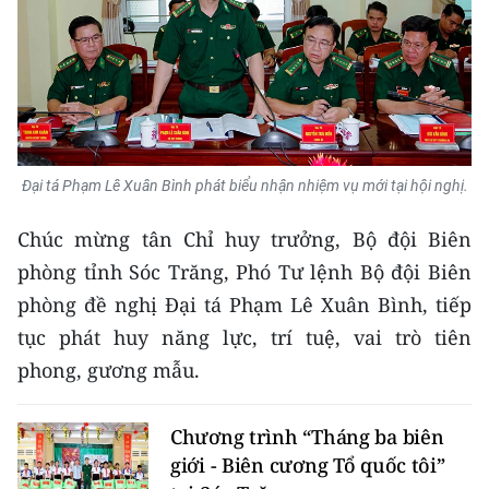
CHUYÊN ĐỀ
CÁC CHUYÊN TRANG
VỀ BÁO NHÂN DÂN
Đại tá Phạm Lê Xuân Bình phát biểu nhận nhiệm vụ mới tại hội nghị.
THỜI NAY
Chúc mừng tân Chỉ huy trưởng, Bộ đội Biên
phòng tỉnh Sóc Trăng, Phó Tư lệnh Bộ đội Biên
NHÂN DÂN CUỐI TUẦN
phòng đề nghị Đại tá Phạm Lê Xuân Bình, tiếp
NHÂN DÂN HẰNG THÁNG
tục phát huy năng lực, trí tuệ, vai trò tiên
phong, gương mẫu.
MUA BÁO
ĐỌC BÁO IN
Chương trình “Tháng ba biên
giới - Biên cương Tổ quốc tôi”