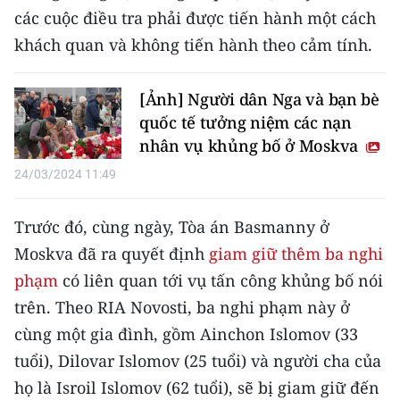
các cuộc điều tra phải được tiến hành một cách
CHUYÊN ĐỀ
khách quan và không tiến hành theo cảm tính.
CÁC CHUYÊN TRANG
[Ảnh] Người dân Nga và bạn bè
quốc tế tưởng niệm các nạn
VỀ BÁO NHÂN DÂN
nhân vụ khủng bố ở Moskva
24/03/2024 11:49
THỜI NAY
NHÂN DÂN CUỐI TUẦN
Trước đó, cùng ngày, Tòa án Basmanny ở
Moskva đã ra quyết định
giam giữ thêm ba nghi
NHÂN DÂN HẰNG THÁNG
phạm
có liên quan tới vụ tấn công khủng bố nói
trên. Theo RIA Novosti, ba nghi phạm này ở
MUA BÁO
cùng một gia đình, gồm Ainchon Islomov (33
ĐỌC BÁO IN
tuổi), Dilovar Islomov (25 tuổi) và người cha của
họ là Isroil Islomov (62 tuổi), sẽ bị giam giữ đến