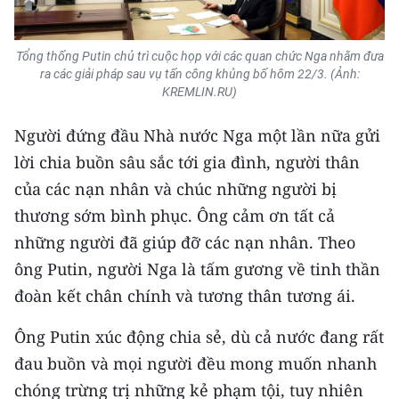
TIN MỚI
Tổng thống Putin chủ trì cuộc họp với các quan chức Nga nhằm đưa
TIN ĐỊA PHƯƠNG
ra các giải pháp sau vụ tấn công khủng bố hôm 22/3. (Ảnh:
KREMLIN.RU)
Trung du và miền núi phía Bắc
Người đứng đầu Nhà nước Nga một lần nữa gửi
Đồng bằng sông Hồng
lời chia buồn sâu sắc tới gia đình, người thân
Bắc Trung Bộ
của các nạn nhân và chúc những người bị
thương sớm bình phục. Ông cảm ơn tất cả
Duyên hải Nam Trung Bộ và Tây
Nguyên
những người đã giúp đỡ các nạn nhân. Theo
ông Putin, người Nga là tấm gương về tinh thần
Đông Nam Bộ
đoàn kết chân chính và tương thân tương ái.
Đồng bằng sông Cửu Long
Ông Putin xúc động chia sẻ, dù cả nước đang rất
Chuyên trang Hà Nội
đau buồn và mọi người đều mong muốn nhanh
chóng trừng trị những kẻ phạm tội, tuy nhiên
Chuyên trang TP. Hồ Chí Minh