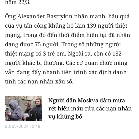
hôm 22/3.
CHƯƠNG TRÌNH OCOP - MỖI XÃ
MỘT SẢN PHẨM
Ông Alexander Bastrykin nhấn mạnh, hậu quả
của vụ tấn công khủng bố làm 139 người thiệt
RADIO
mạng, trong đó đến thời điểm hiện tại đã nhận
dạng được 75 người. Trong số những người
MEDIA CENTER
thiệt mạng có 3 trẻ em. Ngoài ra, còn có 182
E-Magazine
người khác bị thương. Các cơ quan chức năng
vẫn đang đẩy nhanh tiến trình xác định danh
Video
tính các nạn nhân xấu số.
Media Chính trị
Người dân Moskva dầm mưa
Media Kinh tế
rét hiến máu cứu các nạn nhân
Media Văn hóa
vụ khủng bố
23/03/2024 13:48
Media Xã hội