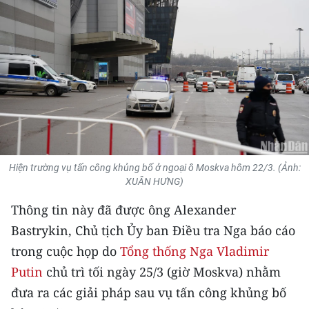
THỂ THAO
GIÁO DỤC
Y TẾ
KHOA HỌC - CÔNG NGHỆ
MÔI TRƯỜNG
Hiện trường vụ tấn công khủng bố ở ngoại ô Moskva hôm 22/3. (Ảnh:
BẠN ĐỌC
XUÂN HƯNG)
Thông tin này đã được ông Alexander
KIỂM CHỨNG THÔNG TIN
Bastrykin, Chủ tịch Ủy ban Điều tra Nga báo cáo
TRI THỨC CHUYÊN SÂU
trong cuộc họp do
Tổng thống Nga Vladimir
Putin
chủ trì tối ngày 25/3 (giờ Moskva) nhằm
54 DÂN TỘC VIỆT NAM
đưa ra các giải pháp sau vụ tấn công khủng bố