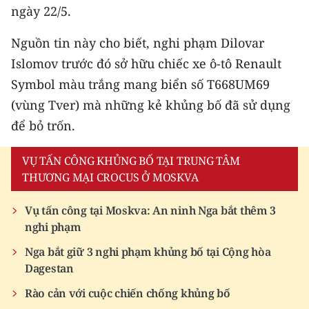
ENGLISH
ngày 22/5.
中文
Nguồn tin này cho biết, nghi phạm Dilovar
Islomov trước đó sở hữu chiếc xe ô-tô Renault
FRANÇAIS
Symbol màu trắng mang biển số T668UM69
(vùng Tver) mà những kẻ khủng bố đã sử dụng
РУССКИЙ
để bỏ trốn.
ESPAÑOL
VỤ TẤN CÔNG KHỦNG BỐ TẠI TRUNG TÂM
한국어
THƯƠNG MẠI CROCUS Ở MOSKVA
Vụ tấn công tại Moskva: An ninh Nga bắt thêm 3
nghi phạm
Nga bắt giữ 3 nghi phạm khủng bố tại Cộng hòa
Dagestan
Rào cản với cuộc chiến chống khủng bố