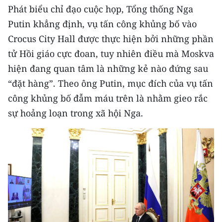
Media Pháp luật
Phát biểu chỉ đạo cuộc họp, Tổng thống Nga
Putin khẳng định, vụ tấn công khủng bố vào
Media Du lịch
Crocus City Hall được thực hiện bởi những phần
Media Thế giới
tử Hồi giáo cực đoan, tuy nhiên điều mà Moskva
hiện đang quan tâm là những kẻ nào đứng sau
Media Thể thao
“đặt hàng”. Theo ông Putin, mục đích của vụ tấn
Media Giáo dục
công khủng bố đẫm máu trên là nhằm gieo rắc
sự hoảng loạn trong xã hội Nga.
Media Y tế
Media Khoa học - Công nghệ
Media Môi trường
Ảnh
Infographic