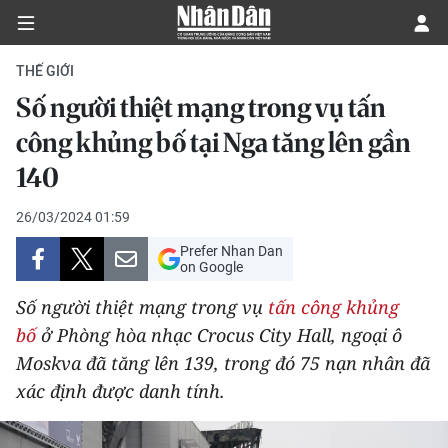
THẾ GIỚI
Số người thiệt mạng trong vụ tấn
CHÍNH TRỊ
công khủng bố tại Nga tăng lên gần
140
KINH TẾ
26/03/2024 01:59
VĂN HÓA
Prefer Nhan Dan
on Google
XÃ HỘI
Số người thiệt mạng trong vụ
tấn công khủng
PHÁP LUẬT
bố
ở Phòng hòa nhạc Crocus City Hall, ngoại ô
Moskva đã tăng lên 139, trong đó 75 nạn nhân đã
DU LỊCH
xác định được danh tính.
THẾ GIỚI