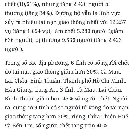
chết (10,61%), nhưng tăng 2.426 người bị
ENGLISH
thương (tăng 34%). Đường bộ vẫn là lĩnh vực
中文
xảy ra nhiều tai nạn giao thông nhất với 12.257
vụ (tăng 1.654 vụ), làm chết 5.280 người (giảm
FRANÇAIS
636 người), bị thương 9.536 người (tăng 2.423
РУССКИЙ
người).
ESPAÑOL
Trong số các địa phương, 6 tỉnh có số người chết
do tai nạn giao thông giảm hơn 30%: Cà Mau,
한국어
Lai Châu, Bình Thuận, Thành phố Hồ Chí Minh,
Hậu Giang, Long An; 3 tỉnh Cà Mau, Lai Châu,
Bình Thuận giảm hơn 45% số người chết. Ngoài
ra, cũng có 9 tỉnh có số người tử vong do tai nạn
giao thông tăng hơn 20%, riêng Thừa Thiên Huế
và Bến Tre, số người chết tăng trên 40%.