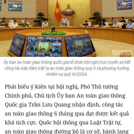
THỂ THAO
GIÁO DỤC
Y TẾ
KHOA HỌC - CÔNG NGHỆ
Ủy ban An toàn giao thông quốc gia tổ chức hội nghị trực tuyến sơ kết
MÔI TRƯỜNG
công tác bảo đảm trật tự an toàn giao thông quý II và phương hướng,
nhiệm vụ quý III/2024.
BẠN ĐỌC
Phát biểu ý kiến tại hội nghị, Phó Thủ tướng
KIỂM CHỨNG THÔNG TIN
Chính phủ, Chủ tịch Ủy ban An toàn giao thông
Quốc gia Trần Lưu Quang nhận định, công tác
TRI THỨC CHUYÊN SÂU
an toàn giao thông 6 tháng qua đạt được kết quả
khá tích cực. Quốc hội thông qua Luật Trật tự,
54 DÂN TỘC VIỆT NAM
an toàn giao thông đường bộ là cơ sở, hành lang