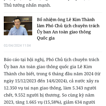
Thủ tướng nhấn mạnh.
CHUYÊN ĐỀ
Bổ nhiệm ông Lê Kim Thành
CÁC CHUYÊN TRANG
làm Phó Chủ tịch chuyên trách
Ủy ban An toàn giao thông
VỀ BÁO NHÂN DÂN
Quốc gia
02/04/2024 11:04
THỜI NAY
Báo cáo tại hội nghị, Phó Chủ tịch chuyên trách
NHÂN DÂN CUỐI TUẦN
Ủy ban An toàn giao thông quốc gia Lê Kim
NHÂN DÂN HẰNG THÁNG
Thành cho biết, trong 6 tháng đầu năm 2024 (từ
ngày 15/12/2023 đến 14/6/2024), cả nước xảy ra
MUA BÁO
12.350 vụ tai nạn giao thông, làm 5.343 người
ĐỌC BÁO IN
chết, 9.552 người bị thương. So cùng kỳ năm
2023, tăng 1.665 vụ (15,58%), giảm 634 người