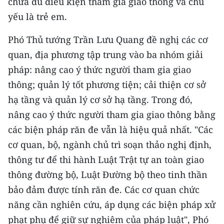
chưa đủ điều kiện tham gia giao thông và chủ
TIN MỚI
yếu là trẻ em.
TIN ĐỊA PHƯƠNG
Phó Thủ tướng Trần Lưu Quang đề nghị các cơ
quan, địa phương tập trung vào ba nhóm giải
Trung du và miền núi phía Bắc
pháp: nâng cao ý thức người tham gia giao
Đồng bằng sông Hồng
thông; quản lý tốt phương tiện; cải thiện cơ sở
hạ tầng và quản lý cơ sở hạ tầng. Trong đó,
Bắc Trung Bộ
nâng cao ý thức người tham gia giao thông bằng
Duyên hải Nam Trung Bộ và Tây
các biện pháp răn đe vẫn là hiệu quả nhất. "Các
Nguyên
cơ quan, bộ, ngành chủ trì soạn thảo nghị định,
Đông Nam Bộ
thông tư để thi hành Luật Trật tự an toàn giao
thông đường bộ, Luật Đường bộ theo tinh thần
Đồng bằng sông Cửu Long
bảo đảm được tính răn đe. Các cơ quan chức
Chuyên trang Hà Nội
năng cần nghiên cứu, áp dụng các biện pháp xử
phạt phụ để giữ sự nghiêm của pháp luật", Phó
Chuyên trang TP. Hồ Chí Minh