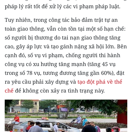
CHƯƠNG TRÌNH OCOP - MỖI XÃ
pháp lý rất tốt để xử lý các vi phạm pháp luật.
MỘT SẢN PHẨM
Tuy nhiên, trong công tác bảo đảm trật tự an
toàn giao thông, vẫn còn tồn tại một số hạn chế:
RADIO
số người bị thương do tai nạn giao thông tăng
MEDIA CENTER
cao, gây áp lực và tạo gánh nặng xã hội lớn. Bên
cạnh đó, số vụ vi phạm, chống người thi hành
E-Magazine
công vụ có xu hướng tăng mạnh (tăng 45 vụ
Video
trong số 78 vụ, tương đương tăng gần 60%), đặt
ra yêu cầu phải xây dựng và
tạo đột phá về thể
Media Chính trị
chế
để không còn xảy ra tình trạng này.
Media Kinh tế
Media Văn hóa
Media Xã hội