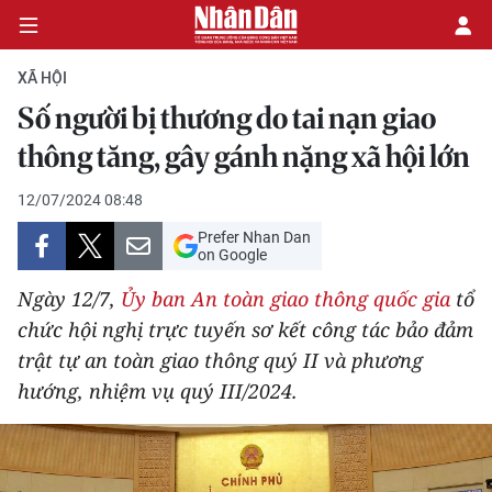
XÃ HỘI
Số người bị thương do tai nạn giao
CHÍNH TRỊ
thông tăng, gây gánh nặng xã hội lớn
KINH TẾ
12/07/2024 08:48
Prefer Nhan Dan
VĂN HÓA
on Google
Ngày 12/7,
Ủy ban An toàn giao thông quốc gia
tổ
XÃ HỘI
chức hội nghị trực tuyến sơ kết công tác bảo đảm
trật tự an toàn giao thông quý II và phương
PHÁP LUẬT
hướng, nhiệm vụ quý III/2024.
DU LỊCH
THẾ GIỚI