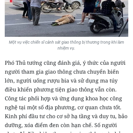
Media Pháp luật
Media Du lịch
Media Thế giới
Media Thể thao
Một vụ việc chiến sĩ cảnh sát giao thông bị thương trong khi làm
nhiệm vụ.
Media Giáo dục
Phó Thủ tướng cũng đánh giá, ý thức của người
Media Y tế
người tham gia giao thông chưa chuyển biến
lớn, người uống rượu bia và sử dụng ma túy
Media Khoa học - Công nghệ
điều khiển phương tiện giao thông vẫn còn.
Media Môi trường
Công tác phối hợp và ứng dụng khoa học công
nghệ tại một số địa phương, cơ quan chưa tốt.
Ảnh
Kinh phí đầu tư cho cơ sở hạ tầng và duy tu, bảo
Infographic
dưỡng, xóa điểm đen còn hạn chế. Số người