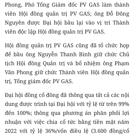
Phong, Phó Tổng Giám đốc PV GAS làm thành
CHUYÊN ĐỀ
viên Hội đồng quản trị PV GAS; ông Đỗ Đông
Nguyên được Đại hội bầu lại vào vị trí Thành
CÁC CHUYÊN TRANG
viên độc lập Hội đồng quản trị PV GAS.
Hội đồng quản trị PV GAS cũng đã tổ chức họp
VỀ BÁO NHÂN DÂN
để bầu ông Nguyễn Thanh Bình giữ chức Chủ
THỜI NAY
tịch Hội đồng Quản trị và bổ nhiệm ông Phạm
Văn Phong giữ chức Thành viên Hội đồng quản
NHÂN DÂN CUỐI TUẦN
trị, Tổng giám đốc PV GAS.
NHÂN DÂN HẰNG THÁNG
Đại hội đồng cổ đông đã thông qua tất cả các nội
dung được trình tại Đại hội với tỷ lệ từ trên 99%
MUA BÁO
đến 100%; thông qua phương án phân phối lợi
ĐỌC BÁO IN
nhuận với việc chia cổ tức bằng tiền mặt năm
2022 với tỷ lệ 36%/vốn điều lệ (3.600 đồng/cổ