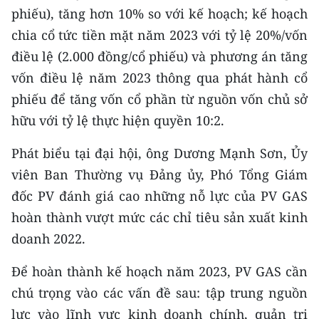
ENGLISH
phiếu), tăng hơn 10% so với kế hoạch; kế hoạch
chia cổ tức tiền mặt năm 2023 với tỷ lệ 20%/vốn
中文
điều lệ (2.000 đồng/cổ phiếu) và phương án tăng
vốn điều lệ năm 2023 thông qua phát hành cổ
FRANÇAIS
phiếu để tăng vốn cổ phần từ nguồn vốn chủ sở
РУССКИЙ
hữu với tỷ lệ thực hiện quyền 10:2.
ESPAÑOL
Phát biểu tại đại hội, ông Dương Mạnh Sơn, Ủy
viên Ban Thường vụ Đảng ủy, Phó Tổng Giám
한국어
đốc PV đánh giá cao những nỗ lực của PV GAS
hoàn thành vượt mức các chỉ tiêu sản xuất kinh
doanh 2022.
Để hoàn thành kế hoạch năm 2023, PV GAS cần
chú trọng vào các vấn đề sau: tập trung nguồn
lực vào lĩnh vực kinh doanh chính, quản trị