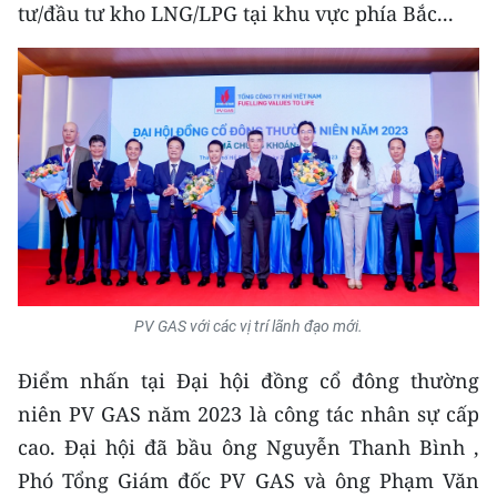
tư/đầu tư kho LNG/LPG tại khu vực phía Bắc...
TIN MỚI
TIN ĐỊA PHƯƠNG
Trung du và miền núi phía Bắc
Đồng bằng sông Hồng
Bắc Trung Bộ
Duyên hải Nam Trung Bộ và Tây
Nguyên
PV GAS với các vị trí lãnh đạo mới.
Đông Nam Bộ
Điểm nhấn tại Đại hội đồng cổ đông thường
Đồng bằng sông Cửu Long
niên PV GAS năm 2023 là công tác nhân sự cấp
Chuyên trang Hà Nội
cao. Đại hội đã bầu ông Nguyễn Thanh Bình ,
Phó Tổng Giám đốc PV GAS và ông Phạm Văn
Chuyên trang TP. Hồ Chí Minh