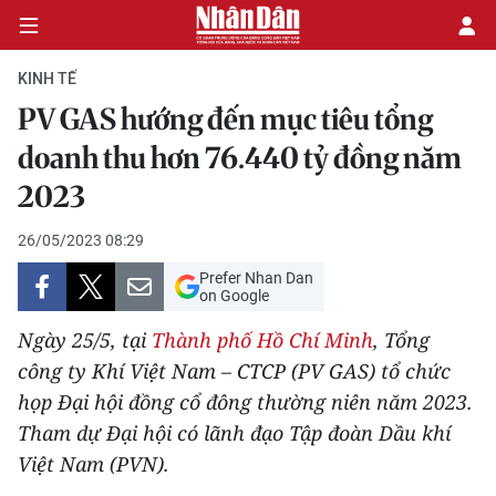
KINH TẾ
PV GAS hướng đến mục tiêu tổng
CHÍNH TRỊ
doanh thu hơn 76.440 tỷ đồng năm
2023
KINH TẾ
26/05/2023 08:29
VĂN HÓA
Prefer Nhan Dan
on Google
XÃ HỘI
Ngày 25/5, tại
Thành phố Hồ Chí Minh
, Tổng
PHÁP LUẬT
công ty Khí Việt Nam – CTCP (PV GAS) tổ chức
họp Đại hội đồng cổ đông thường niên năm 2023.
DU LỊCH
Tham dự Đại hội có lãnh đạo Tập đoàn Dầu khí
Việt Nam (PVN).
THẾ GIỚI