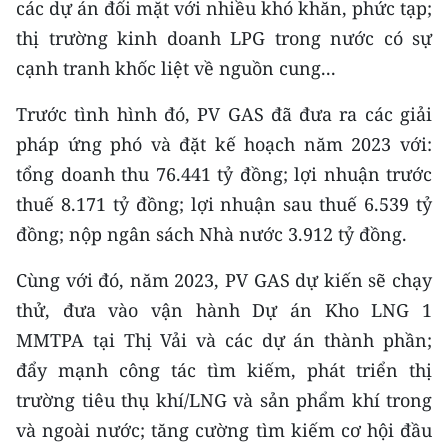
các dự án đối mặt với nhiều khó khăn, phức tạp;
Media Pháp luật
thị trường kinh doanh LPG trong nước có sự
Media Du lịch
cạnh tranh khốc liệt về nguồn cung...
Media Thế giới
Trước tình hình đó, PV GAS đã đưa ra các giải
Media Thể thao
pháp ứng phó và đặt kế hoạch năm 2023 với:
tổng doanh thu 76.441 tỷ đồng; lợi nhuận trước
Media Giáo dục
thuế 8.171 tỷ đồng; lợi nhuận sau thuế 6.539 tỷ
Media Y tế
đồng; nộp ngân sách Nhà nước 3.912 tỷ đồng.
Media Khoa học - Công nghệ
Cùng với đó, năm 2023, PV GAS dự kiến sẽ chạy
thử, đưa vào vận hành Dự án Kho LNG 1
Media Môi trường
MMTPA tại Thị Vải và các dự án thành phần;
Ảnh
đẩy mạnh công tác tìm kiếm, phát triển thị
trường tiêu thụ khí/LNG và sản phẩm khí trong
Infographic
và ngoài nước; tăng cường tìm kiếm cơ hội đầu