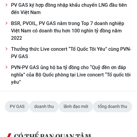
PV GAS ký hợp đồng nhập khẩu chuyến LNG đầu tiên
đến Việt Nam
BSR, PVOIL, PV GAS nằm trong Top 7 doanh nghiệp
Việt Nam có doanh thu hơn 100 nghìn tỷ đồng năm
2022
Thưởng thức Live concert “Tổ Quốc Tôi Yêu” cùng PVN-
PV GAS
PVN-PV GAS ủng hộ ba tỷ đồng cho “Quỹ đền ơn đáp
nghĩa” của Bộ Quốc phòng tại Live concert “Tổ quốc tôi
yêu”
PV GAS
doanh thu
lãnh đạo mới
tổng doanh thu
CÓ THỂ BẠN QUAN TÂM