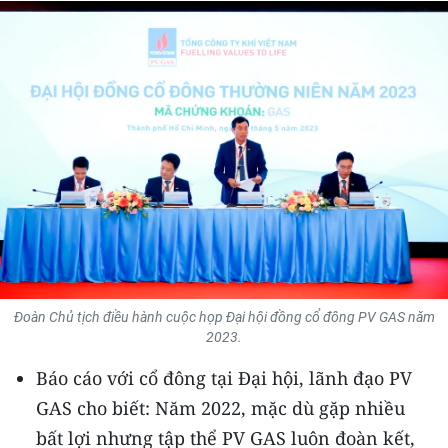
THỂ THAO
GIÁO DỤC
Y TẾ
KHOA HỌC - CÔNG NGHỆ
MÔI TRƯỜNG
BẠN ĐỌC
KIỂM CHỨNG THÔNG TIN
Đoàn Chủ tịch điều hành cuộc họp Đại hội đồng cổ đông PV GAS năm
2023.
TRI THỨC CHUYÊN SÂU
Báo cáo với cổ đông tại Đại hội, lãnh đạo PV
GAS cho biết: Năm 2022, mặc dù gặp nhiều
54 DÂN TỘC VIỆT NAM
bất lợi nhưng tập thể PV GAS luôn đoàn kết,