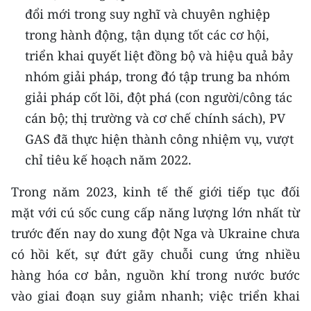
CHƯƠNG TRÌNH OCOP - MỖI XÃ
đổi mới trong suy nghĩ và chuyên nghiệp
MỘT SẢN PHẨM
trong hành động, tận dụng tốt các cơ hội,
triển khai quyết liệt đồng bộ và hiệu quả bảy
RADIO
nhóm giải pháp, trong đó tập trung ba nhóm
giải pháp cốt lõi, đột phá (con người/công tác
MEDIA CENTER
cán bộ; thị trường và cơ chế chính sách), PV
E-Magazine
GAS đã thực hiện thành công nhiệm vụ, vượt
chỉ tiêu kế hoạch năm 2022.
Video
Trong năm 2023, kinh tế thế giới tiếp tục đối
Media Chính trị
mặt với cú sốc cung cấp năng lượng lớn nhất từ
Media Kinh tế
trước đến nay do xung đột Nga và Ukraine chưa
có hồi kết, sự đứt gãy chuỗi cung ứng nhiều
Media Văn hóa
hàng hóa cơ bản, nguồn khí trong nước bước
Media Xã hội
vào giai đoạn suy giảm nhanh; việc triển khai