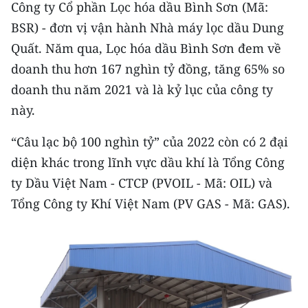
Media Pháp luật
Công ty Cổ phần Lọc hóa dầu Bình Sơn (Mã:
BSR) - đơn vị vận hành Nhà máy lọc dầu Dung
Media Du lịch
Quất. Năm qua, Lọc hóa dầu Bình Sơn đem về
Media Thế giới
doanh thu hơn 167 nghìn tỷ đồng, tăng 65% so
doanh thu năm 2021 và là kỷ lục của công ty
Media Thể thao
này.
Media Giáo dục
“Câu lạc bộ 100 nghìn tỷ” của 2022 còn có 2 đại
Media Y tế
diện khác trong lĩnh vực dầu khí là Tổng Công
ty Dầu Việt Nam - CTCP (PVOIL - Mã: OIL) và
Media Khoa học - Công nghệ
Tổng Công ty Khí Việt Nam (PV GAS - Mã: GAS).
Media Môi trường
Ảnh
Infographic