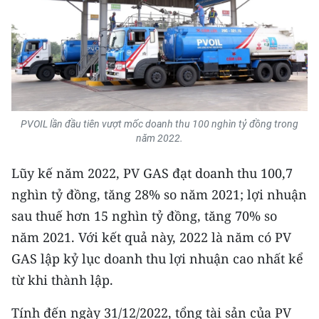
TIN MỚI
TIN ĐỊA PHƯƠNG
Trung du và miền núi phía Bắc
Đồng bằng sông Hồng
PVOIL lần đầu tiên vượt mốc doanh thu 100 nghìn tỷ đồng trong
năm 2022.
Bắc Trung Bộ
Lũy kế năm 2022, PV GAS đạt doanh thu 100,7
Duyên hải Nam Trung Bộ và Tây
Nguyên
nghìn tỷ đồng, tăng 28% so năm 2021; lợi nhuận
sau thuế hơn 15 nghìn tỷ đồng, tăng 70% so
Đông Nam Bộ
năm 2021. Với kết quả này, 2022 là năm có PV
Đồng bằng sông Cửu Long
GAS lập kỷ lục doanh thu lợi nhuận cao nhất kể
từ khi thành lập.
Chuyên trang Hà Nội
Tính đến ngày 31/12/2022, tổng tài sản của PV
Chuyên trang TP. Hồ Chí Minh