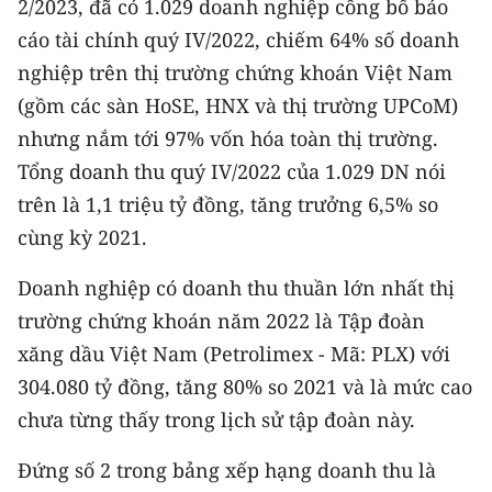
2/2023, đã có 1.029 doanh nghiệp công bố báo
CHƯƠNG TRÌNH OCOP - MỖI XÃ
MỘT SẢN PHẨM
cáo tài chính quý IV/2022, chiếm 64% số doanh
nghiệp trên thị trường chứng khoán Việt Nam
(gồm các sàn HoSE, HNX và thị trường UPCoM)
RADIO
nhưng nắm tới 97% vốn hóa toàn thị trường.
MEDIA CENTER
Tổng doanh thu quý IV/2022 của 1.029 DN nói
trên là 1,1 triệu tỷ đồng, tăng trưởng 6,5% so
E-Magazine
cùng kỳ 2021.
Video
Doanh nghiệp có doanh thu thuần lớn nhất thị
Media Chính trị
trường chứng khoán năm 2022 là Tập đoàn
xăng dầu Việt Nam (Petrolimex - Mã: PLX) với
Media Kinh tế
304.080 tỷ đồng, tăng 80% so 2021 và là mức cao
Media Văn hóa
chưa từng thấy trong lịch sử tập đoàn này.
Media Xã hội
Đứng số 2 trong bảng xếp hạng doanh thu là