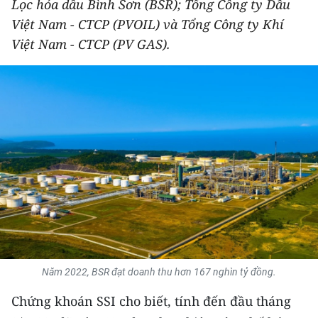
Lọc hóa dầu Bình Sơn (BSR); Tổng Công ty Dầu
THỂ THAO
Việt Nam - CTCP (PVOIL) và Tổng Công ty Khí
Việt Nam - CTCP (PV GAS).
GIÁO DỤC
Y TẾ
KHOA HỌC - CÔNG NGHỆ
MÔI TRƯỜNG
BẠN ĐỌC
KIỂM CHỨNG THÔNG TIN
TRI THỨC CHUYÊN SÂU
Năm 2022, BSR đạt doanh thu hơn 167 nghìn tỷ đồng.
54 DÂN TỘC VIỆT NAM
Chứng khoán SSI cho biết, tính đến đầu tháng