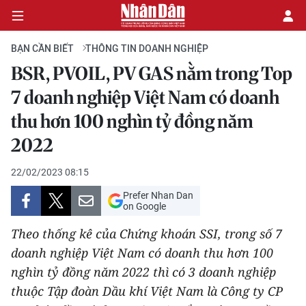
BẠN CẦN BIẾT
THÔNG TIN DOANH NGHIỆP
BSR, PVOIL, PV GAS nằm trong Top
CHÍNH TRỊ
7 doanh nghiệp Việt Nam có doanh
thu hơn 100 nghìn tỷ đồng năm
KINH TẾ
2022
VĂN HÓA
22/02/2023 08:15
XÃ HỘI
Prefer Nhan Dan
on Google
PHÁP LUẬT
Theo thống kê của Chứng khoán SSI, trong số 7
doanh nghiệp Việt Nam có doanh thu hơn 100
DU LỊCH
nghìn tỷ đồng năm 2022 thì có 3 doanh nghiệp
THẾ GIỚI
thuộc Tập đoàn Dầu khí Việt Nam là Công ty CP