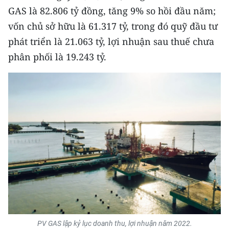
GAS là 82.806 tỷ đồng, tăng 9% so hồi đầu năm;
CHUYÊN ĐỀ
vốn chủ sở hữu là 61.317 tỷ, trong đó quỹ đầu tư
phát triển là 21.063 tỷ, lợi nhuận sau thuế chưa
CÁC CHUYÊN TRANG
phân phối là 19.243 tỷ.
VỀ BÁO NHÂN DÂN
THỜI NAY
NHÂN DÂN CUỐI TUẦN
NHÂN DÂN HẰNG THÁNG
MUA BÁO
ĐỌC BÁO IN
PV GAS lập kỷ lục doanh thu, lợi nhuận năm 2022.