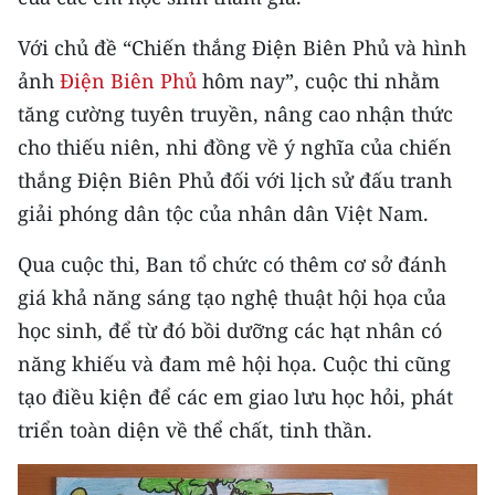
CHƯƠNG TRÌNH OCOP - MỖI XÃ
MỘT SẢN PHẨM
Với chủ đề “Chiến thắng Điện Biên Phủ và hình
ảnh
Điện Biên Phủ
hôm nay”, cuộc thi nhằm
RADIO
tăng cường tuyên truyền, nâng cao nhận thức
cho thiếu niên, nhi đồng về ý nghĩa của chiến
MEDIA CENTER
thắng Điện Biên Phủ đối với lịch sử đấu tranh
E-Magazine
giải phóng dân tộc của nhân dân Việt Nam.
Video
Qua cuộc thi, Ban tổ chức có thêm cơ sở đánh
giá khả năng sáng tạo nghệ thuật hội họa của
Media Chính trị
học sinh, để từ đó bồi dưỡng các hạt nhân có
Media Kinh tế
năng khiếu và đam mê hội họa. Cuộc thi cũng
tạo điều kiện để các em giao lưu học hỏi, phát
Media Văn hóa
triển toàn diện về thể chất, tinh thần.
Media Xã hội