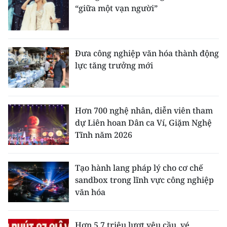
ENGLISH
“giữa một vạn người”
中文
Đưa công nghiệp văn hóa thành động
FRANÇAIS
lực tăng trưởng mới
РУССКИЙ
ESPAÑOL
Hơn 700 nghệ nhân, diễn viên tham
dự Liên hoan Dân ca Ví, Giặm Nghệ
한국어
Tĩnh năm 2026
Tạo hành lang pháp lý cho cơ chế
sandbox trong lĩnh vực công nghiệp
văn hóa
Hơn 5,7 triệu lượt yêu cầu, vé