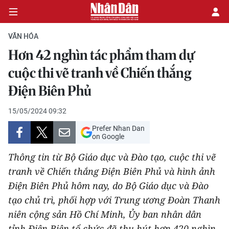
VĂN HÓA
Hơn 42 nghìn tác phẩm tham dự
CHÍNH TRỊ
cuộc thi vẽ tranh về Chiến thắng
Điện Biên Phủ
KINH TẾ
15/05/2024 09:32
VĂN HÓA
Prefer Nhan Dan
on Google
XÃ HỘI
Thông tin từ Bộ Giáo dục và Đào tạo, cuộc thi vẽ
PHÁP LUẬT
tranh về Chiến thắng Điện Biên Phủ và hình ảnh
Điện Biên Phủ hôm nay, do Bộ Giáo dục và Đào
DU LỊCH
tạo chủ trì, phối hợp với Trung ương Đoàn Thanh
niên cộng sản Hồ Chí Minh, Ủy ban nhân dân
THẾ GIỚI
tỉnh Điện Biên tổ chức đã thu hút hơn 420 nghìn