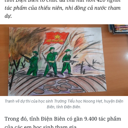
THỂ THAO
tác phẩm của thiếu niên, nhi đồng cả nước tham
dự.
GIÁO DỤC
Y TẾ
KHOA HỌC - CÔNG NGHỆ
MÔI TRƯỜNG
BẠN ĐỌC
KIỂM CHỨNG THÔNG TIN
Tranh vẽ dự thi của học sinh Trường Tiểu học Noong Hẹt, huyện Điện
TRI THỨC CHUYÊN SÂU
Biên, tỉnh Điện Biên.
54 DÂN TỘC VIỆT NAM
Trong đó, tỉnh Điện Biên có gần 9.400 tác phẩm
của các em học sinh tham gia.