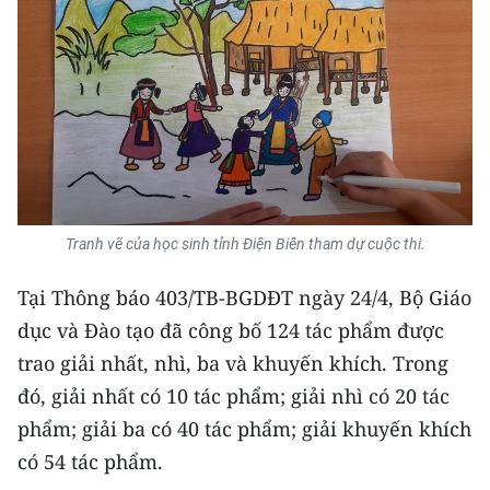
Media Pháp luật
Media Du lịch
Media Thế giới
Media Thể thao
Media Giáo dục
Tranh vẽ của học sinh tỉnh Điện Biên tham dự cuộc thi.
Media Y tế
Tại Thông báo 403/TB-BGDĐT ngày 24/4, Bộ Giáo
Media Khoa học - Công nghệ
dục và Đào tạo đã công bố 124 tác phẩm được
Media Môi trường
trao giải nhất, nhì, ba và khuyến khích. Trong
Ảnh
đó, giải nhất có 10 tác phẩm; giải nhì có 20 tác
phẩm; giải ba có 40 tác phẩm; giải khuyến khích
Infographic
có 54 tác phẩm.