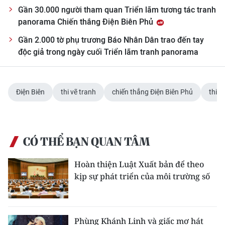
Gần 30.000 người tham quan Triển lãm tương tác tranh
CHUYÊN ĐỀ
panorama Chiến thắng Điện Biên Phủ
Gần 2.000 tờ phụ trương Báo Nhân Dân trao đến tay
CÁC CHUYÊN TRANG
độc giả trong ngày cuối Triển lãm tranh panorama
VỀ BÁO NHÂN DÂN
Điện Biên
thi vẽ tranh
chiến thắng Điện Biên Phủ
thiếu
THỜI NAY
NHÂN DÂN CUỐI TUẦN
CÓ THỂ BẠN QUAN TÂM
NHÂN DÂN HẰNG THÁNG
Hoàn thiện Luật Xuất bản để theo
MUA BÁO
kịp sự phát triển của môi trường số
ĐỌC BÁO IN
Phùng Khánh Linh và giấc mơ hát