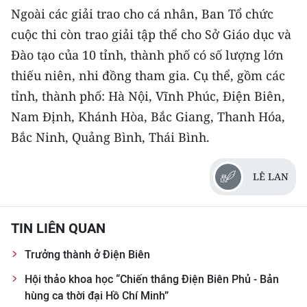
TIN MỚI
Ngoài các giải trao cho cá nhân, Ban Tổ chức
cuộc thi còn trao giải tập thể cho Sở Giáo dục và
TIN ĐỊA PHƯƠNG
Đào tạo của 10 tỉnh, thành phố có số lượng lớn
thiếu niên, nhi đồng tham gia. Cụ thể, gồm các
Trung du và miền núi phía Bắc
tỉnh, thành phố: Hà Nội, Vĩnh Phúc, Điện Biên,
Đồng bằng sông Hồng
Nam Định, Khánh Hòa, Bắc Giang, Thanh Hóa,
Bắc Ninh, Quảng Bình, Thái Bình.
Bắc Trung Bộ
Duyên hải Nam Trung Bộ và Tây
LÊ LAN
Nguyên
Đông Nam Bộ
TIN LIÊN QUAN
Đồng bằng sông Cửu Long
Trưởng thành ở Điện Biên
Chuyên trang Hà Nội
Hội thảo khoa học “Chiến thắng Điện Biên Phủ - Bản
hùng ca thời đại Hồ Chí Minh”
Chuyên trang TP. Hồ Chí Minh