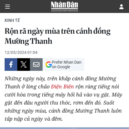
KINH TẾ
Rộn rã ngày mùa trên cánh đồng
CHÍNH TRỊ
Mường Thanh
KINH TẾ
12/05/2024 01:04
Prefer Nhan Dan
VĂN HÓA
on Google
Những ngày này, trên khắp cánh đồng Mường
XÃ HỘI
Thanh ở lòng chảo
Điện Biên
rộn ràng tiếng nói
cười hòa trong tiếng máy hối hả vào vụ gặt. Máy
PHÁP LUẬT
gặt đến đâu người thu thóc, rơm đến đó. Suốt
DU LỊCH
những ngày mùa, cánh đồng Mường Thanh luôn
tấp nập cả ngày và đêm.
THẾ GIỚI