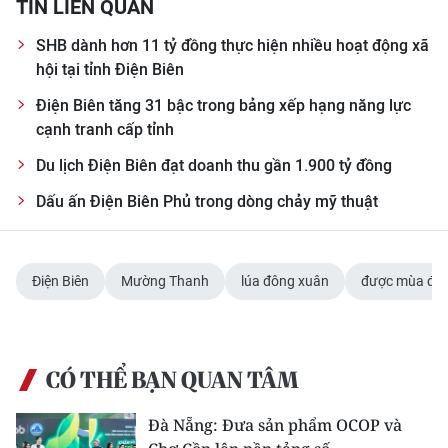
TIN LIÊN QUAN
SHB dành hơn 11 tỷ đồng thực hiện nhiều hoạt động xã
hội tại tỉnh Điện Biên
Điện Biên tăng 31 bậc trong bảng xếp hạng năng lực
cạnh tranh cấp tỉnh
Du lịch Điện Biên đạt doanh thu gần 1.900 tỷ đồng
Dấu ấn Điện Biên Phủ trong dòng chảy mỹ thuật
Điện Biên
Mường Thanh
lúa đông xuân
được mùa đượ
CÓ THỂ BẠN QUAN TÂM
Đà Nẵng: Đưa sản phẩm OCOP và