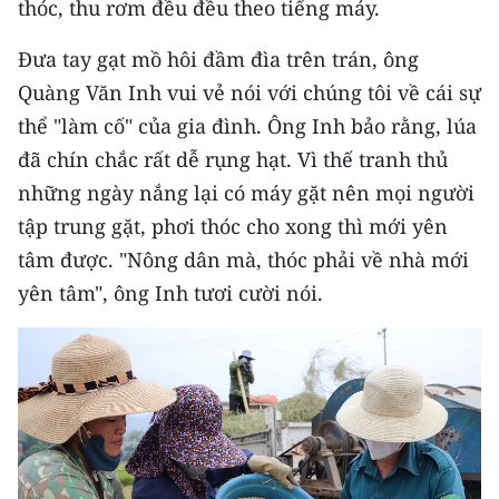
thóc, thu rơm đều đều theo tiếng máy.
CHƯƠNG TRÌNH OCOP - MỖI XÃ
MỘT SẢN PHẨM
Đưa tay gạt mồ hôi đầm đìa trên trán, ông
Quàng Văn Inh vui vẻ nói với chúng tôi về cái sự
RADIO
thể "làm cố" của gia đình. Ông Inh bảo rằng, lúa
đã chín chắc rất dễ rụng hạt. Vì thế tranh thủ
MEDIA CENTER
những ngày nắng lại có máy gặt nên mọi người
E-Magazine
tập trung gặt, phơi thóc cho xong thì mới yên
tâm được. "Nông dân mà, thóc phải về nhà mới
Video
yên tâm", ông Inh tươi cười nói.
Media Chính trị
Media Kinh tế
Media Văn hóa
Media Xã hội