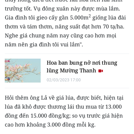
TIN MỚI
trưởng tốt. Vụ đông xuân này được mùa lắm.
2
Gia đình tôi gieo cấy gần 5.000m
giống lúa đài
TIN ĐỊA PHƯƠNG
thơm và tám thơm, năng suất đạt hơn 70 tạ/ha.
Trung du và miền núi phía Bắc
Nghe giá chung năm nay cũng cao hơn mọi
năm nên gia đình tôi vui lắm".
Đồng bằng sông Hồng
Bắc Trung Bộ
Hoa ban bung nở nơi thung
lũng Mường Thanh
Duyên hải Nam Trung Bộ và Tây
Nguyên
02/03/2023 17:00
Đông Nam Bộ
Hỏi thêm ông Lả về giá lúa, được biết, hiện tại
lúa đã khô được thương lái thu mua từ 13.000
Đồng bằng sông Cửu Long
đồng đến 15.000 đồng/kg; so vụ trước giá hiện
Chuyên trang Hà Nội
cao hơn khoảng 3.000 đồng mỗi kg.
Chuyên trang TP. Hồ Chí Minh