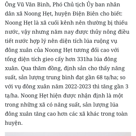
Ông Vũ Văn Bình, Phó Chủ tịch Ủy ban nhân
CHUYÊN ĐỀ
dân xã Noong Hẹt, huyện Điện Biên cho biết:
Noong Hẹt là xã cuối kênh nên thường bị thiếu
CÁC CHUYÊN TRANG
nước, vậy nhưng năm nay được thủy nông điều
tiết nước hợp lý nên diện tích lúa ruộng vụ
VỀ BÁO NHÂN DÂN
đông xuân của Noong Hẹt tương đối cao với
tổng diện tích gieo cấy hơn 331ha lúa đông
THỜI NAY
xuân. Qua thăm đồng, định sản cho thấy năng
NHÂN DÂN CUỐI TUẦN
suất, sản lượng trung bình đạt gần 68 tạ/ha; so
với vụ đông xuân năm 2022-2023 thì tăng gần 3
NHÂN DÂN HẰNG THÁNG
tạ/ha. Noong Hẹt hiện được nhận định là một
trong những xã có năng suất, sản lượng lúa
MUA BÁO
đông xuân tăng cao hơn các xã khác trong toàn
ĐỌC BÁO IN
huyện.