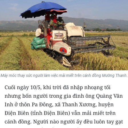
THỂ THAO
GIÁO DỤC
Y TẾ
KHOA HỌC - CÔNG NGHỆ
MÔI TRƯỜNG
BẠN ĐỌC
Máy móc thay sức người làm việc mải miết trên cánh đồng Mường Thanh.
Cuối ngày 10/5, khi trời đã nhập nhoạng tối
KIỂM CHỨNG THÔNG TIN
nhưng bốn người trong gia đình ông Quàng Văn
TRI THỨC CHUYÊN SÂU
Inh ở thôn Pa Đông, xã Thanh Xương, huyện
Điện Biên (tỉnh Điện Biên) vẫn mải miết trên
54 DÂN TỘC VIỆT NAM
cánh đồng. Người nào người ấy đều luôn tay gạt