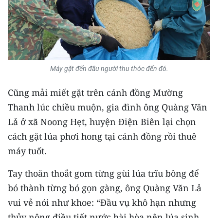
Media Pháp luật
Media Du lịch
Media Thế giới
Media Thể thao
Máy gặt đến đâu người thu thóc đến đó.
Media Giáo dục
Cũng mải miết gặt trên cánh đồng Mường
Thanh lúc chiều muộn, gia đình ông Quàng Văn
Media Y tế
Lả ở xã Noong Hẹt, huyện Điện Biên lại chọn
Media Khoa học - Công nghệ
cách gặt lúa phơi hong tại cánh đồng rồi thuê
máy tuốt.
Media Môi trường
Tay thoăn thoắt gom từng gùi lúa trĩu bông để
Ảnh
bó thành từng bó gọn gàng, ông Quàng Văn Lả
Infographic
vui vẻ nói như khoe: “Đầu vụ khô hạn nhưng
thủy nông điều tiết nước hài hòa nên lúa sinh