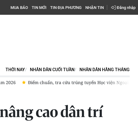
MUA BÁO
TIN MỚI
TIN ĐỊA PHƯƠNG
NHẬN TIN
Đăng nhập
THỜI NAY
NHÂN DÂN CUỐI TUẦN
NHÂN DÂN HẰNG THÁNG
 Học viện Ngoại giao năm 2026
Điểm chuẩn Học viện Quân y 
 nâng cao dân trí