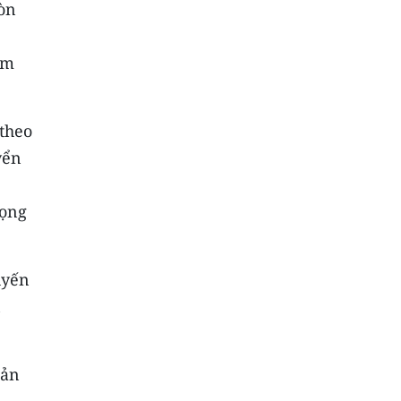
còn
ếm
 theo
yển
rọng
uyến
n
bản