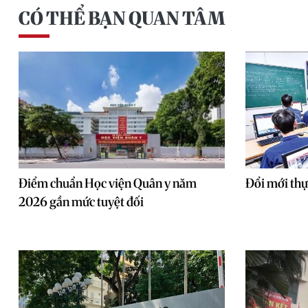
CÓ THỂ BẠN QUAN TÂM
Điểm chuẩn Học viện Quân y năm
Đổi mới thự
2026 gần mức tuyệt đối