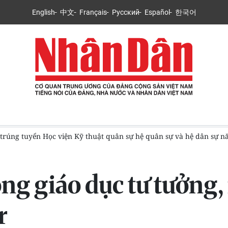
English
中文
Français
Русский
Español
한국어
n sự và hệ dân sự năm 2026
Điểm chuẩn, tra cứu trúng tuyển
ng giáo dục tư tưởng,
r