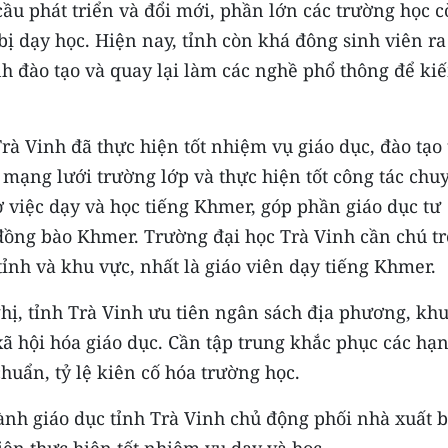
ầu phát triển và đổi mới, phần lớn các trường học 
bị dạy học. Hiện nay, tỉnh còn khá đông sinh viên ra
h đào tạo và quay lại làm các nghề phổ thông để ki
rà Vinh đã thực hiện tốt nhiệm vụ giáo dục, đào tạo
 mạng lưới trường lớp và thực hiện tốt công tác chu
trợ việc dạy và học tiếng Khmer, góp phần giáo dục tư
 đồng bào Khmer. Trường đại học Trà Vinh cần chú t
tỉnh và khu vực, nhất là giáo viên dạy tiếng Khmer.
ị, tỉnh Trà Vinh ưu tiên ngân sách địa phương, kh
ã hội hóa giáo dục. Cần tập trung khắc phục các hạ
chuẩn, tỷ lệ kiên cố hóa trường học.
nh giáo dục tỉnh Trà Vinh chủ động phối nhà xuất 