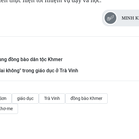
iên thực hiện tốt nhiệm vụ dạy và học.
MINH K
vùng đồng bào dân tộc Khmer
ai không" trong giáo dục ở Trà Vinh
 Sơn
giáo dục
Trà Vinh
đồng bào Khmer
hơ-me