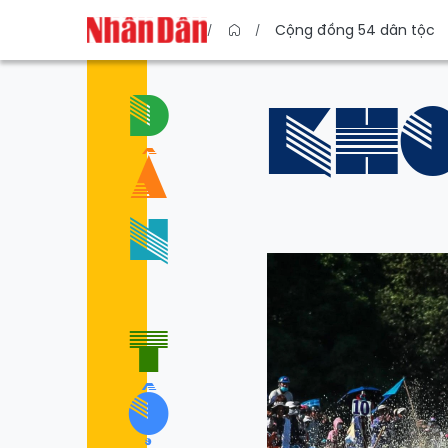
Cộng đồng 54 dân tộc
D
KH
Â
N
T
Ộ