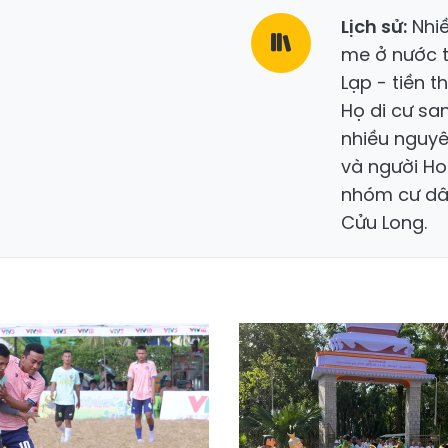
Lịch sử:
Nhiề
me ở nước t
Lạp - tiền 
Họ di cư sa
nhiều nguyê
và người Ho
nhóm cư dâ
Cửu Long.