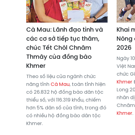
Cà Mau: Lãnh đạo tỉnh và
Khai 
các cơ sở tiếp tục thăm,
Nông 
chúc Tết Chôl Chnăm
2026
Thmây của đồng bào
Ngày 10
Khmer
Việt N
chức G
Theo số liệu của ngành chức
Khmer
năng tỉnh
Cà Mau
, toàn tỉnh hiện
Long 20
có 26.832 hộ đồng bào dân tộc
nhân dị
thiểu số, với 116.319 khẩu, chiếm
Chnăm
hơn 5% dân số của tỉnh, trong đó
Khmer
.
có nhiều hộ đồng bào dân tộc
Khmer.