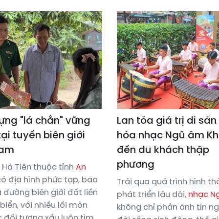
ựng "lá chắn" vững
Lan tỏa giá trị di sản
ại tuyến biên giới
hóa nhạc Ngũ âm K
Nam
đến du khách thập
phương
Hà Tiên thuộc tỉnh
An
ó địa hình phức tạp, bao
Trải qua quá trình hình t
đường biên giới đất liền
phát triển lâu dài,
nhạc N
 biển, với nhiều lối mòn
không chỉ phản ánh tín n
 đối tượng xấu luôn tìm