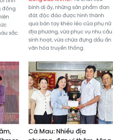
ới tinh
bình dị ấy, những sản phẩm đan
g đồng
đát độc đáo được hình thành
hiện
qua bàn tay khéo léo của phụ nữ
bức
địa phương, vừa phục vụ nhu cầu
màu sắc
sinh hoạt, vừa chứa đựng dấu ấn
văn hóa truyền thống.
hăm,
Cà Mau: Nhiều địa