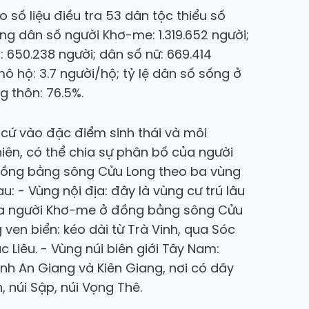
 số liệu điều tra 53 dân tộc thiểu số
ổng dân số người Khơ-me: 1.319.652 người;
 650.238 người; dân số nữ: 669.414
mô hộ: 3.7 người/hộ; tỷ lệ dân số sống ở
g thôn: 76.5%.
cứ vào đặc điểm sinh thái và môi
hiên, có thể chia sự phân bố của người
ồng bằng sông Cửu Long theo ba vùng
u: - Vùng nội địa: đây là vùng cư trú lâu
ủa người Khơ-me ở đồng bằng sông Cửu
 ven biển: kéo dài từ Trà Vinh, qua Sóc
c Liêu. - Vùng núi biên giới Tây Nam:
ỉnh An Giang và Kiên Giang, nơi có dãy
, núi Sập, núi Vọng Thê.