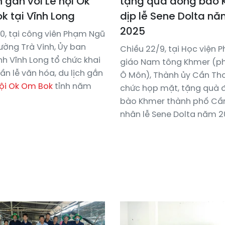
h gắn với Lễ hội Ok
tặng quà đồng bào 
k tại Vĩnh Long
dịp lễ Sene Dolta n
2025
10, tại công viên Phạm Ngũ
ường Trà Vinh, Ủy ban
Chiều 22/9, tại Học viện P
nh Vĩnh Long tổ chức khai
giáo Nam tông Khmer (p
n lễ văn hóa, du lịch gắn
Ô Môn), Thành ủy Cần Thơ
hội Ok Om Bok
tỉnh năm
chức họp mặt, tặng quà 
bào Khmer thành phố Cầ
nhân lễ Sene Dolta năm 2