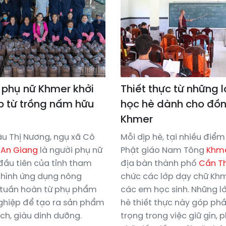
 phụ nữ Khmer khởi
Thiết thực từ những 
p từ trồng nấm hữu
học hè dành cho đồ
Khmer
u Thị Nương, ngụ xã Cô
Mỗi dịp hè, tại nhiều điể
h
An Giang
là người phụ nữ
Phật giáo Nam Tông
Khm
ầu tiên của tỉnh tham
địa bàn thành phố
Cần T
hình ứng dụng nông
chức các lớp dạy chữ Kh
 tuần hoàn từ phụ phẩm
các em học sinh. Những l
hiệp để tạo ra sản phẩm
hè thiết thực này góp ph
h, giàu dinh dưỡng.
trọng trong việc giữ gìn, 