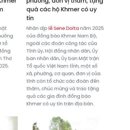
Khmer
phương, đơn vị thăm, tặng
ăm
quà các hộ Khmer có uy
tín
hật
Nhân dịp
lễ Sene Dolta
năm 2025
hường
của đồng bào Khmer Nam Bộ,
 tổ
ngoài các đoàn công tác của
đồng
Tỉnh ủy, Hội đồng nhân dân, Ủy
n Thơ
ban nhân dân, Ủy ban Mặt trận
025.
Tổ quốc Việt Nam tỉnh, một số
xã, phường, cơ quan, đơn vị của
tỉnh còn tổ chức các đoàn đến
thăm, chúc mừng và trao tặng
quà các gia đình đồng bào
Khmer có uy tín trên địa bàn.