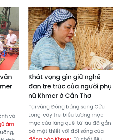
 văn
Khát vọng gìn giữ nghề
hmer
đan tre trúc của người phụ
nữ Khmer ở Cần Thơ
Tại vùng Đồng bằng sông Cửu
Long, cây tre, biểu tượng mộc
hành và
mạc của làng quê, từ lâu đã gắn
gũ âm
bó mật thiết với đời sống của
gưỡng,
đồng bào Khmer
. Từ chất liệu