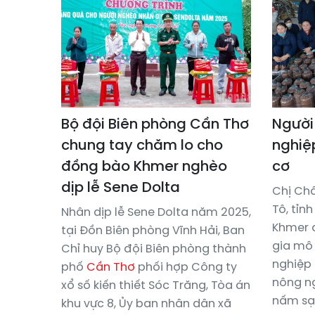
Bộ đội Biên phòng Cần Thơ
Người
chung tay chăm lo cho
nghiệ
đồng bào Khmer nghèo
cơ
dịp lễ Sene Dolta
Chị Châ
Tô, tỉn
Nhân dịp lễ Sene Dolta năm 2025,
Khmer đ
tại Đồn Biên phòng Vĩnh Hải, Ban
gia mô 
Chỉ huy Bộ đội Biên phòng thành
nghiệp
phố
Cần Thơ
phối hợp Công ty
nông ng
xổ số kiến thiết Sóc Trăng, Tòa án
nấm sạc
khu vực 8, Ủy ban nhân dân xã