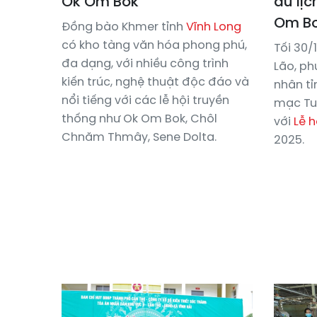
Ok Om Bok
du lịc
Om Bo
Đồng bào Khmer tỉnh
Vĩnh Long
có kho tàng văn hóa phong phú,
Tối 30/
đa dạng, với nhiều công trình
Lão, ph
kiến trúc, nghệ thuật độc đáo và
nhân tỉ
nổi tiếng với các lễ hội truyền
mạc Tuầ
thống như Ok Om Bok, Chôl
với
Lễ 
Chnăm Thmây, Sene Dolta.
2025.