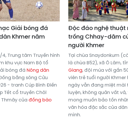
mạc Giải bóng đá
Độc đáo nghệ thuật
dân Khmer năm
trống Chhay-dăm c
người Khmer
/4, Trung tâm Truyền hình
Tại chùa Snaydonkum (cò
am khu vực Nam Bộ tổ
là chùa B52), xã Ô Lâm, tỉ
iải bóng đá
Nông dân
Giang
, đội múa với gần 5
Đồng bằng sông Cửu
viên trẻ tuổi người Khmer
26 - tranh Cúp Bình Điền
ngày vẫn đang miệt mài 
p Tết cổ truyền Chôl
luyện, không quản vất vả, 
 Thmây của
đồng bào
mong muốn bảo tồn nhữn
văn hóa đặc sắc của dân
mình.