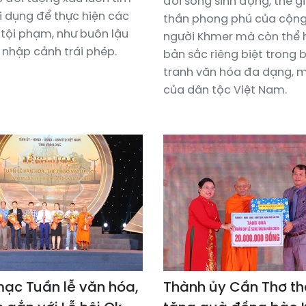
đời sống sinh động, thế gi
i dụng để thực hiện các
thần phong phú của cộn
 tội phạm, như buôn lậu
người Khmer mà còn thể 
 nhập cảnh trái phép.
bản sắc riêng biệt trong 
tranh văn hóa đa dạng, 
của dân tộc Việt Nam.
mạc Tuần lễ văn hóa,
Thành ủy Cần Thơ t