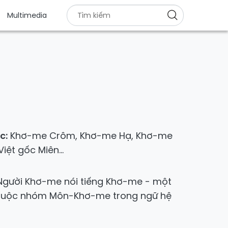
Multimedia
c:
Khơ-me Crôm, Khơ-me Hạ, Khơ-me
Việt gốc Miên...
gười Khơ-me nói tiếng Khơ-me - một
huộc nhóm Môn-Khơ-me trong ngữ hệ