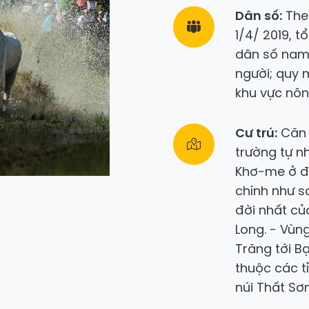
Dân số:
Theo
1/4/ 2019, t
dân số nam:
người; quy 
khu vực nôn
Cư trú:
Căn 
trường tự n
Khơ-me ở đ
chính như sa
đời nhất c
Long. - Vùng
Trăng tới Bạ
thuộc các t
núi Thất Sơn