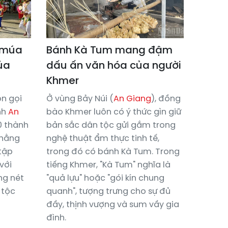
 múa
Bánh Kà Tum mang đậm
ủa
dấu ấn văn hóa của người
Khmer
n gọi
Ở vùng Bảy Núi (
An Giang
), đồng
nh
An
bào Khmer luôn có ý thức gìn giữ
0 thành
bản sắc dân tộc gửi gắm trong
 hằng
nghệ thuật ẩm thực tinh tế,
tập
trong đó có bánh Kà Tum. Trong
với
tiếng Khmer, "Kà Tum" nghĩa là
g nét
"quả lựu" hoặc "gói kín chung
 tộc
quanh", tượng trưng cho sự đủ
đầy, thịnh vượng và sum vầy gia
đình.