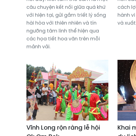
câu chuyện kết nối giữa quá khứ
cách lợ
với hiện tại, gửi gắm triết lý sống
hành vi
hài hòa với thiên nhiên và tín
và xuất
ngưỡng tâm linh thể hiện qua
các họa tiết hoa văn trên mỗi
mảnh vải.
Vĩnh Long rộn ràng lễ hội
Khai 