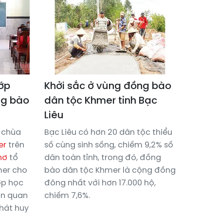
lớp
Khởi sắc ở vùng đồng bào
ng bào
dân tộc Khmer tỉnh Bạc
Liêu
m chùa
Bạc Liêu có hơn 20 dân tộc thiểu
er
trên
số cùng sinh sống, chiếm 9,2% số
hơ
tổ
dân toàn tỉnh, trong đó, đồng
mer cho
bào dân tộc Khmer là cộng đồng
ớp học
đông nhất với hơn 17.000 hộ,
ần quan
chiếm 7,6%.
phát huy