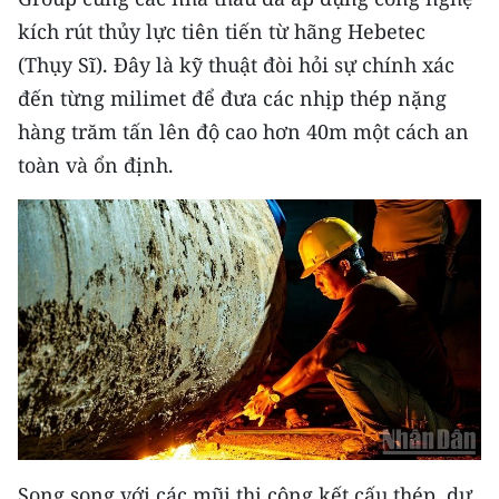
kích rút thủy lực tiên tiến từ hãng Hebetec
CHUYÊN ĐỀ
(Thụy Sĩ). Đây là kỹ thuật đòi hỏi sự chính xác
đến từng milimet để đưa các nhịp thép nặng
CÁC CHUYÊN TRANG
hàng trăm tấn lên độ cao hơn 40m một cách an
toàn và ổn định.
VỀ BÁO NHÂN DÂN
THỜI NAY
NHÂN DÂN CUỐI TUẦN
NHÂN DÂN HẰNG THÁNG
MUA BÁO
ĐỌC BÁO IN
Song song với các mũi thi công kết cấu thép, dự