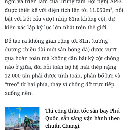
nghị và triển lãm của Trung tâm Hội nghị APEC
Media Pháp luật
được thiết kế với diện tích lên tới 11.050m², nổi
Media Du lịch
bật với kết cấu vượt nhịp 81m không cột, dự
kiến xác lập kỷ lục lớn nhất trên thế giới.
Media Thế giới
Để tạo ra không gian rộng tới 81m (tương
Media Thể thao
đương chiều dài một sân bóng đá) được vượt
Media Giáo dục
qua hoàn toàn mà không cần bất kỳ cột chống
Media Y tế
nào ở giữa, đòi hỏi toàn bộ hệ mái thép nặng
12.000 tấn phải được tính toán, phân bổ lực và
Media Khoa học - Công nghệ
“treo” từ hai phía, thay vì chống đỡ trực tiếp
Media Môi trường
xuống nền.
Ảnh
Thi công thần tốc sân bay Phú
Infographic
Quốc, sẵn sàng vận hành theo
chuẩn Changi