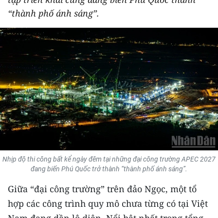
THỂ THAO
“thành phố ánh sáng”.
GIÁO DỤC
Y TẾ
KHOA HỌC - CÔNG NGHỆ
MÔI TRƯỜNG
BẠN ĐỌC
KIỂM CHỨNG THÔNG TIN
Nhịp độ thi công bất kể ngày đêm tại những đại công trường APEC 2027
đang biến Phú Quốc trở thành “thành phố ánh sáng”.
TRI THỨC CHUYÊN SÂU
Giữa “đại công trường” trên đảo Ngọc, một tổ
54 DÂN TỘC VIỆT NAM
hợp các công trình quy mô chưa từng có tại Việt