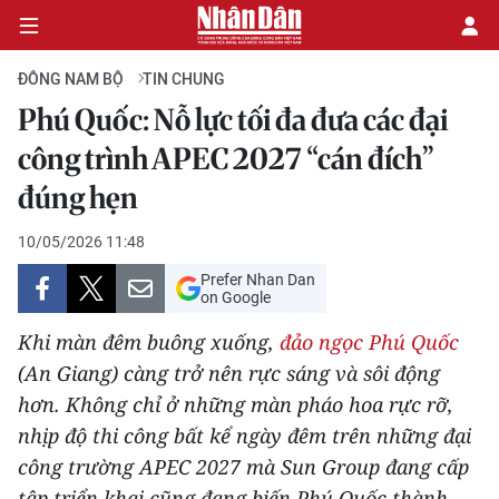
ĐÔNG NAM BỘ
TIN CHUNG
Phú Quốc: Nỗ lực tối đa đưa các đại
CHÍNH TRỊ
công trình APEC 2027 “cán đích”
đúng hẹn
KINH TẾ
10/05/2026 11:48
VĂN HÓA
Prefer Nhan Dan
on Google
XÃ HỘI
Khi màn đêm buông xuống,
đảo ngọc Phú Quốc
PHÁP LUẬT
(An Giang) càng trở nên rực sáng và sôi động
hơn. Không chỉ ở những màn pháo hoa rực rỡ,
DU LỊCH
nhịp độ thi công bất kể ngày đêm trên những đại
công trường APEC 2027 mà Sun Group đang cấp
THẾ GIỚI
tập triển khai cũng đang biến Phú Quốc thành