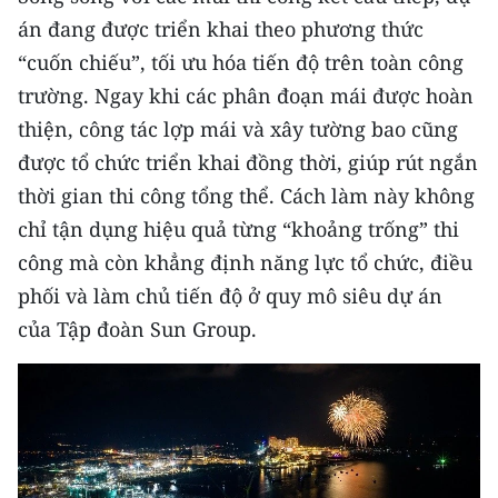
ENGLISH
án đang được triển khai theo phương thức
“cuốn chiếu”, tối ưu hóa tiến độ trên toàn công
中文
trường. Ngay khi các phân đoạn mái được hoàn
FRANÇAIS
thiện, công tác lợp mái và xây tường bao cũng
được tổ chức triển khai đồng thời, giúp rút ngắn
РУССКИЙ
thời gian thi công tổng thể. Cách làm này không
ESPAÑOL
chỉ tận dụng hiệu quả từng “khoảng trống” thi
công mà còn khẳng định năng lực tổ chức, điều
한국어
phối và làm chủ tiến độ ở quy mô siêu dự án
của Tập đoàn Sun Group.