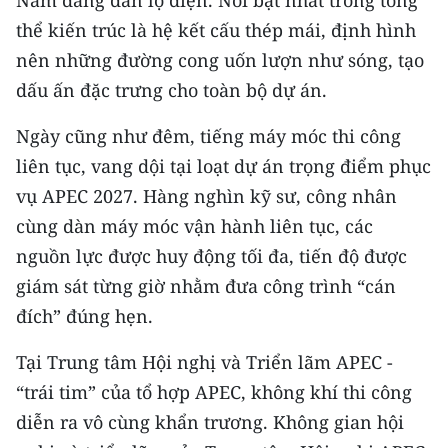
Nam đang dần lộ diện. Nổi bật nhất trong tổng
CHƯƠNG TRÌNH OCOP - MỖI XÃ
thể kiến trúc là hệ kết cấu thép mái, định hình
MỘT SẢN PHẨM
nên những đường cong uốn lượn như sóng, tạo
dấu ấn đặc trưng cho toàn bộ dự án.
RADIO
Ngày cũng như đêm, tiếng máy móc thi công
MEDIA CENTER
liên tục, vang dội tại loạt dự án trọng điểm phục
E-Magazine
vụ APEC 2027. Hàng nghìn kỹ sư, công nhân
cùng dàn máy móc vận hành liên tục, các
Video
nguồn lực được huy động tối đa, tiến độ được
Media Chính trị
giám sát từng giờ nhằm đưa công trình “cán
đích” đúng hẹn.
Media Kinh tế
Tại Trung tâm Hội nghị và Triển lãm APEC -
Media Văn hóa
“trái tim” của tổ hợp APEC, không khí thi công
Media Xã hội
diễn ra vô cùng khẩn trương. Không gian hội