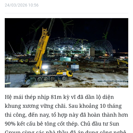
TIN MỚI
24/03/2026 10:56
TIN ĐỊA PHƯƠNG
Trung du và miền núi phía Bắc
Đồng bằng sông Hồng
Bắc Trung Bộ
Duyên hải Nam Trung Bộ và Tây
Nguyên
Đông Nam Bộ
Hệ mái thép nhịp 81m kỳ vĩ đã dần lộ diện
khung xương vững chãi. Sau khoảng 10 tháng
Đồng bằng sông Cửu Long
thi công, đến nay, tổ hợp này đã hoàn thành hơn
Chuyên trang Hà Nội
90% kết cấu bê tông cốt thép. Chủ đầu tư Sun
Group cùng các nhà thầu đã áp dụng công nghệ
Chuyên trang TP. Hồ Chí Minh