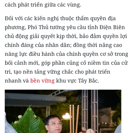
ENGLISH
cách phát triển giữa các vùng.
Đối với các kiến nghị thuộc thẩm quyền địa
中文
phương, Phó Thủ tướng yêu cầu tỉnh Điện Biên
FRANÇAIS
chủ động giải quyết kịp thời, bảo đảm quyền lợi
chính đáng của nhân dân; đồng thời nâng cao
РУССКИЙ
năng lực điều hành của chính quyền cơ sở trong
ESPAÑOL
bối cảnh mới, góp phần củng cố niềm tin của cử
tri, tạo nền tảng vững chắc cho phát triển
한국어
nhanh và
bền vững
khu vực Tây Bắc.