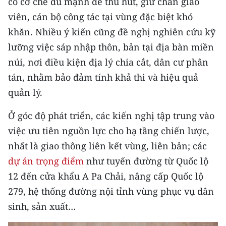
có cơ chế đủ mạnh để thu hút, giữ chân giáo
Media Pháp luật
viên, cán bộ công tác tại vùng đặc biệt khó
Media Du lịch
khăn. Nhiều ý kiến cũng đề nghị nghiên cứu kỹ
lưỡng việc sáp nhập thôn, bản tại địa bàn miền
Media Thế giới
núi, nơi điều kiện địa lý chia cắt, dân cư phân
Media Thể thao
tán, nhằm bảo đảm tính khả thi và hiệu quả
quản lý.
Media Giáo dục
Ở góc độ phát triển, các kiến nghị tập trung vào
Media Y tế
việc ưu tiên nguồn lực cho hạ tầng chiến lược,
Media Khoa học - Công nghệ
nhất là giao thông liên kết vùng, liên bản; các
Media Môi trường
dự án trọng điểm
như tuyến đường từ Quốc lộ
12 đến cửa khẩu A Pa Chải, nâng cấp Quốc lộ
Ảnh
279, hệ thống đường nội tỉnh vùng phục vụ dân
Infographic
sinh, sản xuất…