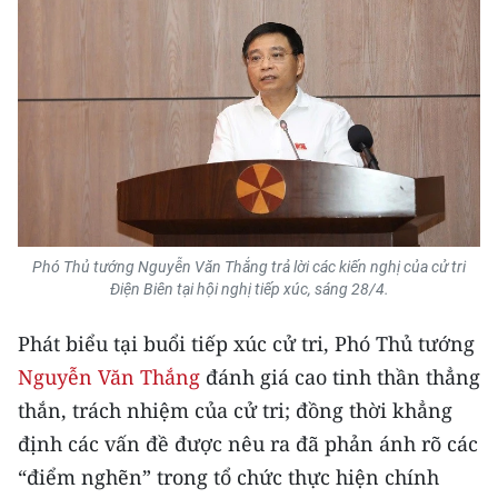
TIN MỚI
TIN ĐỊA PHƯƠNG
Trung du và miền núi phía Bắc
Đồng bằng sông Hồng
Bắc Trung Bộ
Phó Thủ tướng Nguyễn Văn Thắng trả lời các kiến nghị của cử tri
Duyên hải Nam Trung Bộ và Tây
Điện Biên tại hội nghị tiếp xúc, sáng 28/4.
Nguyên
Phát biểu tại buổi tiếp xúc cử tri, Phó Thủ tướng
Đông Nam Bộ
Nguyễn Văn Thắng
đánh giá cao tinh thần thẳng
Đồng bằng sông Cửu Long
thắn, trách nhiệm của cử tri; đồng thời khẳng
định các vấn đề được nêu ra đã phản ánh rõ các
Chuyên trang Hà Nội
“điểm nghẽn” trong tổ chức thực hiện chính
Chuyên trang TP. Hồ Chí Minh