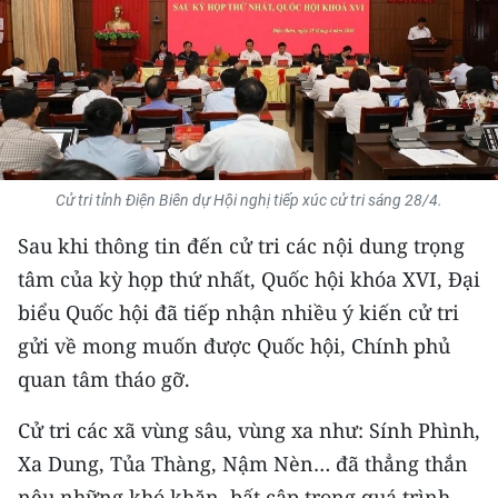
THỂ THAO
GIÁO DỤC
Y TẾ
KHOA HỌC - CÔNG NGHỆ
Cử tri tỉnh Điện Biên dự Hội nghị tiếp xúc cử tri sáng 28/4.
MÔI TRƯỜNG
Sau khi thông tin đến cử tri các nội dung trọng
tâm của kỳ họp thứ nhất, Quốc hội khóa XVI, Đại
BẠN ĐỌC
biểu Quốc hội đã tiếp nhận nhiều ý kiến cử tri
gửi về mong muốn được Quốc hội, Chính phủ
KIỂM CHỨNG THÔNG TIN
quan tâm tháo gỡ.
TRI THỨC CHUYÊN SÂU
Cử tri các xã vùng sâu, vùng xa như: Sính Phình,
54 DÂN TỘC VIỆT NAM
Xa Dung, Tủa Thàng, Nậm Nèn… đã thẳng thắn
nêu những khó khăn, bất cập trong quá trình