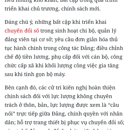
CHƯƠNG TRÌNH OCOP - MỖI XÃ
triển khai chủ trương, chính sách mới.
MỘT SẢN PHẨM
Đáng chú ý, những bất cập khi triển khai
RADIO
chuyển đổi số
trong sinh hoạt chi bộ, quản lý
đảng viên tại cơ sở; yêu cầu đơn giản hóa thủ
MEDIA CENTER
tục hành chính trong công tác Đảng; điều chỉnh
E-Magazine
chế độ tiền lương, phụ cấp đối với cán bộ, công
chức cấp xã khi khối lượng công việc gia tăng
Video
sau khi tinh gọn bộ máy.
Media Chính trị
Bên cạnh đó, các
cử tri kiến nghị hoàn thiện
Media Kinh tế
chính sách đối với lực lượng không chuyên
trách ở thôn, bản, lực lượng được xem là “cầu
Media Văn hóa
nối” trực tiếp giữa Đảng, chính quyền với nhân
Media Xã hội
dân; hỗ trợ trang thiết bị phục vụ chuyển đổi số;