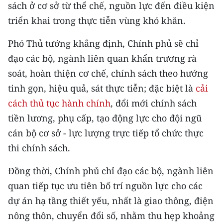
sách ở cơ sở từ thể chế, nguồn lực đến điều kiện
triển khai trong thực tiễn vùng khó khăn.
CHUYÊN ĐỀ
Phó Thủ tướng khẳng định, Chính phủ sẽ chỉ
CÁC CHUYÊN TRANG
đạo các bộ, ngành liên quan khẩn trương rà
soát, hoàn thiện cơ chế, chính sách theo hướng
VỀ BÁO NHÂN DÂN
tinh gọn, hiệu quả, sát thực tiễn; đặc biệt là
cải
THỜI NAY
cách thủ tục hành chính
, đổi mới chính sách
tiền lương, phụ cấp, tạo động lực cho đội ngũ
NHÂN DÂN CUỐI TUẦN
cán bộ cơ sở - lực lượng trực tiếp tổ chức thực
thi chính sách.
NHÂN DÂN HẰNG THÁNG
Đồng thời, Chính phủ chỉ đạo các bộ, ngành liên
MUA BÁO
quan tiếp tục ưu tiên bố trí nguồn lực cho các
ĐỌC BÁO IN
dự án hạ tầng thiết yếu, nhất là giao thông, điện
nông thôn, chuyển đổi số, nhằm thu hẹp khoảng