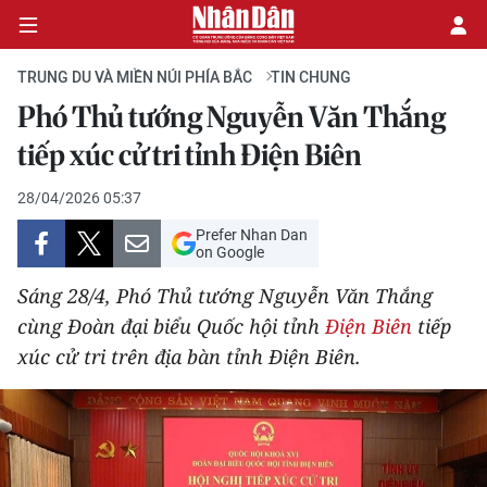
TRUNG DU VÀ MIỀN NÚI PHÍA BẮC
TIN CHUNG
Phó Thủ tướng Nguyễn Văn Thắng
CHÍNH TRỊ
tiếp xúc cử tri tỉnh Điện Biên
KINH TẾ
28/04/2026 05:37
Prefer Nhan Dan
VĂN HÓA
on Google
Sáng 28/4, Phó Thủ tướng Nguyễn Văn Thắng
XÃ HỘI
cùng Đoàn đại biểu Quốc hội tỉnh
Điện Biên
tiếp
xúc cử tri trên địa bàn tỉnh Điện Biên.
PHÁP LUẬT
DU LỊCH
THẾ GIỚI