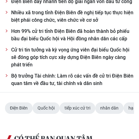
Điện Biên đẩy nhanh tiến độ giải ngân vốn đầu tư công
Nhiều xã trong tỉnh Điện Biên đề nghị tiếp tục thực hiện
biệt phái công chức, viên chức về cơ sở
Hơn 99% cử tri tỉnh Điện Biên đã hoàn thành bỏ phiếu
bầu đại biểu Quốc hội và Hội đồng nhân dân các cấp
Cử tri tin tưởng và kỳ vọng ứng viên đại biểu Quốc hội
sẽ đóng góp tích cực xây dựng Điện Biên ngày càng
phát triển
Bộ trưởng Tài chính: Làm rõ các vấn đề cử tri Điện Biên
quan tâm về đầu tư, tài chính và dân sinh
Điện Biên
Quốc hội
tiếp xúc cử tri
nhân dân
hạ t
CÓ THỂ BẠN QUAN TÂM