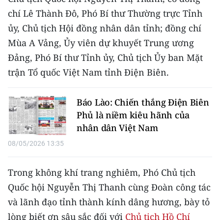
CHƯƠNG TRÌNH OCOP - MỖI XÃ
chí Lê Thành Đô, Phó Bí thư Thường trực Tỉnh
MỘT SẢN PHẨM
ủy, Chủ tịch Hội đồng nhân dân tỉnh; đồng chí
Mùa A Vảng, Ủy viên dự khuyết Trung ương
RADIO
Đảng, Phó Bí thư Tỉnh ủy, Chủ tịch Ủy ban Mặt
MEDIA CENTER
trận Tổ quốc Việt Nam tỉnh Điện Biên.
E-Magazine
Báo Lào: Chiến thắng Điện Biên
Phủ là niềm kiêu hãnh của
Video
nhân dân Việt Nam
Media Chính trị
08/05/2026 13:35
Media Kinh tế
Trong không khí trang nghiêm, Phó Chủ tịch
Media Văn hóa
Quốc hội Nguyễn Thị Thanh cùng Đoàn công tác
và lãnh đạo tỉnh thành kính dâng hương, bày tỏ
Media Xã hội
lòng biết ơn sâu sắc đối với
Chủ tịch Hồ Chí