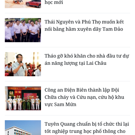
học mới
Thái Nguyên và Phú Thọ muốn kết
nối bằng hầm xuyên dãy Tam Đảo
Tháo gỡ khó khăn cho nhà đầu tư dự
án năng lượng tại Lai Châu
Công an Điện Biên thành lập Đội
Chữa cháy và Cứu nạn, cứu hộ khu
vực Sam Mứn
Tuyên Quang chuẩn bị tổ chức thi lại
tốt nghiệp trung học phổ thông cho