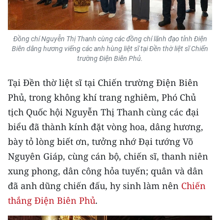
TIN MỚI
TIN ĐỊA PHƯƠNG
Đồng chí Nguyễn Thị Thanh cùng các đồng chí lãnh đạo tỉnh Điện
Biên dâng hương viếng các anh hùng liệt sĩ tại Đền thờ liệt sĩ Chiến
Trung du và miền núi phía Bắc
trường Điện Biên Phủ.
Đồng bằng sông Hồng
Tại Đền thờ liệt sĩ tại Chiến trường Điện Biên
Phủ, trong không khí trang nghiêm, Phó Chủ
Bắc Trung Bộ
tịch Quốc hội Nguyễn Thị Thanh cùng các đại
Duyên hải Nam Trung Bộ và Tây
biểu đã thành kính đặt vòng hoa, dâng hương,
Nguyên
bày tỏ lòng biết ơn, tưởng nhớ Đại tướng Võ
Đông Nam Bộ
Nguyên Giáp, cùng cán bộ, chiến sĩ, thanh niên
xung phong, dân công hỏa tuyến; quân và dân
Đồng bằng sông Cửu Long
đã anh dũng chiến đấu, hy sinh làm nên
Chiến
Chuyên trang Hà Nội
thắng Điện Biên Phủ
.
Chuyên trang TP. Hồ Chí Minh