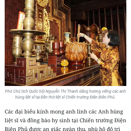
CHUYÊN ĐỀ
CÁC CHUYÊN TRANG
VỀ BÁO NHÂN DÂN
THỜI NAY
NHÂN DÂN CUỐI TUẦN
NHÂN DÂN HẰNG THÁNG
Phó Chủ tịch Quốc hội Nguyễn Thị Thanh dâng hương viếng các anh
hùng liệt sĩ tại Đền thờ liệt sĩ Chiến trường Điện Biên Phủ.
MUA BÁO
Các đại biểu kính mong anh linh các Anh hùng
ĐỌC BÁO IN
liệt sĩ và đồng bào hy sinh tại Chiến trường Điện
Biên Phủ được an giấc ngàn thu, phù hộ độ trì