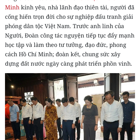
Media Pháp luật
Minh
kính yêu, nhà lãnh đạo thiên tài, người đã
cống hiến trọn đời cho sự nghiệp đấu tranh giải
Media Du lịch
phóng dân tộc Việt Nam. Trước anh linh của
Media Thế giới
Người, Đoàn công tác nguyện tiếp tục đẩy mạnh
Media Thể thao
học tập và làm theo tư tưởng, đạo đức, phong
cách Hồ Chí Minh; đoàn kết, chung sức xây
Media Giáo dục
dựng đất nước ngày càng phát triển phồn vinh.
Media Y tế
Media Khoa học - Công nghệ
Media Môi trường
Ảnh
Infographic