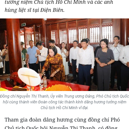
tưởng niệm Chủ tịch Hồ Chí Minh và các anh
THỂ THAO
hùng liệt sĩ tại Điện Biên.
GIÁO DỤC
Y TẾ
KHOA HỌC - CÔNG NGHỆ
MÔI TRƯỜNG
BẠN ĐỌC
KIỂM CHỨNG THÔNG TIN
Đồng chí Nguyễn Thị Thanh, Ủy viên Trung ương Đảng, Phó Chủ tịch Quốc
hội cùng thành viên Đoàn công tác thành kính dâng hương tưởng niệm
TRI THỨC CHUYÊN SÂU
Chủ tịch Hồ Chí Minh vĩ đại.
54 DÂN TỘC VIỆT NAM
Tham gia đoàn dâng hương cùng đồng chí Phó
Chủ tịch Quốc hội Nguyễn Thị Thanh, có đồng