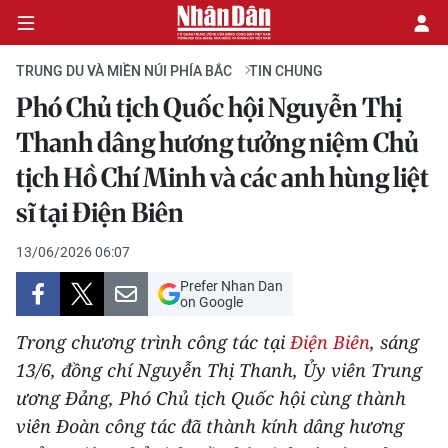
TRUNG DU VÀ MIỀN NÚI PHÍA BẮC
TIN CHUNG
Phó Chủ tịch Quốc hội Nguyễn Thị
CHÍNH TRỊ
Thanh dâng hương tưởng niệm Chủ
tịch Hồ Chí Minh và các anh hùng liệt
KINH TẾ
sĩ tại Điện Biên
VĂN HÓA
13/06/2026 06:07
XÃ HỘI
Prefer Nhan Dan
on Google
PHÁP LUẬT
Trong chương trình công tác tại
Điện Biên
, sáng
13/6, đồng chí Nguyễn Thị Thanh, Ủy viên Trung
DU LỊCH
ương Đảng, Phó Chủ tịch Quốc hội cùng thành
THẾ GIỚI
viên Đoàn công tác đã thành kính dâng hương