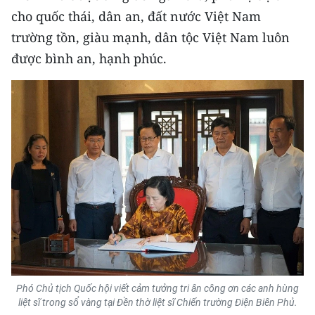
ENGLISH
cho quốc thái, dân an, đất nước Việt Nam
trường tồn, giàu mạnh, dân tộc Việt Nam luôn
中文
được bình an, hạnh phúc.
FRANÇAIS
РУССКИЙ
ESPAÑOL
한국어
Phó Chủ tịch Quốc hội viết cảm tưởng tri ân công ơn các anh hùng
liệt sĩ trong sổ vàng tại Đền thờ liệt sĩ Chiến trường Điện Biên Phủ.