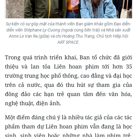
ENGLISH
中文
Sự kiện có sự góp mặt của thành viên Ban giám khảo gồm Đạo diễn-
diễn viên Stéphane Ly-Cuong (ngoài cùng bên trái) và Nhà sản xuất
FRANÇAIS
Anne Le Van Ra (giữa) và chị Hoàng Thu Trang, Chủ tịch Hiệp hội
ART SPACE.
РУССКИЙ
Trong quá trình triển khai, Ban tổ chức đã giới
ESPAÑOL
thiệu và lan tỏa Liên hoan phim tới hơn 35
trường trung học phổ thông, cao đẳng và đại học
한국어
trên cả nước, qua đó thu hút sự tham gia của
đông đảo các bạn trẻ quan tâm đến văn hóa,
nghệ thuật, điện ảnh.
Một điểm đáng chú ý là nhiều tác giả của các tác
phẩm tham dự Liên hoan phim vẫn đang là học
sinh, sinh viên hoặc những nhà làm phim trẻ.