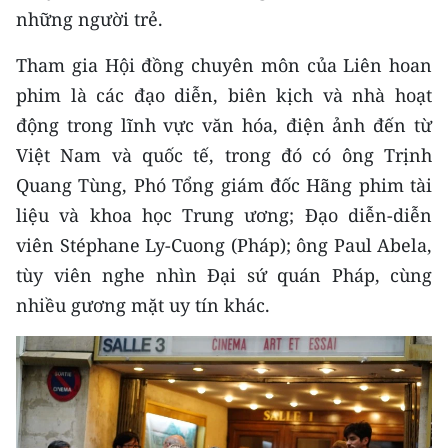
Media Pháp luật
những người trẻ.
Media Du lịch
Tham gia Hội đồng chuyên môn của Liên hoan
phim là các đạo diễn, biên kịch và nhà hoạt
Media Thế giới
động trong lĩnh vực văn hóa, điện ảnh đến từ
Media Thể thao
Việt Nam và quốc tế, trong đó có ông Trịnh
Quang Tùng, Phó Tổng giám đốc Hãng phim tài
Media Giáo dục
liệu và khoa học Trung ương; Đạo diễn-diễn
Media Y tế
viên Stéphane Ly-Cuong (Pháp); ông Paul Abela,
Media Khoa học - Công nghệ
tùy viên nghe nhìn Đại sứ quán Pháp, cùng
nhiều gương mặt uy tín khác.
Media Môi trường
Ảnh
Infographic