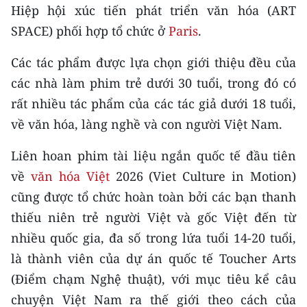
CHƯƠNG TRÌNH OCOP - MỖI XÃ
Hiệp hội xúc tiến phát triển văn hóa (ART
MỘT SẢN PHẨM
SPACE) phối hợp tổ chức ở
Paris
.
Các tác phẩm được lựa chọn giới thiệu đều của
RADIO
các nhà làm phim trẻ dưới 30 tuổi, trong đó có
MEDIA CENTER
rất nhiều tác phẩm của các tác giả dưới 18 tuổi,
về văn hóa, làng nghề và con người Việt Nam.
E-Magazine
Liên hoan phim tài liệu ngắn quốc tế đầu tiên
Video
về
văn hóa Việt
2026 (Viet Culture in Motion)
Media Chính trị
cũng được tổ chức hoàn toàn bởi các bạn thanh
thiếu niên trẻ người Việt và gốc Việt đến từ
Media Kinh tế
nhiều quốc gia, đa số trong lứa tuổi 14-20 tuổi,
Media Văn hóa
là thành viên của dự án quốc tế Toucher Arts
(Điểm chạm Nghệ thuật), với mục tiêu kể câu
Media Xã hội
chuyện Việt Nam ra thế giới theo cách của