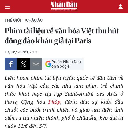
THẾ GIỚI
CHÂU ÂU
Phim tài liệu về văn hóa Việt thu hút
CHÍNH TRỊ
đông đảo khán giả tại Paris
KINH TẾ
13/06/2026 02:10
Prefer Nhan Dan
VĂN HÓA
on Google
Liên hoan phim tài liệu ngắn quốc tế đầu tiên về
XÃ HỘI
văn hóa Việt của các nhà làm phim trẻ chính
thức khai mạc tại rạp Saint-André des Arts ở
PHÁP LUẬT
Paris, Cộng hòa
Pháp
, đánh dấu sự khởi đầu
DU LỊCH
chuỗi các buổi trình chiếu và giao lưu điện ảnh
diễn ra tại nhiều thành phố ở châu Âu, kéo dài từ
THẾ GIỚI
ngày 11/6 đến 5/7.