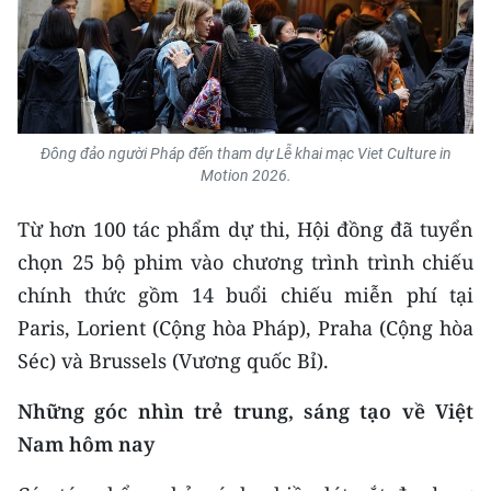
TIN MỚI
TIN ĐỊA PHƯƠNG
Trung du và miền núi phía Bắc
Đông đảo người Pháp đến tham dự Lễ khai mạc Viet Culture in
Đồng bằng sông Hồng
Motion 2026.
Bắc Trung Bộ
Từ hơn 100 tác phẩm dự thi, Hội đồng đã tuyển
chọn 25 bộ phim vào chương trình trình chiếu
Duyên hải Nam Trung Bộ và Tây
chính thức gồm 14 buổi chiếu miễn phí tại
Nguyên
Paris, Lorient (Cộng hòa Pháp), Praha (Cộng hòa
Đông Nam Bộ
Séc) và Brussels (Vương quốc Bỉ).
Đồng bằng sông Cửu Long
Những góc nhìn trẻ trung, sáng tạo về Việt
Chuyên trang Hà Nội
Nam hôm nay
Chuyên trang TP. Hồ Chí Minh