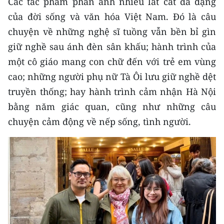
Các tác phẩm phản ánh nhiều lát cắt đa dạng
của đời sống và văn hóa Việt Nam. Đó là câu
CHUYÊN ĐỀ
chuyện về những nghệ sĩ tuồng vẫn bền bỉ gìn
CÁC CHUYÊN TRANG
giữ nghề sau ánh đèn sân khấu; hành trình của
một cô giáo mang con chữ đến với trẻ em vùng
cao; những người phụ nữ Tà Ôi lưu giữ nghề dệt
VỀ BÁO NHÂN DÂN
truyền thống; hay hành trình cảm nhận Hà Nội
THỜI NAY
bằng năm giác quan, cũng như những câu
chuyện cảm động về nếp sống, tình người.
NHÂN DÂN CUỐI TUẦN
NHÂN DÂN HẰNG THÁNG
MUA BÁO
ĐỌC BÁO IN