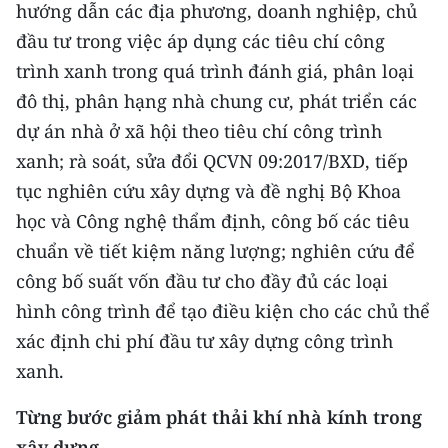
hướng dẫn các địa phương, doanh nghiệp, chủ
ENGLISH
đầu tư trong việc áp dụng các tiêu chí công
中文
trình xanh trong quá trình đánh giá, phân loại
đô thị, phân hạng nhà chung cư, phát triển các
FRANÇAIS
dự án nhà ở xã hội theo tiêu chí công trình
РУССКИЙ
xanh; rà soát, sửa đổi QCVN 09:2017/BXD, tiếp
tục nghiên cứu xây dựng và đề nghị Bộ Khoa
ESPAÑOL
học và Công nghệ thẩm định, công bố các tiêu
chuẩn về tiết kiệm năng lượng; nghiên cứu để
한국어
công bố suất vốn đầu tư cho đầy đủ các loại
hình công trình để tạo điều kiện cho các chủ thể
xác định chi phí đầu tư xây dựng công trình
xanh.
Từng bước giảm phát thải khí nhà kính trong
xây dựng