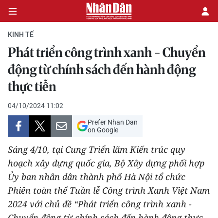
KINH TẾ
Phát triển công trình xanh - Chuyển
CHÍNH TRỊ
động từ chính sách đến hành động
thực tiễn
KINH TẾ
04/10/2024 11:02
VĂN HÓA
Prefer Nhan Dan
on Google
XÃ HỘI
Sáng 4/10, tại Cung Triển lãm Kiến trúc quy
PHÁP LUẬT
hoạch xây dựng quốc gia, Bộ Xây dựng phối hợp
Ủy ban nhân dân thành phố Hà Nội tổ chức
DU LỊCH
Phiên toàn thể Tuần lễ Công trình Xanh Việt Nam
2024 với chủ đề “Phát triển công trình xanh -
THẾ GIỚI
Chuyển động từ chính sách đến hành động thực