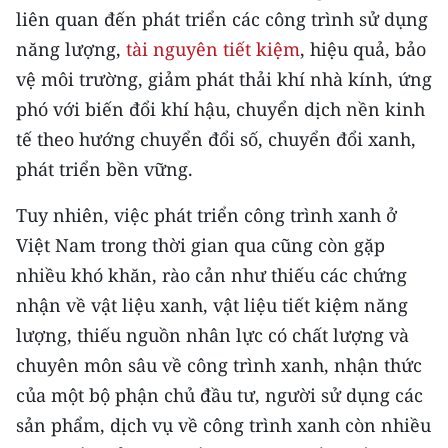
liên quan đến phát triển các công trình sử dụng
TIN MỚI
năng lượng,
tài nguyên tiết kiệm
, hiệu quả, bảo
TIN ĐỊA PHƯƠNG
vệ môi trường, giảm phát thải khí nhà kính, ứng
phó với biến đổi khí hậu, chuyển dịch nền kinh
Trung du và miền núi phía Bắc
tế theo hướng chuyển đổi số, chuyển đổi xanh,
Đồng bằng sông Hồng
phát triển bền vững.
Bắc Trung Bộ
Tuy nhiên, việc phát triển công trình xanh ở
Việt Nam trong thời gian qua cũng còn gặp
Duyên hải Nam Trung Bộ và Tây
Nguyên
nhiều khó khăn, rào cản như thiếu các chứng
nhận về vật liệu xanh, vật liệu tiết kiệm năng
Đông Nam Bộ
lượng, thiếu nguồn nhân lực có chất lượng và
Đồng bằng sông Cửu Long
chuyên môn sâu về công trình xanh, nhận thức
của một bộ phận chủ đầu tư, người sử dụng các
Chuyên trang Hà Nội
sản phẩm, dịch vụ về công trình xanh còn nhiều
Chuyên trang TP. Hồ Chí Minh