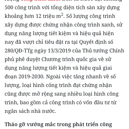
CHƯƠNG TRÌNH OCOP - MỖI XÃ
500 công trình với tổng diện tích sàn xây dựng
MỘT SẢN PHẨM
2
khoảng hơn 12 triệu m
. Số lượng công trình
xây dựng được chứng nhận công trình xanh, sử
RADIO
dụng năng lượng tiết kiệm và hiệu quả hiện
nay đã vượt chỉ tiêu đặt ra tại Quyết định số
MEDIA CENTER
280/QĐ-TTg ngày 13/3/2019 của Thủ tướng Chính
E-Magazine
phủ phê duyệt Chương trình quốc gia về sử
dụng năng lượng tiết kiệm và hiệu quả giai
Video
đoạn 2019-2030. Ngoài việc tăng nhanh về số
Media Chính trị
lượng, loại hình công trình đạt chứng nhận
cũng được mở rộng sang nhiều loại hình công
Media Kinh tế
trình, bao gồm cả công trình có vốn đầu tư từ
Media Văn hóa
ngân sách nhà nước.
Media Xã hội
Tháo gỡ vướng mắc trong phát triển công