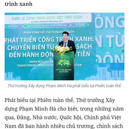
Media Pháp luật
trình xanh
Media Du lịch
Media Thế giới
Media Thể thao
Media Giáo dục
Media Y tế
Media Khoa học - Công nghệ
Thứ trưởng Xây dựng Phạm Minh Hà phát biểu tại Phiên toàn thể.
Media Môi trường
Phát biểu tại Phiên toàn thể, Thứ trưởng Xây
Ảnh
dựng Phạm Minh Hà cho biết, trong những năm
Infographic
qua, Đảng, Nhà nước, Quốc hội, Chính phủ Việt
Nam đã ban hành nhiều chủ trương, chính sách