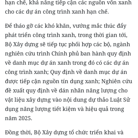
hạn chế, khả năng tiếp cận các nguồn vốn xanh
cho các dự án công trình xanh hạn chế.
CHUYÊN ĐỀ
Để tháo gỡ các khó khăn, vướng mắc thúc đẩy
CÁC CHUYÊN TRANG
phát triển công trình xanh, trong thời gian tới,
Bộ Xây dựng sẽ tiếp tục phối hợp các bộ, ngành
VỀ BÁO NHÂN DÂN
nghiên cứu trình Chính phủ ban hành quy định
về danh mục dự án xanh trong đó có các dự án
THỜI NAY
công trình xanh; Quy định về danh mục dự án
NHÂN DÂN CUỐI TUẦN
được tiếp cận nguồn tín dụng xanh; Nghiên cứu
đề xuất quy định về dán nhãn năng lượng cho
NHÂN DÂN HẰNG THÁNG
vật liệu xây dựng vào nội dung dự thảo Luật Sử
MUA BÁO
dụng năng lượng tiết kiệm và hiệu quả trong
năm 2025.
ĐỌC BÁO IN
Đồng thời, Bộ Xây dựng tổ chức triển khai và