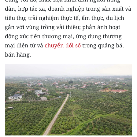
Media Pháp luật
dân, hợp tác xã, doanh nghiệp trong sản xuất và
Media Du lịch
tiêu thụ; trải nghiệm thực tế, ẩm thực, du lịch
gắn với vùng trồng vải thiều; phản ánh hoạt
Media Thế giới
động xúc tiến thương mại, ứng dụng thương
Media Thể thao
mại điện tử và
chuyển đổi số
trong quảng bá,
bán hàng.
Media Giáo dục
Media Y tế
Media Khoa học - Công nghệ
Media Môi trường
Ảnh
Infographic