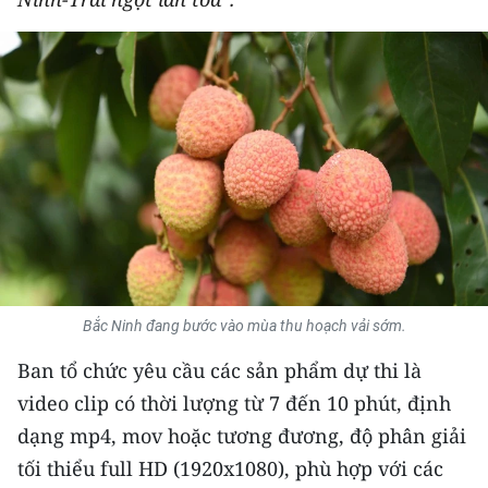
THỂ THAO
GIÁO DỤC
Y TẾ
KHOA HỌC - CÔNG NGHỆ
MÔI TRƯỜNG
BẠN ĐỌC
Bắc Ninh đang bước vào mùa thu hoạch vải sớm.
KIỂM CHỨNG THÔNG TIN
Ban tổ chức yêu cầu các sản phẩm dự thi là
TRI THỨC CHUYÊN SÂU
video clip có thời lượng từ 7 đến 10 phút, định
dạng mp4, mov hoặc tương đương, độ phân giải
54 DÂN TỘC VIỆT NAM
tối thiểu full HD (1920x1080), phù hợp với các