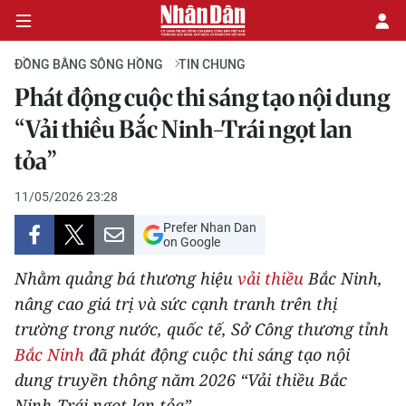
ĐỒNG BẰNG SÔNG HỒNG
TIN CHUNG
Phát động cuộc thi sáng tạo nội dung
CHÍNH TRỊ
“Vải thiều Bắc Ninh-Trái ngọt lan
tỏa”
KINH TẾ
11/05/2026 23:28
VĂN HÓA
Prefer Nhan Dan
on Google
XÃ HỘI
Nhằm quảng bá thương hiệu
vải thiều
Bắc Ninh,
PHÁP LUẬT
nâng cao giá trị và sức cạnh tranh trên thị
trường trong nước, quốc tế, Sở Công thương tỉnh
DU LỊCH
Bắc Ninh
đã phát động cuộc thi sáng tạo nội
dung truyền thông năm 2026 “Vải thiều Bắc
THẾ GIỚI
Ninh-Trái ngọt lan tỏa”.