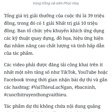
Vùng trồng vải sớm Phúc Hòa.
TIN MỚI
Tổng giá trị giải thưởng của cuộc thi là 39 triệu
TIN ĐỊA PHƯƠNG
đồng, trong đó có 1 giải Nhất trị giá 10 triệu
Trung du và miền núi phía Bắc
đồng. Ban tổ chức yêu khuyến khích ứng dụng
các kỹ thuật quay dựng, đồ họa, hiệu ứng hiện
Đồng bằng sông Hồng
đại nhằm nâng cao chất lượng và tính hấp dẫn
Bắc Trung Bộ
của tác phẩm.
Duyên hải Nam Trung Bộ và Tây
Các video phải được đăng tải công khai trên ít
Nguyên
nhất một nền tảng số như TikTok, YouTube hoặc
Đông Nam Bộ
Facebook trong thời gian nhận bài dự thi và gắn
các hashtag: #VaiThieuLucNgan, #bacninh,
Đồng bằng sông Cửu Long
#cuocthitruyenthongvaithieu.
Chuyên trang Hà Nội
Tác phẩm dự thi không chứa nội dung quảng
Chuyên trang TP. Hồ Chí Minh