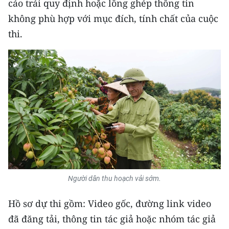
cáo trái quy định hoặc lồng ghép thông tin
không phù hợp với mục đích, tính chất của cuộc
CHUYÊN ĐỀ
thi.
CÁC CHUYÊN TRANG
VỀ BÁO NHÂN DÂN
THỜI NAY
NHÂN DÂN CUỐI TUẦN
NHÂN DÂN HẰNG THÁNG
MUA BÁO
Người dân thu hoạch vải sớm.
ĐỌC BÁO IN
Hồ sơ dự thi gồm: Video gốc, đường link video
đã đăng tải, thông tin tác giả hoặc nhóm tác giả