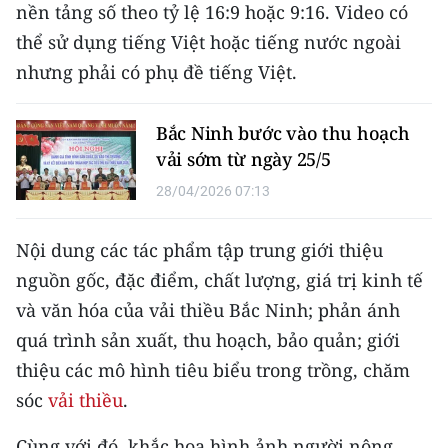
CHƯƠNG TRÌNH OCOP - MỖI XÃ
nền tảng số theo tỷ lệ 16:9 hoặc 9:16. Video có
MỘT SẢN PHẨM
thể sử dụng tiếng Việt hoặc tiếng nước ngoài
nhưng phải có phụ đề tiếng Việt.
RADIO
Bắc Ninh bước vào thu hoạch
MEDIA CENTER
vải sớm từ ngày 25/5
E-Magazine
28/04/2026 07:13
Video
Nội dung các tác phẩm tập trung giới thiệu
nguồn gốc, đặc điểm, chất lượng, giá trị kinh tế
Media Chính trị
và văn hóa của vải thiều Bắc Ninh; phản ánh
Media Kinh tế
quá trình sản xuất, thu hoạch, bảo quản; giới
Media Văn hóa
thiệu các mô hình tiêu biểu trong trồng, chăm
sóc
vải thiều
.
Media Xã hội
Cùng với đó, khắc họa hình ảnh người nông