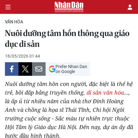
VĂN HÓA
Nuôi dưỡng tâm hồn thông qua giáo
CHÍNH TRỊ
dục di sản
KINH TẾ
18/05/2026 01:44
Prefer Nhan Dan
VĂN HÓA
on Google
Nuôi dưỡng tâm hồn con người, đặc biệt là thế hệ
XÃ HỘI
trẻ, bồi đắp bằng truyền thống,
di sản văn hóa
…,
là ấp ủ từ nhiều năm của nhà thơ Đinh Hoàng
PHÁP LUẬT
Anh và chồng là họa sĩ Thái Tĩnh, Chi hội Ngôi
DU LỊCH
trường cuộc sống - Sắc màu tự nhiên trực thuộc
Hội Tâm lý Giáo dục Hà Nội. Đến nay, dự án ấy đã
THẾ GIỚI
bước đầu hình thành.