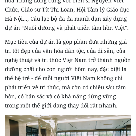
hóa Thăng Long cùng với Tiến sĩ Nguyễn Viết
TIN MỚI
Chức, Giáo sư Từ Thị Loan, Hội Tâm lý Giáo dục
Hà Nội..., Câu lạc bộ đã đã mạnh dạn xây dựng
TIN ĐỊA PHƯƠNG
dự án “Nuôi dưỡng và phát triển tâm hồn Việt”.
Trung du và miền núi phía Bắc
Mục tiêu của dự án là góp phần đưa những giá
Đồng bằng sông Hồng
trị tốt đẹp của văn hóa dân tộc, của di sản, của
nghệ thuật và tri thức Việt Nam trở thành nguồn
Bắc Trung Bộ
dưỡng chất cho con người hôm nay, đặc biệt là
Duyên hải Nam Trung Bộ và Tây
thế hệ trẻ - để mỗi người Việt Nam không chỉ
Nguyên
phát triển về tri thức, mà còn có chiều sâu tâm
Đông Nam Bộ
hồn, có bản sắc và có khả năng đứng vững
trong một thế giới đang thay đổi rất nhanh.
Đồng bằng sông Cửu Long
Chuyên trang Hà Nội
Chuyên trang TP. Hồ Chí Minh