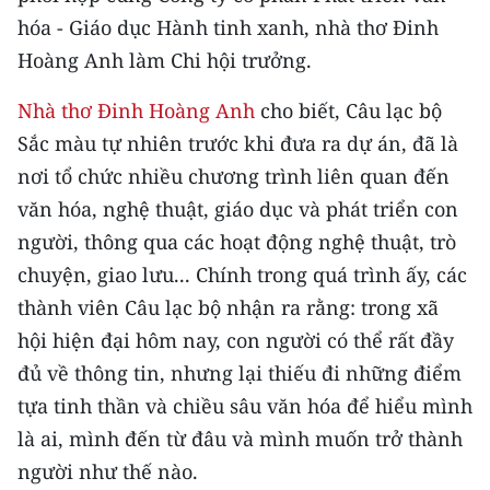
CHƯƠNG TRÌNH OCOP - MỖI XÃ
hóa - Giáo dục Hành tinh xanh, nhà thơ Đinh
MỘT SẢN PHẨM
Hoàng Anh làm Chi hội trưởng.
RADIO
Nhà thơ Đinh Hoàng Anh
cho biết, Câu lạc bộ
Sắc màu tự nhiên trước khi đưa ra dự án, đã là
MEDIA CENTER
nơi tổ chức nhiều chương trình liên quan đến
văn hóa, nghệ thuật, giáo dục và phát triển con
E-Magazine
người, thông qua các hoạt động nghệ thuật, trò
Video
chuyện, giao lưu... Chính trong quá trình ấy, các
Media Chính trị
thành viên Câu lạc bộ nhận ra rằng: trong xã
hội hiện đại hôm nay, con người có thể rất đầy
Media Kinh tế
đủ về thông tin, nhưng lại thiếu đi những điểm
Media Văn hóa
tựa tinh thần và chiều sâu văn hóa để hiểu mình
là ai, mình đến từ đâu và mình muốn trở thành
Media Xã hội
người như thế nào.