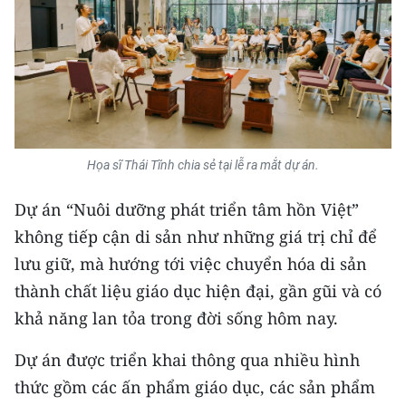
CHUYÊN ĐỀ
CÁC CHUYÊN TRANG
VỀ BÁO NHÂN DÂN
Họa sĩ Thái Tĩnh chia sẻ tại lễ ra mắt dự án.
THỜI NAY
Dự án “Nuôi dưỡng phát triển tâm hồn Việt”
NHÂN DÂN CUỐI TUẦN
không tiếp cận di sản như những giá trị chỉ để
lưu giữ, mà hướng tới việc chuyển hóa di sản
NHÂN DÂN HẰNG THÁNG
thành chất liệu giáo dục hiện đại, gần gũi và có
MUA BÁO
khả năng lan tỏa trong đời sống hôm nay.
Dự án được triển khai thông qua nhiều hình
ĐỌC BÁO IN
thức gồm các ấn phẩm giáo dục, các sản phẩm