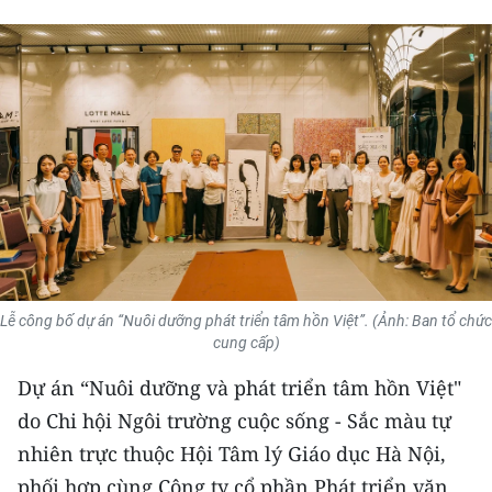
THỂ THAO
GIÁO DỤC
Y TẾ
KHOA HỌC - CÔNG NGHỆ
MÔI TRƯỜNG
BẠN ĐỌC
Lễ công bố dự án “Nuôi dưỡng phát triển tâm hồn Việt”. (Ảnh: Ban tổ chức
KIỂM CHỨNG THÔNG TIN
cung cấp)
Dự án “Nuôi dưỡng và phát triển tâm hồn Việt"
TRI THỨC CHUYÊN SÂU
do Chi hội Ngôi trường cuộc sống - Sắc màu tự
54 DÂN TỘC VIỆT NAM
nhiên trực thuộc Hội Tâm lý Giáo dục Hà Nội,
phối hợp cùng Công ty cổ phần Phát triển văn