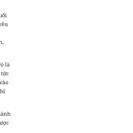
uổi
yêu
n,
ò là
 tức
 vào
hỉ
 hành
được