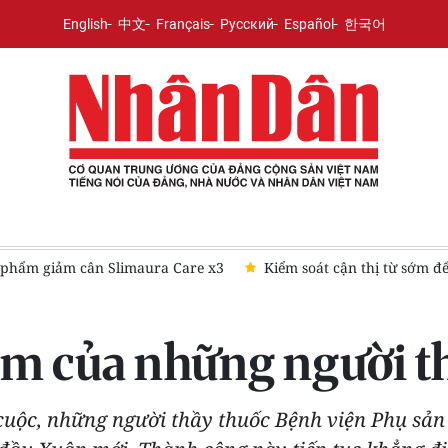
English
中文
Français
Русский
Español
한국어
 phẩm giảm cân Slimaura Care x3
Kiểm soát cận thị từ sớm để
ăm của những người t
cuộc, những người thầy thuốc Bệnh viện Phụ sản