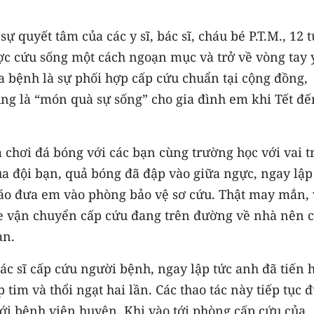
sự quyết tâm của các y sĩ, bác sĩ, cháu bé P.T.M., 12 t
 cứu sống một cách ngoạn mục và trở về vòng tay 
a bệnh là sự phối hợp cấp cứu chuẩn tại cộng đồng,
ũng là “món quà sự sống” cho gia đình em khi Tết đế
chơi đá bóng với các bạn cùng trường học với vai tr
a đội bạn, quả bóng đã đập vào giữa ngực, ngay lập
iáo đưa em vào phòng bảo vệ sơ cứu. Thật may mắn,
 xe vận chuyển cấp cứu đang trên đường về nhà nên c
ạn.
bác sĩ cấp cứu người bệnh, ngay lập tức anh đã tiến
 tim và thổi ngạt hai lần. Các thao tác này tiếp tục 
tới bệnh viện huyện. Khi vào tới phòng cấp cứu của