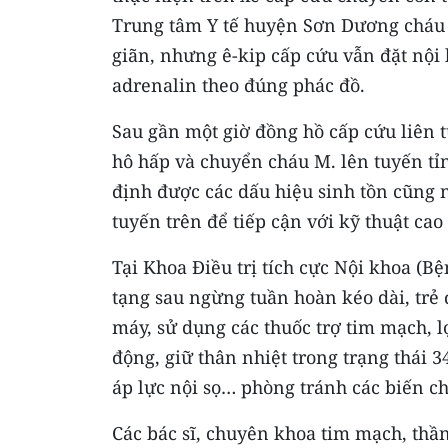
Trung tâm Y tế huyện Sơn Dương cháu v
giãn, nhưng ê-kip cấp cứu vẫn đặt nội 
adrenalin theo đúng phác đồ.
Sau gần một giờ đồng hồ cấp cứu liên tụ
hô hấp và chuyển cháu M. lên tuyến tỉ
định được các dấu hiệu sinh tồn cũng 
tuyến trên để tiếp cận với kỹ thuật ca
Tại Khoa Điều trị tích cực Nội khoa (
tạng sau ngừng tuần hoàn kéo dài, trẻ 
máy, sử dụng các thuốc trợ tim mạch, l
động, giữ thân nhiệt trong trạng thái 3
áp lực nội sọ… phòng tránh các biến c
Các bác sĩ, chuyên khoa tim mạch, thầ