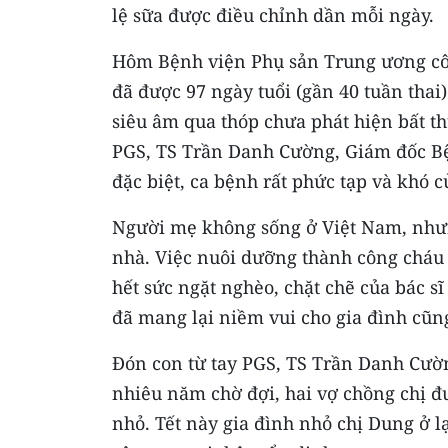
lệ sữa được điều chỉnh dần mỗi ngày.
Hôm Bệnh viện Phụ sản Trung ương côn
đã được 97 ngày tuổi (gần 40 tuần thai)
siêu âm qua thóp chưa phát hiện bất thư
PGS, TS Trần Danh Cường, Giám đốc Bệ
đặc biệt, ca bệnh rất phức tạp và khó c
Người mẹ không sống ở Việt Nam, nhưng
nhà. Việc nuôi dưỡng thành công cháu b
hết sức ngặt nghèo, chặt chẽ của bác s
đã mang lại niềm vui cho gia đình cũn
Đón con từ tay PGS, TS Trần Danh Cườn
nhiêu năm chờ đợi, hai vợ chồng chị 
nhỏ. Tết này gia đình nhỏ chị Dung ở 