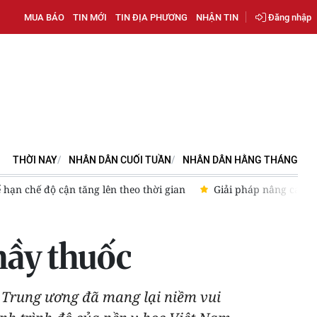
MUA BÁO
TIN MỚI
TIN ĐỊA PHƯƠNG
NHẬN TIN
Đăng nhập
THỜI NAY
NHÂN DÂN CUỐI TUẦN
NHÂN DÂN HẰNG THÁNG
 hạn chế độ cận tăng lên theo thời gian
Giải pháp nâng cao thị
hầy thuốc
 Trung ương đã mang lại niềm vui