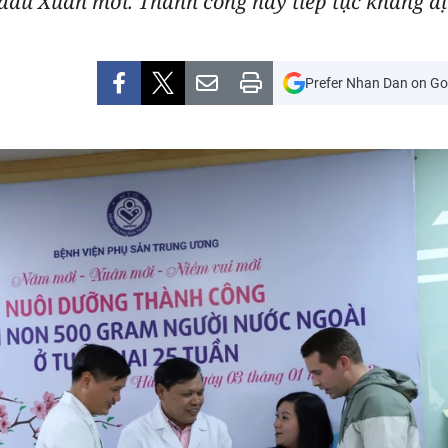
 đầu Xuân mới. Thành công này tiếp tục khẳng đị
Prefer Nhan Dan on Go