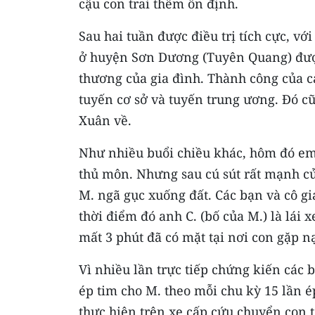
cậu con trai thêm ổn định.
Sau hai tuần được điều trị tích cực, với 
ở huyện Sơn Dương (Tuyên Quang) được
thương của gia đình. Thành công của c
tuyến cơ sở và tuyến trung ương. Đó c
Xuân về.
Như nhiều buổi chiều khác, hôm đó em 
thủ môn. Nhưng sau cú sút rất mạnh củ
M. ngã gục xuống đất. Các bạn và cô g
thời điểm đó anh C. (bố của M.) là lái
mất 3 phút đã có mặt tại nơi con gặp n
Vì nhiều lần trực tiếp chứng kiến các 
ép tim cho M. theo mỗi chu kỳ 15 lần ép
thực hiện trên xe cấp cứu chuyển con 