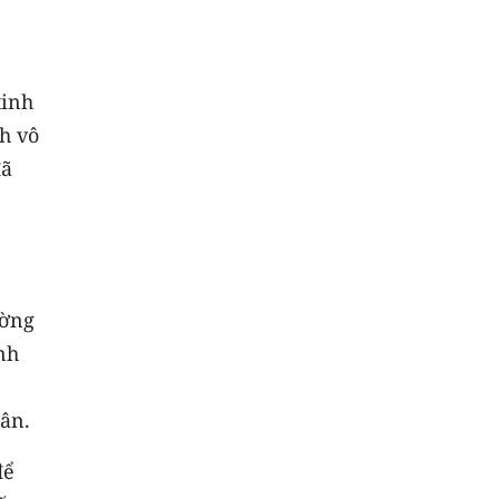
tinh
h vô
đã
ường
nh
hân.
để