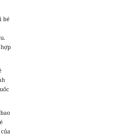
ì bé
u.
 hợp
ê
nh
huốc
 bao
é
 của