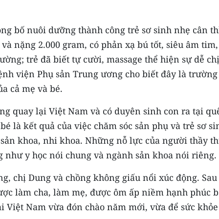
g bố nuôi dưỡng thành công trẻ sơ sinh nhẹ cân th
 và nặng 2.000 gram, có phản xạ bú tốt, siêu âm tim,
ờng; trẻ đã biết tự cười, massage thể hiện sự dễ chị
nh viện Phụ sản Trung ương cho biết đây là trường
ủa cả mẹ và bé.
 quay lại Việt Nam và có duyên sinh con ra tại qu
é là kết quả của việc chăm sóc sản phụ và trẻ sơ si
ĩ sản khoa, nhi khoa. Những nỗ lực của người thầy t
g như y học nói chung và ngành sản khoa nói riêng.
g, chị Dung và chồng không giấu nổi xúc động. Sau
được làm cha, làm mẹ, được ôm ấp niềm hạnh phúc b
lại Việt Nam vừa đón chào năm mới, vừa để sức khỏe