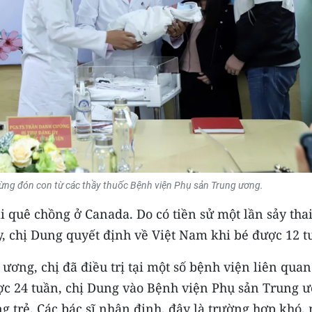
ng đón con từ các thầy thuốc Bệnh viện Phụ sản Trung ương.
i quê chồng ở Canada. Do có tiền sử một lần sảy thai
y, chị Dung quyết định về Việt Nam khi bé được 12 t
ương, chị đã điều trị tại một số bệnh viện liên quan
ược 24 tuần, chị Dung vào Bệnh viện Phụ sản Trung 
ng trẻ. Các bác sĩ nhận định, đây là trường hợp khó,