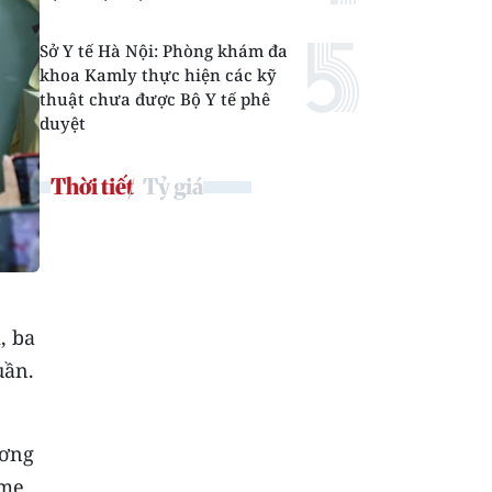
Sở Y tế Hà Nội: Phòng khám đa
khoa Kamly thực hiện các kỹ
thuật chưa được Bộ Y tế phê
duyệt
Thời tiết
Tỷ giá
, ba
uần.
ương
 mẹ