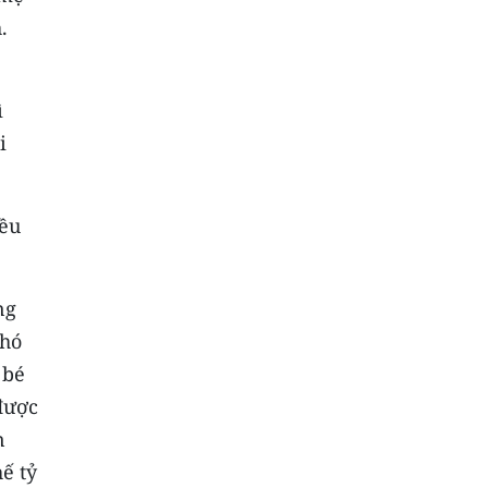
.
ì
i
iều
ng
khó
 bé
được
n
hế tỷ