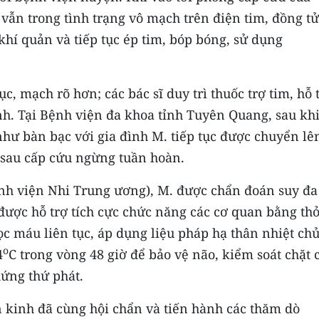
ẫn trong tình trạng vô mạch trên điện tim, đồng tử
khí quản và tiếp tục ép tim, bóp bóng, sử dụng
c, mạch rõ hơn; các bác sĩ duy trì thuốc trợ tim, hỗ 
nh. Tại Bệnh viện đa khoa tỉnh Tuyên Quang, sau kh
như bàn bạc với gia đình M. tiếp tục được chuyển lê
o sau cấp cứu ngừng tuần hoàn.
Bệnh viện Nhi Trung ương), M. được chẩn đoán suy đa
được hỗ trợ tích cực chức năng các cơ quan bằng th
ọc máu liên tục, áp dụng liệu pháp hạ thân nhiệt ch
o
4
C trong vòng 48 giờ để bảo vệ não, kiểm soát chặt 
hứng thứ phát.
n kinh đã cùng hội chẩn và tiến hành các thăm dò