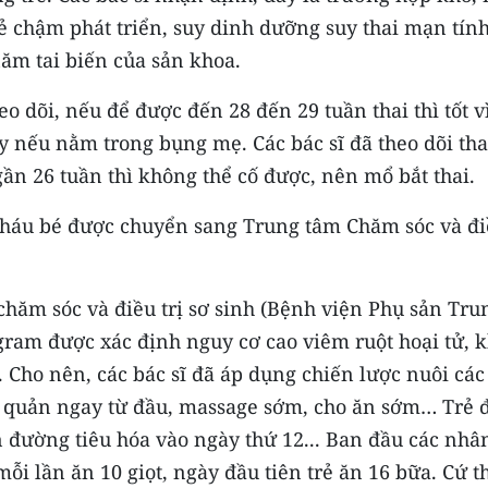
 trẻ chậm phát triển, suy dinh dưỡng suy thai mạn tính
năm tai biến của sản khoa.
eo dõi, nếu để được đến 28 đến 29 tuần thai thì tốt v
y nếu nằm trong bụng mẹ. Các bác sĩ đã theo dõi tha
gần 26 tuần thì không thể cố được, nên mổ bắt thai.
 Cháu bé được chuyển sang Trung tâm Chăm sóc và đ
hăm sóc và điều trị sơ sinh (Bệnh viện Phụ sản Tru
gram được xác định nguy cơ cao viêm ruột hoại tử, 
Cho nên, các bác sĩ đã áp dụng chiến lược nuôi các
hí quản ngay từ đầu, massage sớm, cho ăn sớm… Trẻ 
 đường tiêu hóa vào ngày thứ 12... Ban đầu các nhâ
mỗi lần ăn 10 giọt, ngày đầu tiên trẻ ăn 16 bữa. Cứ t