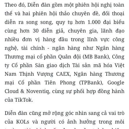
CHƯƠNG TRÌNH OCOP - MỖI XÃ
Theo đó, Diễn đàn gồm một phiên hội nghị toàn
MỘT SẢN PHẨM
thể và hai phiên hội thảo chuyên đề, đối thoại
diễn ra song song, quy tụ hơn 1.000 đại biểu
RADIO
cùng hơn 30 diễn giả, chuyên gia, lãnh đạo
nhiều đơn vị hàng đầu trong lĩnh vực công
MEDIA CENTER
nghệ, tài chính - ngân hàng như Ngân hàng
E-Magazine
Thương mại cổ phần Quân đội (MB Bank), Công
ty Cổ phần Sàn giao dịch Tài sản mã hóa Việt
Video
Nam Thịnh Vượng CAEX, Ngân hàng Thương
Media Chính trị
mại Cổ phần Tiên Phong (TPBank), Google
Cloud & Noventiq, cùng sự phối hợp đồng hành
Media Kinh tế
của TikTok.
Media Văn hóa
Diễn đàn cũng mở rộng góc nhìn sang cả vai trò
Media Xã hội
của KOLs và người có ảnh hưởng trong môi