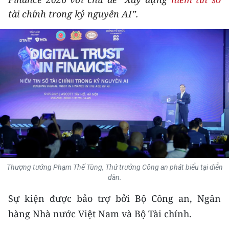
THỂ THAO
tài chính trong kỷ nguyên AI”.
GIÁO DỤC
Y TẾ
KHOA HỌC - CÔNG NGHỆ
MÔI TRƯỜNG
BẠN ĐỌC
KIỂM CHỨNG THÔNG TIN
Thượng tướng Phạm Thế Tùng, Thứ trưởng Công an phát biểu tại diễn
đàn.
TRI THỨC CHUYÊN SÂU
Sự kiện được bảo trợ bởi Bộ Công an, Ngân
54 DÂN TỘC VIỆT NAM
hàng Nhà nước Việt Nam và Bộ Tài chính.