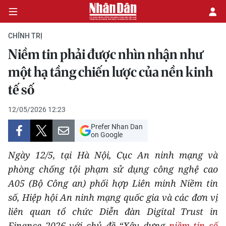
CHÍNH TRỊ
Niềm tin phải được nhìn nhận như
CHÍNH TRỊ
một hạ tầng chiến lược của nền kinh
tế số
KINH TẾ
12/05/2026 12:23
VĂN HÓA
Prefer Nhan Dan
on Google
XÃ HỘI
Ngày 12/5, tại Hà Nội, Cục An ninh mạng và
PHÁP LUẬT
phòng chống tội phạm sử dụng công nghệ cao
A05 (Bộ Công an) phối hợp Liên minh Niềm tin
DU LỊCH
số, Hiệp hội An ninh mạng quốc gia và các đơn vị
liên quan tổ chức Diễn đàn Digital Trust in
THẾ GIỚI
Finance 2026 với chủ đề “Xây dựng
niềm tin số