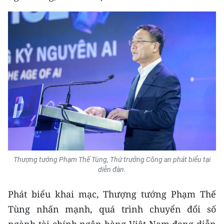
TIN MỚI
TIN ĐỊA PHƯƠNG
Trung du và miền núi phía Bắc
Đồng bằng sông Hồng
Bắc Trung Bộ
Duyên hải Nam Trung Bộ và Tây
Nguyên
Đông Nam Bộ
Thượng tướng Phạm Thế Tùng, Thứ trưởng Công an phát biểu tại
diễn đàn.
Đồng bằng sông Cửu Long
Phát biểu khai mạc, Thượng tướng Phạm Thế
Chuyên trang Hà Nội
Tùng nhấn mạnh, quá trình chuyển đổi số
Chuyên trang TP. Hồ Chí Minh
ngành tài chính ngân hàng Việt Nam đang diễn