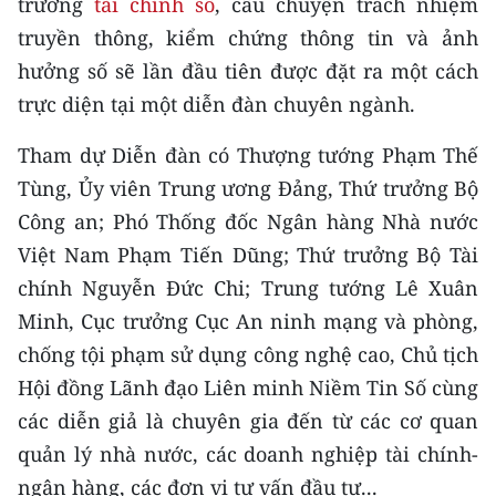
trường
tài chính số
, câu chuyện trách nhiệm
Media Pháp luật
truyền thông, kiểm chứng thông tin và ảnh
Media Du lịch
hưởng số sẽ lần đầu tiên được đặt ra một cách
trực diện tại một diễn đàn chuyên ngành.
Media Thế giới
Tham dự Diễn đàn có Thượng tướng Phạm Thế
Media Thể thao
Tùng, Ủy viên Trung ương Đảng, Thứ trưởng Bộ
Media Giáo dục
Công an; Phó Thống đốc Ngân hàng Nhà nước
Media Y tế
Việt Nam Phạm Tiến Dũng; Thứ trưởng Bộ Tài
chính Nguyễn Đức Chi; Trung tướng Lê Xuân
Media Khoa học - Công nghệ
Minh, Cục trưởng Cục An ninh mạng và phòng,
Media Môi trường
chống tội phạm sử dụng công nghệ cao, Chủ tịch
Hội đồng Lãnh đạo Liên minh Niềm Tin Số cùng
Ảnh
các diễn giả là chuyên gia đến từ các cơ quan
Infographic
quản lý nhà nước, các doanh nghiệp tài chính-
ngân hàng, các đơn vị tư vấn đầu tư...