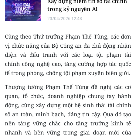
Xây dựng niềm tin số tài chính
ENGLISH
trong kỷ nguyên AI
中文
23/04/2026 12:48
FRANÇAIS
Cũng theo Thứ trưởng Phạm Thế Tùng, các đơn
vị chức năng của Bộ Công an đã chủ động nhận
РУССКИЙ
diện và đấu tranh với các loại tội phạm tài
ESPAÑOL
chính công nghệ cao, tăng cường hợp tác quốc
tế trong phòng, chống tội phạm xuyên biên giới.
한국어
Thượng tướng Phạm Thế Tùng đề nghị các cơ
quan, tổ chức, doanh nghiệp chung tay hành
động, cùng xây dựng một hệ sinh thái tài chính
số an toàn, minh bạch, đáng tin cậy. Qua đó tạo
nền tảng vững chắc cho tăng trưởng kinh tế
nhanh và bền vững trong giai đoạn mới của