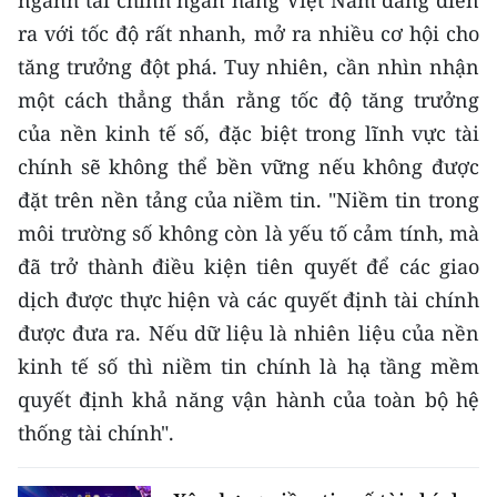
ra với tốc độ rất nhanh, mở ra nhiều cơ hội cho
CHUYÊN ĐỀ
tăng trưởng đột phá. Tuy nhiên, cần nhìn nhận
một cách thẳng thắn rằng tốc độ tăng trưởng
CÁC CHUYÊN TRANG
của nền kinh tế số, đặc biệt trong lĩnh vực tài
chính sẽ không thể bền vững nếu không được
VỀ BÁO NHÂN DÂN
đặt trên nền tảng của niềm tin. "Niềm tin trong
THỜI NAY
môi trường số không còn là yếu tố cảm tính, mà
đã trở thành điều kiện tiên quyết để các giao
NHÂN DÂN CUỐI TUẦN
dịch được thực hiện và các quyết định tài chính
được đưa ra. Nếu dữ liệu là nhiên liệu của nền
NHÂN DÂN HẰNG THÁNG
kinh tế số thì niềm tin chính là hạ tầng mềm
MUA BÁO
quyết định khả năng vận hành của toàn bộ hệ
thống tài chính".
ĐỌC BÁO IN