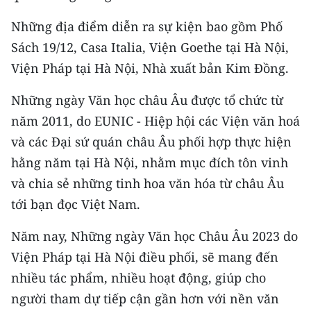
TIN MỚI
Những địa điểm diễn ra sự kiện bao gồm Phố
TIN ĐỊA PHƯƠNG
Sách 19/12, Casa Italia, Viện Goethe tại Hà Nội,
Viện Pháp tại Hà Nội, Nhà xuất bản Kim Đồng.
Trung du và miền núi phía Bắc
Những ngày Văn học châu Âu được tổ chức từ
Đồng bằng sông Hồng
năm 2011, do EUNIC - Hiệp hội các Viện văn hoá
Bắc Trung Bộ
và các Đại sứ quán châu Âu phối hợp thực hiện
hằng năm tại Hà Nội, nhằm mục đích tôn vinh
Duyên hải Nam Trung Bộ và Tây
và chia sẻ những tinh hoa văn hóa từ châu Âu
Nguyên
tới bạn đọc Việt Nam.
Đông Nam Bộ
Năm nay, Những ngày Văn học Châu Âu 2023 do
Đồng bằng sông Cửu Long
Viện Pháp tại Hà Nội điều phối, sẽ mang đến
nhiều tác phẩm, nhiều hoạt động, giúp cho
Chuyên trang Hà Nội
người tham dự tiếp cận gần hơn với nền văn
Chuyên trang TP. Hồ Chí Minh