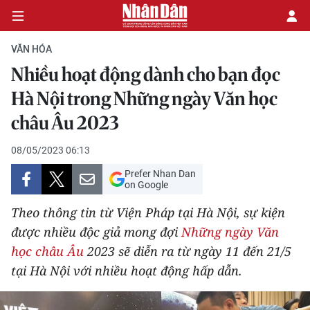
VĂN HÓA
Nhiều hoạt động dành cho bạn đọc
CHÍNH TRỊ
Hà Nội trong Những ngày Văn học
châu Âu 2023
KINH TẾ
08/05/2023 06:13
VĂN HÓA
Prefer Nhan Dan
on Google
XÃ HỘI
Theo thông tin từ Viện Pháp tại Hà Nội, sự kiện
PHÁP LUẬT
được nhiều độc giả mong đợi
Những ngày Văn
học châu Âu
2023 sẽ diễn ra từ ngày 11 đến 21/5
DU LỊCH
tại Hà Nội với nhiều hoạt động hấp dẫn.
THẾ GIỚI