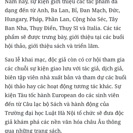
Năm nay, sự kiện giới thiệu các tác phẩm đa
Media Pháp luật
dạng đến từ Anh, Ba Lan, Bỉ, Đan Mạch, Đức,
Media Du lịch
Hungary, Pháp, Phần Lan, Cộng hòa Séc, Tây
Ban Nha, Thụy Điển, Thụy Sĩ và Italia. Các tác
Media Thế giới
phẩm sẽ được trưng bày, giới thiệu tại các buổi
Media Thể thao
hội thảo, giới thiệu sách và triển lãm.
Media Giáo dục
Sau lễ khai mạc, độc giả còn có cơ hội tham gia
Media Y tế
các chuỗi sự kiện giao lưu với tác giả, dịch giả,
biên tập viên nhà xuất bản và tham dự các buổi
Media Khoa học - Công nghệ
hội thảo hay các hoạt động tương tác khác. Sự
Media Môi trường
kiện Tàu tốc hành European do các sinh viên
đến từ Câu lạc bộ Sách và hành động của
Ảnh
Trường đại học Luật Hà Nội tổ chức sẽ đưa độc
Infographic
giả khám phá các nền văn hóa châu Âu thông
qua những trang sách.