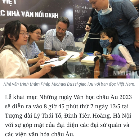
THỂ THAO
GIÁO DỤC
Y TẾ
KHOA HỌC - CÔNG NGHỆ
MÔI TRƯỜNG
BẠN ĐỌC
Nhà văn trinh thám Pháp Michael Bussi giao lưu với bạn đọc Việt Nam.
Lễ khai mạc Những ngày Văn học châu Âu 2023
KIỂM CHỨNG THÔNG TIN
sẽ diễn ra vào 8 giờ 45 phút thứ 7 ngày 13/5 tại
TRI THỨC CHUYÊN SÂU
Tượng đài Lý Thái Tổ, Đinh Tiên Hoàng, Hà Nội
với sự góp mặt của đại diện các đại sứ quán và
54 DÂN TỘC VIỆT NAM
các viện văn hóa châu Âu.