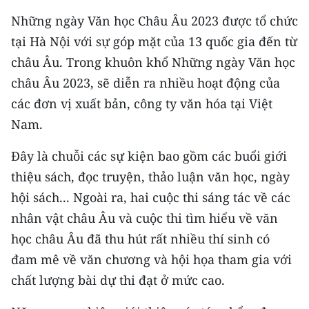
CHƯƠNG TRÌNH OCOP - MỖI XÃ
Những ngày Văn học Châu Âu 2023 được tổ chức
MỘT SẢN PHẨM
tại Hà Nội với sự góp mặt của 13 quốc gia đến từ
châu Âu. Trong khuôn khổ Những ngày Văn học
RADIO
châu Âu 2023, sẽ diễn ra nhiều hoạt động của
MEDIA CENTER
các đơn vị xuất bản, công ty văn hóa tại Việt
Nam.
E-Magazine
Đây là chuỗi các sự kiện bao gồm các buổi giới
Video
thiệu sách, đọc truyện, thảo luận văn học, ngày
Media Chính trị
hội sách... Ngoài ra, hai cuộc thi sáng tác về các
nhân vật châu Âu và cuộc thi tìm hiểu về văn
Media Kinh tế
học châu Âu đã thu hút rất nhiều thí sinh có
Media Văn hóa
đam mê về văn chương và hội họa tham gia với
chất lượng bài dự thi đạt ở mức cao.
Media Xã hội