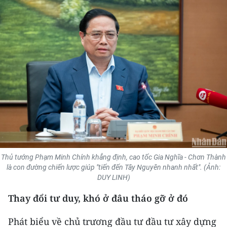
THỂ THAO
GIÁO DỤC
Y TẾ
KHOA HỌC - CÔNG NGHỆ
MÔI TRƯỜNG
BẠN ĐỌC
Thủ tướng Phạm Minh Chính khẳng định, cao tốc Gia Nghĩa - Chơn Thành
KIỂM CHỨNG THÔNG TIN
là con đường chiến lược giúp "tiến đến Tây Nguyên nhanh nhất". (Ảnh:
DUY LINH)
TRI THỨC CHUYÊN SÂU
Thay đổi tư duy, khó ở đâu tháo gỡ ở đó
54 DÂN TỘC VIỆT NAM
Phát biểu về chủ trương đầu tư đầu tư xây dựng