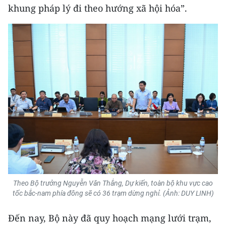
khung pháp lý đi theo hướng xã hội hóa”.
Theo Bộ trưởng Nguyễn Văn Thắng, Dự kiến, toàn bộ khu vực cao
tốc bắc-nam phía đông sẽ có 36 trạm dừng nghỉ. (Ảnh: DUY LINH)
Đến nay, Bộ này đã quy hoạch mạng lưới trạm,