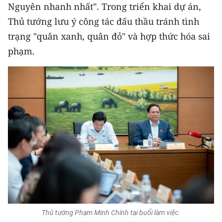
Nguyên nhanh nhất". Trong triển khai dự án,
TIN MỚI
Thủ tướng lưu ý công tác đấu thầu tránh tình
TIN ĐỊA PHƯƠNG
trạng "quân xanh, quân đỏ" và hợp thức hóa sai
phạm.
Trung du và miền núi phía Bắc
Đồng bằng sông Hồng
Bắc Trung Bộ
Duyên hải Nam Trung Bộ và Tây
Nguyên
Đông Nam Bộ
Đồng bằng sông Cửu Long
Chuyên trang Hà Nội
Thủ tướng Phạm Minh Chính tại buổi làm việc.
Chuyên trang TP. Hồ Chí Minh