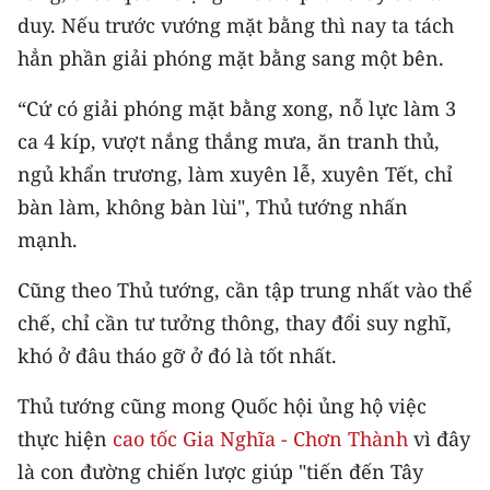
Media Pháp luật
duy. Nếu trước vướng mặt bằng thì nay ta tách
hẳn phần giải phóng mặt bằng sang một bên.
Media Du lịch
Media Thế giới
“Cứ có giải phóng mặt bằng xong, nỗ lực làm 3
ca 4 kíp, vượt nắng thắng mưa, ăn tranh thủ,
Media Thể thao
ngủ khẩn trương, làm xuyên lễ, xuyên Tết, chỉ
Media Giáo dục
bàn làm, không bàn lùi", Thủ tướng nhấn
mạnh.
Media Y tế
Cũng theo Thủ tướng, cần tập trung nhất vào thể
Media Khoa học - Công nghệ
chế, chỉ cần tư tưởng thông, thay đổi suy nghĩ,
Media Môi trường
khó ở đâu tháo gỡ ở đó là tốt nhất.
Ảnh
Thủ tướng cũng mong Quốc hội ủng hộ việc
thực hiện
cao tốc Gia Nghĩa - Chơn Thành
vì đây
Infographic
là con đường chiến lược giúp "tiến đến Tây