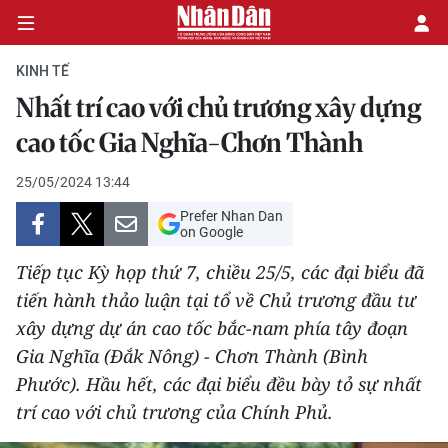
KINH TẾ
Nhất trí cao với chủ trương xây dựng
CHÍNH TRỊ
cao tốc Gia Nghĩa-Chơn Thành
KINH TẾ
25/05/2024 13:44
Prefer Nhan Dan
VĂN HÓA
on Google
Tiếp tục Kỳ họp thứ 7, chiều 25/5, các đại biểu đã
XÃ HỘI
tiến hành thảo luận tại tổ về Chủ trương đầu tư
xây dựng dự án cao tốc bắc-nam phía tây đoạn
PHÁP LUẬT
Gia Nghĩa (Đắk Nông) - Chơn Thành (Bình
DU LỊCH
Phước). Hầu hết, các đại biểu đều bày tỏ sự nhất
trí cao với chủ trương của Chính Phủ.
THẾ GIỚI