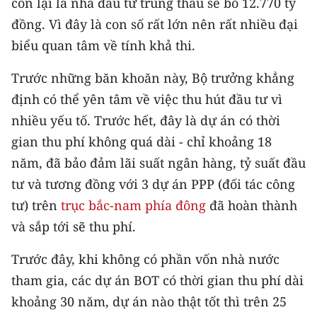
còn lại là nhà đầu tư trúng thầu sẽ bỏ 12.770 tỷ
ENGLISH
đồng. Vì đây là con số rất lớn nên rất nhiều đại
中文
biểu quan tâm về tính khả thi.
Trước những băn khoăn này, Bộ trưởng khẳng
FRANÇAIS
định có thể yên tâm về việc thu hút đầu tư vì
РУССКИЙ
nhiều yếu tố. Trước hết, đây là dự án có thời
gian thu phí không quá dài - chỉ khoảng 18
ESPAÑOL
năm, đã bảo đảm lãi suất ngân hàng, tỷ suất đầu
한국어
tư và tương đồng với 3 dự án PPP (đối tác công
tư) trên
trục bắc-nam phía đông
đã hoàn thành
và sắp tới sẽ thu phí.
Trước đây, khi không có phần vốn nhà nước
tham gia, các dự án BOT có thời gian thu phí dài
khoảng 30 năm, dự án nào thật tốt thì trên 25