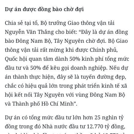
Dự án được đồng bào chờ đợi
CHUYÊN ĐỀ
Chia sẻ tại tổ, Bộ trưởng Giao thông vận tải
CÁC CHUYÊN TRANG
Nguyễn Văn Thắng cho biết: “Đây là dự án đồng
bào Đông Nam Bộ, Tây Nguyên chờ đợi. Bộ Giao
VỀ BÁO NHÂN DÂN
thông vận tải rất mừng khi được Chính phủ,
Quốc hội quan tâm dành 50% kinh phí tổng mức
THỜI NAY
đầu tư và 50% để kêu gọi doanh nghiệp. Nếu dự
NHÂN DÂN CUỐI TUẦN
án thành thực hiện, đây sẽ là tuyến đường đẹp,
chắc có hiệu quả lớn trong phát triển kinh tế xã
NHÂN DÂN HẰNG THÁNG
hội kết nối Tây Nguyên với vùng Đông Nam Bộ
và Thành phố Hồ Chí Minh”.
MUA BÁO
Dự án có tổng mức đầu tư lớn hơn 25 nghìn tỷ
ĐỌC BÁO IN
đồng trong đó Nhà nước đầu tư 12.770 tỷ đồng,