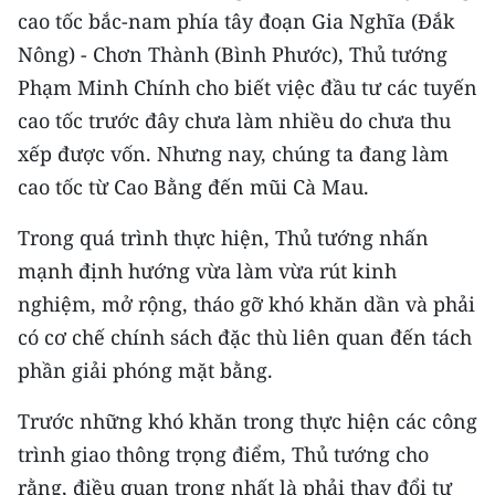
CHƯƠNG TRÌNH OCOP - MỖI XÃ
cao tốc bắc-nam phía tây đoạn Gia Nghĩa (Đắk
MỘT SẢN PHẨM
Nông) - Chơn Thành (Bình Phước), Thủ tướng
Phạm Minh Chính cho biết việc đầu tư các tuyến
RADIO
cao tốc trước đây chưa làm nhiều do chưa thu
xếp được vốn. Nhưng nay, chúng ta đang làm
MEDIA CENTER
cao tốc từ Cao Bằng đến mũi Cà Mau.
E-Magazine
Trong quá trình thực hiện, Thủ tướng nhấn
Video
mạnh định hướng vừa làm vừa rút kinh
nghiệm, mở rộng, tháo gỡ khó khăn dần và phải
Media Chính trị
có cơ chế chính sách đặc thù liên quan đến tách
Media Kinh tế
phần giải phóng mặt bằng.
Media Văn hóa
Trước những khó khăn trong thực hiện các công
trình giao thông trọng điểm, Thủ tướng cho
Media Xã hội
rằng, điều quan trọng nhất là phải thay đổi tư