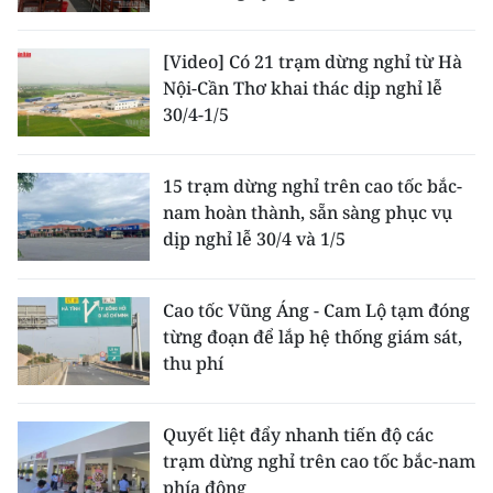
TIN MỚI
[Video] Có 21 trạm dừng nghỉ từ Hà
TIN ĐỊA PHƯƠNG
Nội-Cần Thơ khai thác dịp nghỉ lễ
30/4-1/5
Trung du và miền núi phía Bắc
Đồng bằng sông Hồng
15 trạm dừng nghỉ trên cao tốc bắc-
nam hoàn thành, sẵn sàng phục vụ
Bắc Trung Bộ
dịp nghỉ lễ 30/4 và 1/5
Duyên hải Nam Trung Bộ và Tây
Nguyên
Cao tốc Vũng Áng - Cam Lộ tạm đóng
từng đoạn để lắp hệ thống giám sát,
Đông Nam Bộ
thu phí
Đồng bằng sông Cửu Long
Quyết liệt đẩy nhanh tiến độ các
Chuyên trang Hà Nội
trạm dừng nghỉ trên cao tốc bắc-nam
phía đông
Chuyên trang TP. Hồ Chí Minh