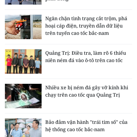
CHUYÊN ĐỀ
Ngăn chặn tình trạng cắt trộm, phá
hoại cáp điện, truyền dẫn dữ liệu
CÁC CHUYÊN TRANG
trên tuyến cao tốc bắc-nam
VỀ BÁO NHÂN DÂN
Quảng Trị: Điều tra, làm rõ 6 thiếu
niên ném đá vào ô-tô trên cao tốc
THỜI NAY
NHÂN DÂN CUỐI TUẦN
Nhiều xe bị ném đá gây vỡ kính khi
NHÂN DÂN HẰNG THÁNG
chạy trên cao tốc qua Quảng Trị
MUA BÁO
ĐỌC BÁO IN
Bảo đảm vận hành "trái tim số" của
hệ thống cao tốc bắc-nam