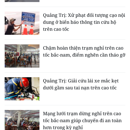
Media Pháp luật
Media Du lịch
Quảng Trị: Xử phạt đối tượng cạo nội
dung ở biển báo thông tin cứu hộ
Media Thế giới
trên cao tốc
Media Thể thao
Chậm hoàn thiện trạm nghỉ trên cao
Media Giáo dục
tốc bắc-nam, điểm nghẽn cần tháo gỡ
Media Y tế
Media Khoa học - Công nghệ
Quảng Trị: Giải cứu lái xe mắc kẹt
dưới gầm sau tai nạn trên cao tốc
Media Môi trường
Ảnh
Mạng lưới trạm dừng nghỉ trên cao
Infographic
tốc bắc-nam giúp chuyến đi an toàn
hơn trong kỳ nghỉ