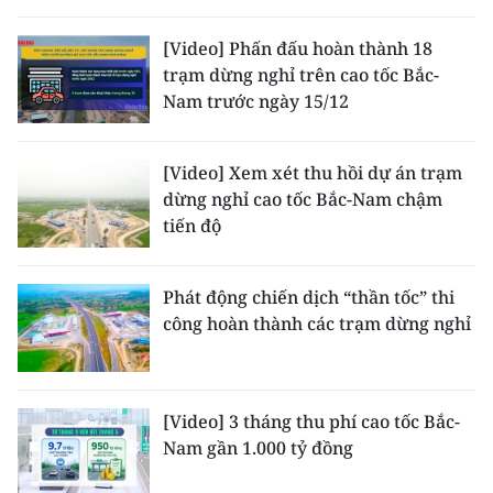
THỂ THAO
[Video] Phấn đấu hoàn thành 18
trạm dừng nghỉ trên cao tốc Bắc-
GIÁO DỤC
Nam trước ngày 15/12
Y TẾ
[Video] Xem xét thu hồi dự án trạm
KHOA HỌC - CÔNG NGHỆ
dừng nghỉ cao tốc Bắc-Nam chậm
tiến độ
MÔI TRƯỜNG
BẠN ĐỌC
Phát động chiến dịch “thần tốc” thi
công hoàn thành các trạm dừng nghỉ
KIỂM CHỨNG THÔNG TIN
TRI THỨC CHUYÊN SÂU
[Video] 3 tháng thu phí cao tốc Bắc-
Nam gần 1.000 tỷ đồng
54 DÂN TỘC VIỆT NAM