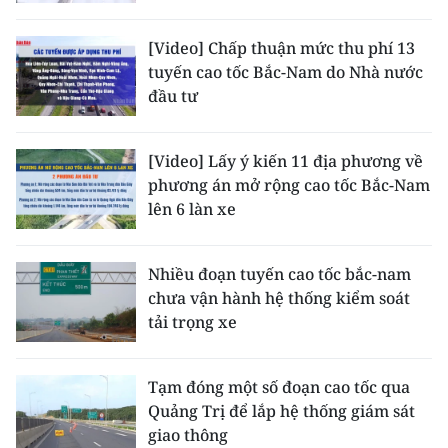
CHƯƠNG TRÌNH OCOP - MỖI XÃ
MỘT SẢN PHẨM
[Video] Chấp thuận mức thu phí 13
tuyến cao tốc Bắc-Nam do Nhà nước
đầu tư
RADIO
MEDIA CENTER
[Video] Lấy ý kiến 11 địa phương về
phương án mở rộng cao tốc Bắc-Nam
E-Magazine
lên 6 làn xe
Video
Nhiều đoạn tuyến cao tốc bắc-nam
Media Chính trị
chưa vận hành hệ thống kiểm soát
tải trọng xe
Media Kinh tế
Media Văn hóa
Tạm đóng một số đoạn cao tốc qua
Quảng Trị để lắp hệ thống giám sát
Media Xã hội
giao thông