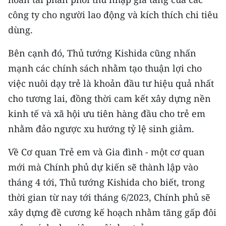
Media Pháp luật
công ty cho người lao động và kích thích chi tiêu
Media Du lịch
dùng.
Media Thế giới
Bên cạnh đó, Thủ tướng Kishida cũng nhấn
mạnh các chính sách nhằm tạo thuận lợi cho
Media Thể thao
việc nuôi dạy trẻ là khoản đầu tư hiệu quả nhất
Media Giáo dục
cho tương lai, đồng thời cam kết xây dựng nền
kinh tế và xã hội ưu tiên hàng đầu cho trẻ em
Media Y tế
nhằm đảo ngược xu hướng tỷ lệ sinh giảm.
Media Khoa học - Công nghệ
Về Cơ quan Trẻ em và Gia đình - một cơ quan
Media Môi trường
mới mà Chính phủ dự kiến sẽ thành lập vào
Ảnh
tháng 4 tới, Thủ tướng Kishida cho biết, trong
thời gian từ nay tới tháng 6/2023, Chính phủ sẽ
Infographic
xây dựng đề cương kế hoạch nhằm tăng gấp đôi