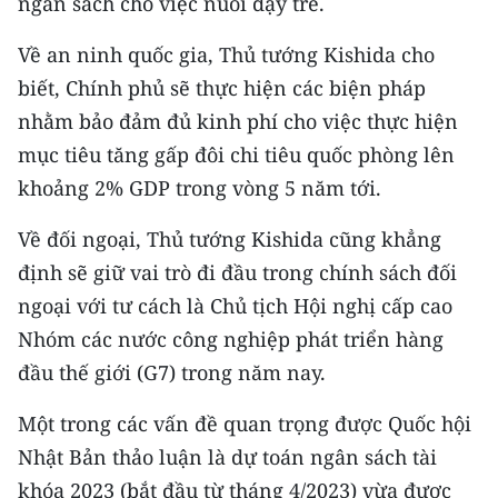
ngân sách cho việc nuôi dạy trẻ.
TIN MỚI
Về an ninh quốc gia, Thủ tướng Kishida cho
TIN ĐỊA PHƯƠNG
biết, Chính phủ sẽ thực hiện các biện pháp
nhằm bảo đảm đủ kinh phí cho việc thực hiện
Trung du và miền núi phía Bắc
mục tiêu tăng gấp đôi chi tiêu quốc phòng lên
Đồng bằng sông Hồng
khoảng 2% GDP trong vòng 5 năm tới.
Bắc Trung Bộ
Về đối ngoại, Thủ tướng Kishida cũng khẳng
định sẽ giữ vai trò đi đầu trong chính sách đối
Duyên hải Nam Trung Bộ và Tây
Nguyên
ngoại với tư cách là Chủ tịch Hội nghị cấp cao
Nhóm các nước công nghiệp phát triển hàng
Đông Nam Bộ
đầu thế giới (G7) trong năm nay.
Đồng bằng sông Cửu Long
Một trong các vấn đề quan trọng được Quốc hội
Chuyên trang Hà Nội
Nhật Bản thảo luận là dự toán ngân sách tài
khóa 2023 (bắt đầu từ tháng 4/2023) vừa được
Chuyên trang TP. Hồ Chí Minh