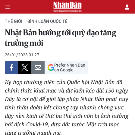
THẾ GIỚI
BÌNH LUẬN QUỐC TẾ
Nhật Bản hướng tới quỹ đạo tăng
CHÍNH TRỊ
trưởng mới
KINH TẾ
26/01/2023 01:27
Prefer Nhan Dan
VĂN HÓA
on Google
Kỳ họp thường niên của Quốc hội Nhật Bản đã
XÃ HỘI
chính thức khai mạc và dự kiến kéo dài 150 ngày.
Đây là cơ hội để giới lập pháp Nhật Bản phát huy
PHÁP LUẬT
tinh thần đoàn kết chung tay nhanh chóng vực
DU LỊCH
dậy nền kinh tế thứ ba thế giới vốn bị ảnh hưởng
bởi dịch Covid-19, đưa đất nước Mặt trời mọc
THẾ GIỚI
tăng trưởng mạnh mẽ.