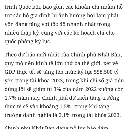
trình Quốc hội, bao gồm các khoản chi nhằm hỗ
CHUYÊN ĐỀ
trợ các hộ gia đình bị ảnh hưởng bởi lạm phát,
vốn đang tăng với tốc độ nhanh nhất trong
CÁC CHUYÊN TRANG
nhiều thập kỷ, cùng với các kế hoạch chi cho
quốc phòng kỷ lục.
VỀ BÁO NHÂN DÂN
Theo dự báo mới nhất của Chính phủ Nhật Bản,
THỜI NAY
quy mô nền kinh tế lớn thứ ba thế giới, xét về
GDP thực tế, sẽ tăng lên mức kỷ lục 558.500 tỷ
NHÂN DÂN CUỐI TUẦN
yên trong tài khóa 2023, trong khi chỉ số giá tiêu
NHÂN DÂN HẰNG THÁNG
dùng lõi sẽ giảm từ 3% của năm 2022 xuống còn
1,7% năm nay. Chính phủ dự kiến tăng trưởng
MUA BÁO
thực tế sẽ vào khoảng 1,5%, trong khi tăng
ĐỌC BÁO IN
trưởng danh nghĩa là 2,1% trong tài khóa 2023.
Chính phủ Nhật Bản đang nỗ lực bảo đảm