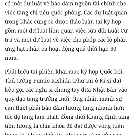
CHƯƠNG TRÌNH OCOP - MỖI XÃ
có một dự luật về bảo đảm nguồn tài chính cho
MỘT SẢN PHẨM
việc tăng chi tiêu quốc phòng. Các dự luật quan
trọng khác cũng sẽ được thảo luận tại kỳ họp
RADIO
gồm một dự luật liên quan việc sửa đổi Luật Cư
trú và một dự luật về việc cho phép các lò phản
MEDIA CENTER
ứng hạt nhân cũ hoạt động quá thời hạn 60
năm.
E-Magazine
Video
Phát biểu tại phiên khai mạc kỳ họp Quốc hội,
Thủ tướng Fumio Kishida (Phư-mi-ô Ki-si-đa)
Media Chính trị
kêu gọi các nghị sĩ chung tay đưa Nhật Bản vào
Media Kinh tế
quỹ đạo tăng trưởng mới. Ông nhấn mạnh sự
cần thiết phải bảo đảm lương tăng nhanh hơn
Media Văn hóa
tốc độ tăng lạm phát, đồng thời khẳng định tăng
Media Xã hội
tiền lương là chìa khóa để đạt được vòng tuần
hoàn tái phân phối thu nhập gia tăng của các